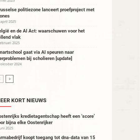
 mei 2025
usselse politiezone lanceert proefproject met
rones
 april 2025
lgië en de AI Act: waarschuwen voor het
llend vlak
februari 2025
artschool gaat via AI speuren naar
erproblemen bij scholieren [update]
 oktober 2024
EER KORT NIEUWS
stenrijks kredietagentschap heeft een ‘score’
or bijna elke Oostenrijker
juni 2025
rmabedrijf koopt toegang tot dna-data van 15