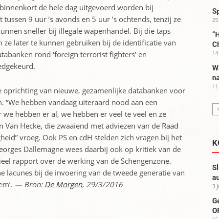
innenkort de hele dag uitgevoerd worden bij
S
 tussen 9 uur ’s avonds en 5 uur ’s ochtends, tenzij ze
25
nnen sneller bij illegale wapenhandel. Bij die taps
“H
e later te kunnen gebruiken bij de identificatie van
C
abanken rond ‘foreign terrorist fighters’ en
14
oedgekeurd.
W
na
11
de oprichting van nieuwe, gezamenlijke databanken voor
sten. “We hebben vandaag uiteraard nood aan een
 we hebben er al, we hebben er veel te veel en ze
an Van Hecke, die zwaaiend met adviezen van de Raad
heid” vroeg. Ook PS en cdH stelden zich vragen bij het
K
eorges Dallemagne wees daarbij ook op kritiek van de
ieel rapport over de werking van de Schengenzone.
Sl
 lacunes bij de invoering van de tweede generatie van
au
tem’.
— Bron:
De Morgen
, 29/3/2016
3 
G
OP