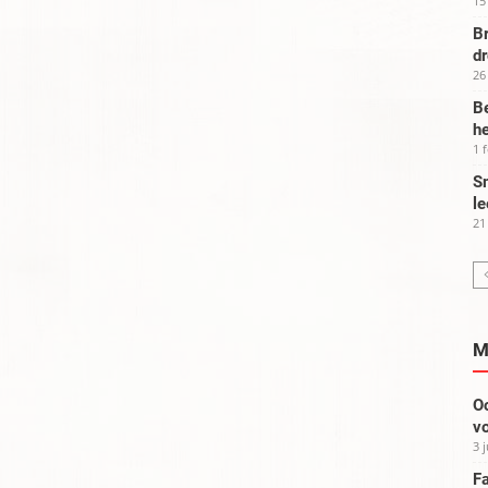
15
Br
d
26
Be
he
1 
Sm
le
21
M
Oo
vo
3 
Fa