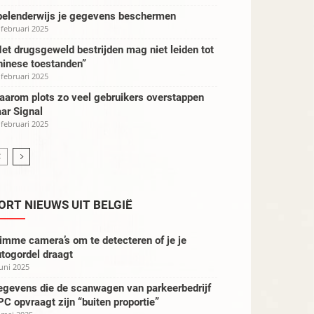
pelenderwijs je gegevens beschermen
 februari 2025
et drugsgeweld bestrijden mag niet leiden tot
hinese toestanden”
 februari 2025
aarom plots zo veel gebruikers overstappen
ar Signal
 februari 2025
ORT NIEUWS UIT BELGIË
imme camera’s om te detecteren of je je
togordel draagt
juni 2025
egevens die de scanwagen van parkeerbedrijf
C opvraagt zijn “buiten proportie”