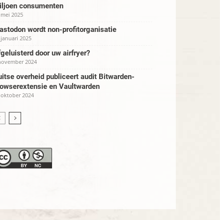
iljoen consumenten
 mei 2025
stodon wordt non-profitorganisatie
 januari 2025
geluisterd door uw airfryer?
november 2024
itse overheid publiceert audit Bitwarden-
rowserextensie en Vaultwarden
 oktober 2024