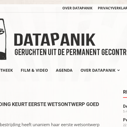
OVER DATAPANIK
PRIVACYVERKLA
OTHEEK
FILM & VIDEO
AGENDA
OVER DATAPANIK
datapanik.org
R
DING KEURT EERSTE WETSONTWERP GOED
De
5 
Pe
bestrijding heeft unaniem haar eerste wetsontwerp
22