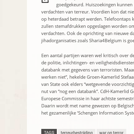
goedgekeurd. Huiszoekingen kunnen b
verdachten van terreur. Voordien kon dat niet
op heterdaad betrapt werden. Telefoontaps ku
zullen stemafdrukken opgeslagen worden om z
verdachten. Ook de oprichting van nieuwe dat
jihadorganisaties zoals Sharia4Belgium is g
Een aantal partijen waren wel kritisch over 
de politie, inlichtingen- en veiligheidsdien
databank met gegevens van terroristen. Maar
werken niet”, hekelde Groen-Kamerlid Stefa
van State ook elders “wetgevende voorzichtig
nut van “nog een databank”. CdH-Kamerlid G
Europese Commissie in haar achtste semestr
Daarin wordt met name gewezen op Belgische
het gezamenlijke ‘Schengen Information Sys
TAGS
terreurbestrijding
war on terror