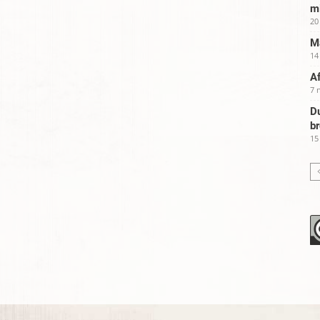
m
20
Ma
14
Af
7 
Du
b
15