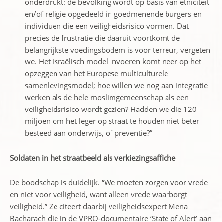
onderdrukt: de bevolking wordt op basis van etniciteit
en/of religie opgedeeld in goedmenende burgers en
individuen die een veiligheidsrisico vormen. Dat
precies de frustratie die daaruit voortkomt de
belangrijkste voedingsbodem is voor terreur, vergeten
we. Het Israëlisch model invoeren komt neer op het
opzeggen van het Europese multiculturele
samenlevingsmodel; hoe willen we nog aan integratie
werken als de hele moslimgemeenschap als een
veiligheidsrisico wordt gezien? Hadden we die 120
miljoen om het leger op straat te houden niet beter
besteed aan onderwijs, of preventie?”
Soldaten in het straatbeeld als verkiezingsaffiche
De boodschap is duidelijk. “We moeten zorgen voor vrede
en niet voor veiligheid, want alleen vrede waarborgt
veiligheid.” Ze citeert daarbij veiligheidsexpert Mena
Bacharach die in de VPRO-documentaire ‘State of Alert’ aan