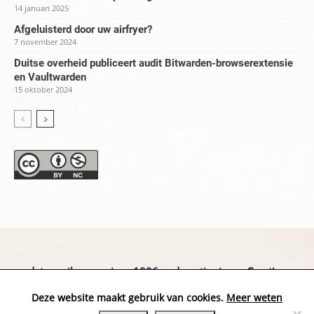
14 januari 2025
Afgeluisterd door uw airfryer?
7 november 2024
Duitse overheid publiceert audit Bitwarden-browserextensie
en Vaultwarden
15 oktober 2024
datapanik.org – since 1996 and continuing »
Creative
Commons
»
Privacyverklaring
Deze website maakt gebruik van cookies.
Meer weten