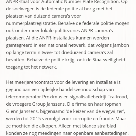
ANPR staat voor Automatic Number Plate Recognition. Op
de snelwegen is de federale politie al bezig met het
plaatsen van duizend camera’s voor
nummerplaatregistratie. Behalve de federale politie mogen
ook onder meer lokale politiezones ANPR-camera’s
plaatsen. Al die ANPR-installaties kunnen worden
geïntegreerd in een nationaal netwerk, dat volgens Jambon
op lange termijn twee- tot drieduizend camera’s zal
bevatten. Behalve de politie krijgt ook de Staatsveiligheid
toegang tot het netwerk.
Het meerjarencontract voor de levering en installatie is
gegund aan een tijdelijke handelsvennootschap van
telecomoperator Proximus en signalisatiebedrijf Trafiroad,
de vroegere Group Janssens. Die firma en haar topman
Glenn Janssens, bijgenaamd ‘de keizer van de wegwijzer’,
werden tot 2015 vervolgd voor corruptie en fraude. Maar
ze mochten die afkopen. Alleen met blanco strafblad
konden ze nog meedingen naar openbare aanbestedingen.