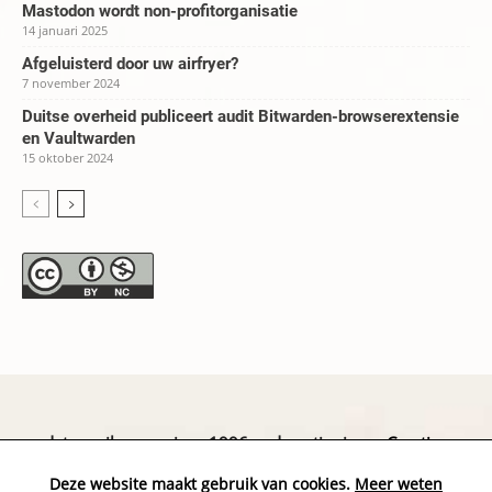
Mastodon wordt non-profitorganisatie
14 januari 2025
Afgeluisterd door uw airfryer?
7 november 2024
Duitse overheid publiceert audit Bitwarden-browserextensie
en Vaultwarden
15 oktober 2024
datapanik.org – since 1996 and continuing »
Creative
Commons
»
Privacyverklaring
Deze website maakt gebruik van cookies.
Meer weten