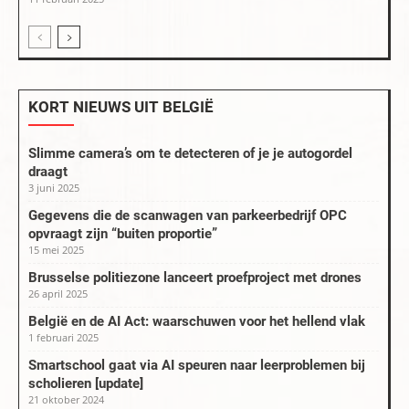
KORT NIEUWS UIT BELGIË
Slimme camera’s om te detecteren of je je autogordel
draagt
3 juni 2025
Gegevens die de scanwagen van parkeerbedrijf OPC
opvraagt zijn “buiten proportie”
15 mei 2025
Brusselse politiezone lanceert proefproject met drones
26 april 2025
België en de AI Act: waarschuwen voor het hellend vlak
1 februari 2025
Smartschool gaat via AI speuren naar leerproblemen bij
scholieren [update]
21 oktober 2024