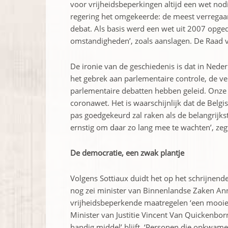
voor vrijheidsbeperkingen altijd een wet nodig
regering het omgekeerde: de meest verregaa
­debat. Als basis werd een wet uit 2007 opge
omstandigheden’, zoals aanslagen. De Raad va
De ironie van de geschiedenis is dat in Ned
het gebrek aan parlementaire controle, de ve
parlementaire debatten hebben geleid. Onz
coronawet. Het is waarschijnlijk dat de Belg
pas goedgekeurd zal raken als de belangrijkst
ernstig om daar zo lang mee te wachten’, ze
De democratie, een zwak plantje
Volgens Sottiaux duidt het op het schrijnend
nog zei minister van Binnenlandse Zaken ­An
vrijheidsbeperkende maatregelen ‘een mooie be
Minister van Justitie Vincent Van Quickenbor
handig middel’ blijft. ‘Personen die opkwam