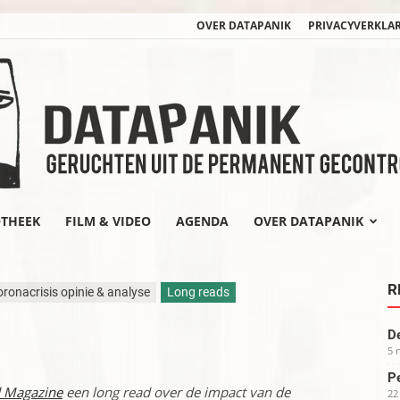
OVER DATAPANIK
PRIVACYVERKLA
OTHEEK
FILM & VIDEO
AGENDA
OVER DATAPANIK
datapanik.org
R
ronacrisis opinie & analyse
Long reads
De
5 
Pe
d Magazine
een long read over de impact van de
22