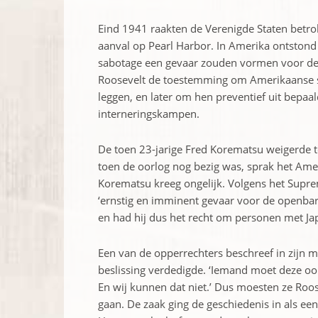
Eind 1941 raakten de Verenigde Staten betr
aanval op Pearl Harbor. In Amerika ontstond 
sabotage een gevaar zouden vormen voor de n
Roosevelt de toestemming om Amerikaanse st
leggen, en later om hen preventief uit bepaald
interneringskampen.
De toen 23-jarige Fred Korematsu weigerde te
toen de oorlog nog bezig was, sprak het Ame
Korematsu kreeg ongelijk. Volgens het Suprem
‘ernstig en ­imminent gevaar voor de openbar
en had hij dus het recht om personen met Jap
Een van de opperrechters beschreef in zijn 
beslissing verdedigde. ­‘Iemand moet deze oor
En wij kunnen dat niet.’ Dus moesten ze Roos
gaan. De zaak ging de ­geschiedenis in als ee