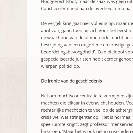
Hooggerechtshof, maar de zaak was geen uitz
Court veel vrijheid aan de overheid, om daar
De vergelijking gaat niet volledig op, maar d
april vorig jaar, toen hij zich voor het eers
de waakhond van de uitvoerende macht beschi
bestrijding van een ongeziene en ernstige ­gez
beoordelings­bevoegdheid’. Zo’n pleidooi vo
gespecialiseerde juristen nooit eerder gehoor
wierpen politici op.
De ironie van de geschiedenis
Net om machtsconcentratie te vermijden zij
machten die elkaar in evenwicht houden. Veel
rechterlijke macht zich te veel op de achtergr
crisis wel wat stringenter op. ‘Het is ­norma
speelruimte krijgt’, zegt professor mensen­re
bij Groen. ‘Maar het is ook net in crisis­tijd