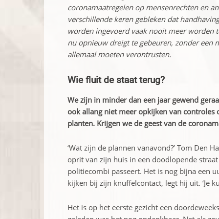
coronamaatregelen op mensenrechten en ander
verschillende keren gebleken dat handhavings
worden ingevoerd vaak nooit meer worden ­t
nu opnieuw dreigt te gebeuren, zonder een 
allemaal moeten verontrusten.
Wie fluit de staat terug?
We zijn in minder dan een jaar gewend gera
ook allang niet meer opkijken van controles o
planten. Krijgen we de geest van de coronama
‘Wat zijn de plannen vanavond?’ Tom Den Haes
oprit van zijn huis in een dood­lopende str
politiecombi passeert. Het is nog bijna een u
kijken bij zijn knuffelcontact, legt hij uit. ‘Je 
Het is op het eerste gezicht een doordeweeks