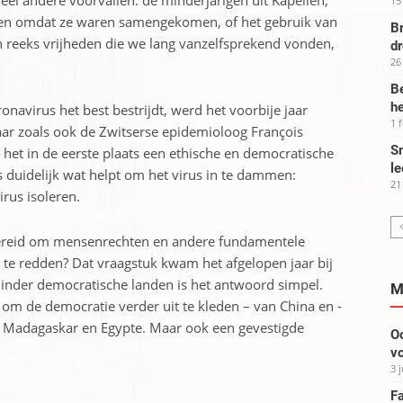
l ­andere voorvallen: de ­minderjarigen uit Kapellen,
15
ten ­omdat ze waren samengekomen, of het ­gebruik van
Br
 reeks vrijheden die we lang vanzelfsprekend vonden,
d
26
Be
he
navirus het best bestrijdt, werd het voorbije jaar
1 
r zoals ook de Zwitserse epidemioloog François
Sm
u het in de eerste plaats een ethische en democratische
le
s duidelijk wat helpt om het virus in te dammen:
21
rus isoleren.
bereid om mensenrechten en andere fundamentele
 te redden? Dat vraagstuk kwam het afgelopen jaar bij
minder ­democratische landen is het antwoord simpel.
M
m de ­democratie verder uit te kleden – van China en ­
 Madagaskar en Egypte. Maar ook een gevestigde
Oo
vo
3 
Fa