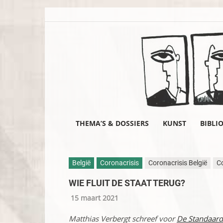
THEMA’S & DOSSIERS
KUNST
BIBLI
België
Coronacrisis
Coronacrisis België
Co
WIE FLUIT DE STAAT TERUG?
15 maart 2021
Matthias Verbergt schreef voor
De Standaar