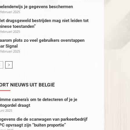
pelenderwijs je gegevens beschermen
 februari 2025
et drugsgeweld bestrijden mag niet leiden tot
hinese toestanden”
 februari 2025
aarom plots zo veel gebruikers overstappen
ar Signal
 februari 2025
ORT NIEUWS UIT BELGIË
imme camera’s om te detecteren of je je
togordel draagt
juni 2025
egevens die de scanwagen van parkeerbedrijf
C opvraagt zijn “buiten proportie”