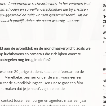
e fundamentele rechtsprincipes. In het verleden is al
S
­methoden en surveillancetechnieken die bij crisissen
25
eruggedraaid en zelfs worden genormaliseerd. Dat dit
“H
maatschappelijk debat die naam waardig, zou ons
C
14
W
na
11
akt aan de avondklok en de mondmaskerplicht, zoals we
p luchthavens en camera’s die zich lijken voort te
atregelen nog terug in de fles?
K
e, een 20-jarige student, staat eind februari op de ­
aat in Merelbeke, beamer onder de arm, wanneer een
Sl
ur tot de avondklok ingaat. Den Haese gaat een film
au
kunt maken dat je je haast’, zegt de politie.
3 
G
 contact tussen een burger en agenten, maar een jaar
OP