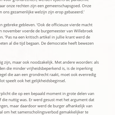
 ‘Maar onze rechten zijn een gemeenschapsgoed. Onze
en ons gezamenlijke welzijn zijn erop gebaseerd.’
in gebreke gebleven. ‘Ook de officieuze vierde macht
’ In ­november voerde de burgemeester van Willebroek
 ‘Pas na een kritisch artikel in jullie krant werd de
eten al die tijd begaan. De democratie heeft bewezen
tig zijn, maar ook noodzakelijk. Met andere woorden: als
en die minder vrijheidsbeperkend is, is de inperking
regel die aan een grondrecht raakt, moet ook evenredig
lot speelt ook het gelijkheidsbeginsel.
licht die op een bepaald moment in grote delen van
f die nuttig was. Er werd gesust met het argument dat
wingen, maar daardoor werd de burger afhankelijk van
al om het samen­scholingsverbod gemakkelijker te