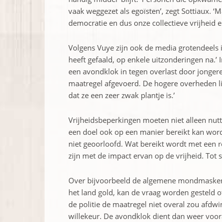
vaak ­weggezet als egoïsten’, zegt Sottiaux.
demo­cratie en dus onze collectieve vrijheid 
Volgens Vuye zijn ook de media grotendeels 
heeft gefaald, op enkele uitzonderingen na.
een avondklok in tegen overlast door jongeren.
maat­regel afgevoerd. De hogere overheden li
dat ze een zeer zwak plantje is.’
Vrijheids­beperkingen moeten niet alleen nut
een doel ook op een manier bereikt kan word
niet geoorloofd. Wat bereikt wordt met een 
zijn met de impact ervan op de vrijheid. Tot s
Over bijvoorbeeld de algemene mondmaskerp
het land gold, kan de vraag worden gesteld o
de politie de maatregel niet overal zou afd
willekeur. De avondklok dient dan weer voor