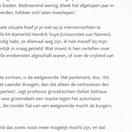
en bieden. Bedroevend weinig, bleek het afgelopen jaar in
 werden, hebben zich laten meeslepen.’
le situatie hoef je je niet op je mensenrechten te
d-N-VA-Kamerlid Hendrik Vuye (Universiteit van Namen).
odig hebt, ze allemaal weg zijn. Ik heb mezelf bij mijn
lijk in vraag ­gesteld. Wat moest ik hen vertellen over
lle erediensten ­afgeschaft waren, of over de vrijheid van
e ­vormen, is de wetgevende. Het parlement, dus. ‘Als
het vaandel droegen, dan dat alleen de verkozenen des
perken’, zegt professor grondrechten Stefan Sottiaux
 was grotendeels een reactie tegen het autoritaire
, die zonder ­fiat van een wetgevende macht de burgers
 dat zoiets nooit meer mogelijk mocht zijn, en dat