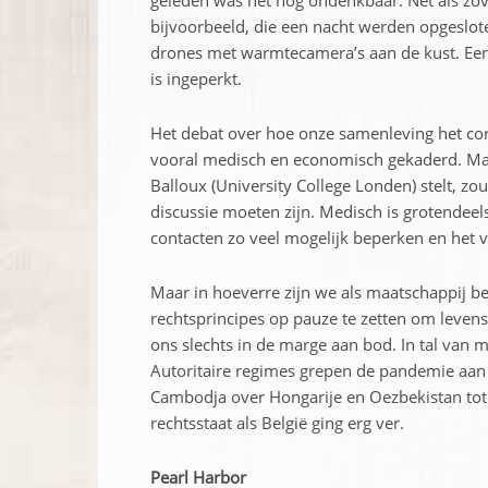
geleden was het nog ondenkbaar. Net als zovee
bijvoorbeeld, die een nacht werden ­opgeslo
drones met warmtecamera’s aan de kust. Een
is ingeperkt.
Het debat over hoe onze samenleving het coro
vooral medisch en economisch gekaderd. Maa
Balloux (University College Londen) stelt, zo
discussie moeten zijn. Medisch is grotendeel
contacten zo veel mogelijk beperken en het vi
Maar in hoeverre zijn we als maatschappij 
rechtsprincipes op pauze te zetten om levens
ons slechts in de marge aan bod. In tal van 
Autoritaire regimes grepen de pandemie aan o
Cambodja over Hongarije en Oezbekistan tot
rechtsstaat als ­België ging erg ver.
Pearl Harbor