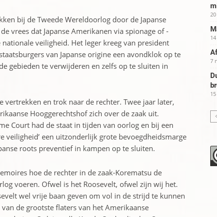
m
20
okken bij de Tweede Wereldoorlog door de Japanse
Ma
de vrees dat ­Japanse Amerikanen via spionage of ­
14
ationale veiligheid. Het leger kreeg van president
Af
aatsburgers van Japanse origine een avondklok op te
7 
e gebieden te ­verwij­deren en zelfs op te sluiten in
Du
b
15
 vertrekken en trok naar de rechter. Twee jaar later,
rikaanse Hooggerechtshof zich over de zaak uit.
e Court had de staat in tijden van oorlog en bij een
e veiligheid’ een uitzonderlijk grote bevoegdheidsmarge
anse roots ­preventief in kampen op te sluiten.
memoires hoe de rechter in de zaak-Korematsu de
log voeren. Ofwel is het Roosevelt, ofwel zijn wij het.
evelt wel vrije baan geven om vol in de strijd te kunnen
n van de grootste flaters van het Amerikaanse