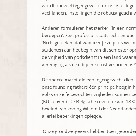
wordt hoeveel ­tegen­gewicht onze instelling
veel landen. Instellingen die robuust geacht
Anderen formuleren het sterker. ‘In een norma
beroepen’, zegt professor staatsrecht en ou
‘Nu is ­gebleken dat wanneer je ze plots wel n
studenten aan het begin van dit semester open
de vrijheid van godsdienst in een land waar a
vereniging als elke bijeenkomst verboden is?’
De andere macht die een tegengewicht dient t
onze founding fathers één principe hoog in 
volks onze felbevochten vrijheden kunnen be
(KU Leuven). De Belgische revolutie van 1830
bewind van koning ­Willem I der Nederlanden
­allerlei ­beperkingen oplegde.
‘Onze grondwetgevers hebben toen geoordeeld