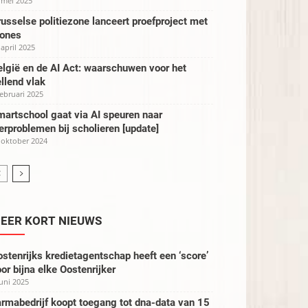
 mei 2025
usselse politiezone lanceert proefproject met
rones
 april 2025
lgië en de AI Act: waarschuwen voor het
llend vlak
februari 2025
artschool gaat via AI speuren naar
erproblemen bij scholieren [update]
 oktober 2024
EER KORT NIEUWS
stenrijks kredietagentschap heeft een ‘score’
or bijna elke Oostenrijker
juni 2025
rmabedrijf koopt toegang tot dna-data van 15