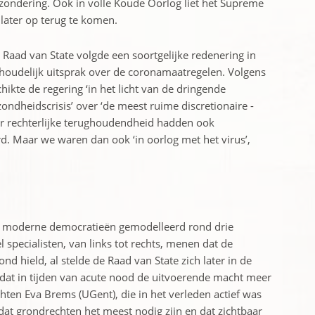
ondering. Ook in volle Koude ­Oorlog liet het Supreme
 later op terug te komen.
e Raad van State volgde een soortgelijke ­redenering in
t inhoudelijk uitsprak over de coronamaatregelen. Volgens
kte de regering ‘in het licht van de dringende
ond­heidscrisis’ over ‘de meest ruime discretionaire ­
or rechterlijke terughoudendheid hadden ook
d. Maar we ­waren dan ook ‘in oorlog met het virus’,
n moderne democratieën gemodelleerd rond drie
 specialisten, van links tot rechts, menen dat de
ond hield, al stelde de Raad van State zich later in de
al dat in tijden van acute nood de uitvoerende macht meer
chten Eva Brems (UGent), die in het verleden actief was
en dat grondrechten het meest nodig zijn en dat zichtbaar