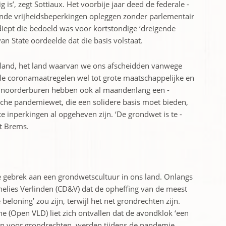
 is’, zegt Sottiaux. Het voorbije jaar deed de federale ­
nde vrijheidsbeperkingen opleggen zonder parlementair
diept die bedoeld was voor kortstondige ‘dreigende
n State oordeelde dat die basis volstaat.
erland, het land waarvan we ons afscheidden vanwege
le ­coronamaatregelen wel tot grote maatschappelijke en
e noorderburen hebben ook al maandenlang een ­
ische pandemiewet, die een solidere basis moet bieden,
e inperkingen al opgeheven zijn. ‘De grondwet is te ­
gt Brems.
e ­gebrek aan een grondwetscultuur in ons land. Onlangs
nelies Verlinden (CD&V) dat de opheffing van de meest
loning’ zou zijn, terwijl het net grondrechten zijn.
ne (Open VLD) liet zich ontvallen dat de avondklok ‘een
en voor grondrechten, werden tijdens de pandemie