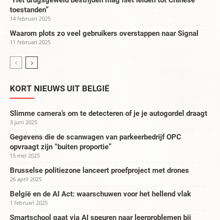
“Het drugsgeweld bestrijden mag niet leiden tot Chinese
toestanden”
14 februari 2025
Waarom plots zo veel gebruikers overstappen naar Signal
11 februari 2025
KORT NIEUWS UIT BELGIË
Slimme camera’s om te detecteren of je je autogordel draagt
3 juni 2025
Gegevens die de scanwagen van parkeerbedrijf OPC
opvraagt zijn “buiten proportie”
15 mei 2025
Brusselse politiezone lanceert proefproject met drones
26 april 2025
België en de AI Act: waarschuwen voor het hellend vlak
1 februari 2025
Smartschool gaat via AI speuren naar leerproblemen bij