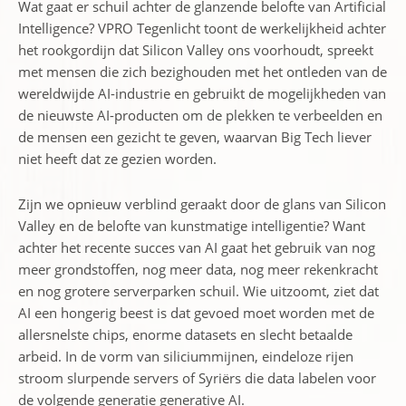
Wat gaat er schuil achter de glanzende belofte van Artificial
Intelligence? VPRO Tegenlicht toont de werkelijkheid achter
het rookgordijn dat Silicon Valley ons voorhoudt, spreekt
met mensen die zich bezighouden met het ontleden van de
wereldwijde AI-industrie en gebruikt de mogelijkheden van
de nieuwste AI-producten om de plekken te verbeelden en
de mensen een gezicht te geven, waarvan Big Tech liever
niet heeft dat ze gezien worden.
Zijn we opnieuw verblind geraakt door de glans van Silicon
Valley en de belofte van kunstmatige intelligentie? Want
achter het recente succes van AI gaat het gebruik van nog
meer grondstoffen, nog meer data, nog meer rekenkracht
en nog grotere serverparken schuil. Wie uitzoomt, ziet dat
AI een hongerig beest is dat gevoed moet worden met de
allersnelste chips, enorme datasets en slecht betaalde
arbeid. In de vorm van siliciummijnen, eindeloze rijen
stroom slurpende servers of Syriërs die data labelen voor
de volgende generatie generative AI.