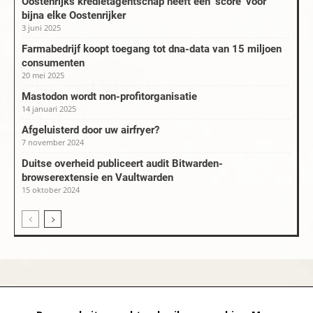
Oostenrijks kredietagentschap heeft een ‘score’ voor
bijna elke Oostenrijker
3 juni 2025
Farmabedrijf koopt toegang tot dna-data van 15 miljoen
consumenten
20 mei 2025
Mastodon wordt non-profitorganisatie
14 januari 2025
Afgeluisterd door uw airfryer?
7 november 2024
Duitse overheid publiceert audit Bitwarden-
browserextensie en Vaultwarden
15 oktober 2024
datapanik.org – since 1996 and continuing »
Creative