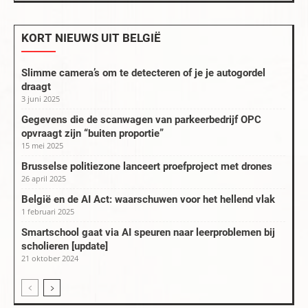
KORT NIEUWS UIT BELGIË
Slimme camera’s om te detecteren of je je autogordel
draagt
3 juni 2025
Gegevens die de scanwagen van parkeerbedrijf OPC
opvraagt zijn “buiten proportie”
15 mei 2025
Brusselse politiezone lanceert proefproject met drones
26 april 2025
België en de AI Act: waarschuwen voor het hellend vlak
1 februari 2025
Smartschool gaat via AI speuren naar leerproblemen bij
scholieren [update]
21 oktober 2024