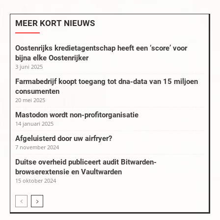
MEER KORT NIEUWS
Oostenrijks kredietagentschap heeft een ‘score’ voor
bijna elke Oostenrijker
3 juni 2025
Farmabedrijf koopt toegang tot dna-data van 15 miljoen
consumenten
20 mei 2025
Mastodon wordt non-profitorganisatie
14 januari 2025
Afgeluisterd door uw airfryer?
7 november 2024
Duitse overheid publiceert audit Bitwarden-
browserextensie en Vaultwarden
15 oktober 2024