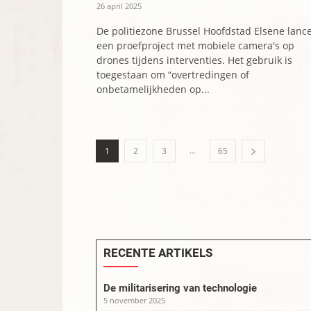
26 april 2025
De politiezone Brussel Hoofdstad Elsene lance
een proefproject met mobiele camera's op
drones tijdens interventies. Het gebruik is
toegestaan om “overtredingen of
onbetamelijkheden op...
...
1
2
3
65
RECENTE ARTIKELS
De militarisering van technologie
5 november 2025