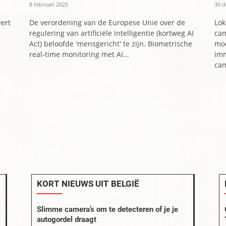
8 februari 2025
30 
ert
De verordening van de Europese Unie over de
Lok
regulering van artificiële intelligentie (kortweg AI
cam
Act) beloofde 'mensgericht' te zijn. Biometrische
moe
real-time monitoring met AI...
imm
cam
KORT NIEUWS UIT BELGIË
Slimme camera’s om te detecteren of je je
autogordel draagt