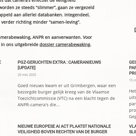
 dat camera’s effectief de veiligheid
worden ze steeds “slimmer”, gaan ze vergezeld
ppeld aan allerlei databanken. Integendeel,
erder richting minder “samen-leving”.
 camerabewaking, ANPR en aanverwanten. Voor
 in ons uitgebreide
dossier camerabewaking
.
E
PGZ-GERUCHTEN EXTRA : CAMERANIEUWS
GE
[UPDATE]
PA
PR
20 mei 2025
15 m
Goed nieuws kwam er uit Grimbergen, waar een
Het
bezorgde burger gelijk kreeg van de Vlaamse
uit
Toezichtcommissie (VTC) na een klacht tegen de
par
ANPR-camera's die...
pro
Geg
NIEUWE EUROPESE AI ACT PLAATST NATIONALE
VL
VEILIGHEID BOVEN RECHTEN VAN DE BURGER
SL