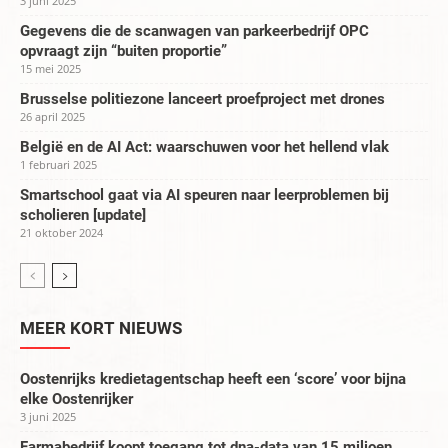
3 juni 2025
Gegevens die de scanwagen van parkeerbedrijf OPC
opvraagt zijn “buiten proportie”
15 mei 2025
Brusselse politiezone lanceert proefproject met drones
26 april 2025
België en de AI Act: waarschuwen voor het hellend vlak
1 februari 2025
Smartschool gaat via AI speuren naar leerproblemen bij
scholieren [update]
21 oktober 2024
MEER KORT NIEUWS
Oostenrijks kredietagentschap heeft een ‘score’ voor bijna
elke Oostenrijker
3 juni 2025
Farmabedrijf koopt toegang tot dna-data van 15 miljoen