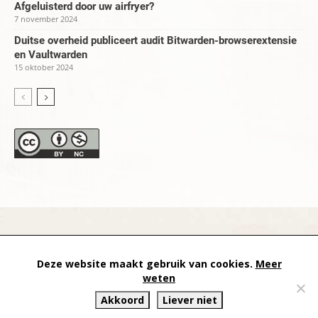
Afgeluisterd door uw airfryer?
7 november 2024
Duitse overheid publiceert audit Bitwarden-browserextensie
en Vaultwarden
15 oktober 2024
datapanik.org – since 1996 and continuing »
Creative
Deze website maakt gebruik van cookies.
Meer
Commons
»
Privacyverklaring
weten
Akkoord
Liever niet
Website by Exterwerk — Logo + graphics by
Ella