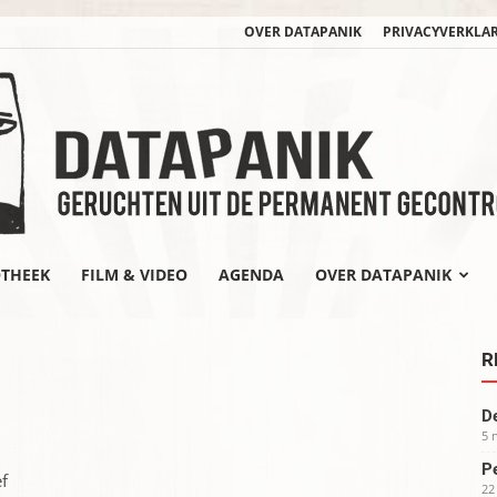
OVER DATAPANIK
PRIVACYVERKLA
OTHEEK
FILM & VIDEO
AGENDA
OVER DATAPANIK
datapanik.org
R
De
5 
Pe
f
22