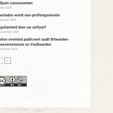
iljoen consumenten
 mei 2025
stodon wordt non-profitorganisatie
 januari 2025
geluisterd door uw airfryer?
november 2024
itse overheid publiceert audit Bitwarden-
rowserextensie en Vaultwarden
 oktober 2024