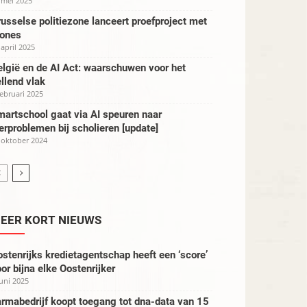
 mei 2025
usselse politiezone lanceert proefproject met
rones
 april 2025
lgië en de AI Act: waarschuwen voor het
llend vlak
februari 2025
artschool gaat via AI speuren naar
erproblemen bij scholieren [update]
 oktober 2024
EER KORT NIEUWS
stenrijks kredietagentschap heeft een ‘score’
or bijna elke Oostenrijker
juni 2025
rmabedrijf koopt toegang tot dna-data van 15