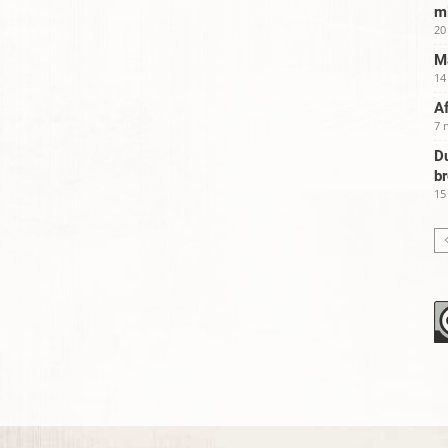
m
20
Ma
14
Af
7 
Du
b
15