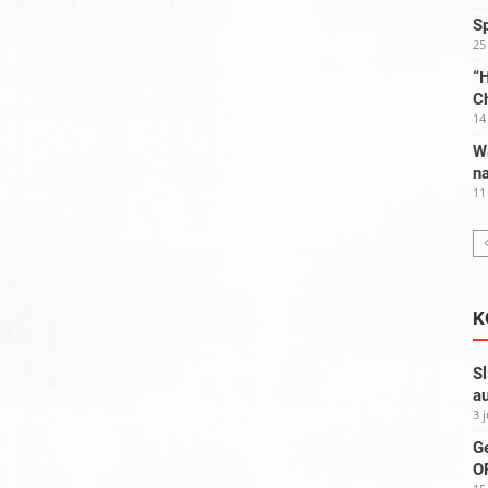
S
25
“H
C
14
W
na
11
K
Sl
au
3 
G
OP