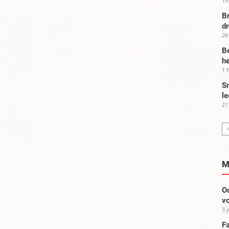
15
Br
d
26
Be
he
1 
Sm
le
21
M
Oo
vo
3 
Fa