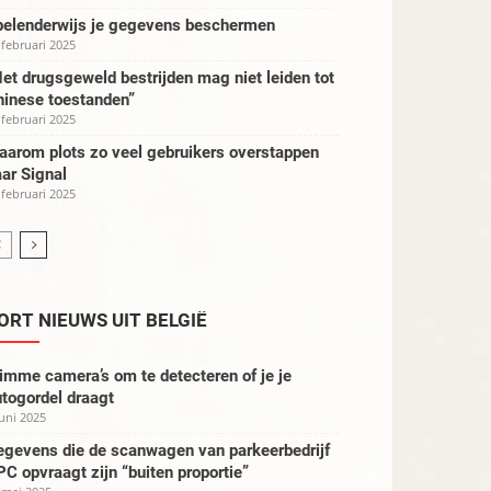
pelenderwijs je gegevens beschermen
 februari 2025
et drugsgeweld bestrijden mag niet leiden tot
hinese toestanden”
 februari 2025
aarom plots zo veel gebruikers overstappen
ar Signal
 februari 2025
ORT NIEUWS UIT BELGIË
imme camera’s om te detecteren of je je
togordel draagt
juni 2025
egevens die de scanwagen van parkeerbedrijf
C opvraagt zijn “buiten proportie”