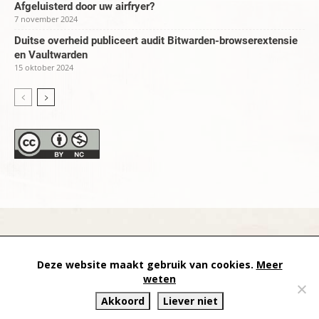
Afgeluisterd door uw airfryer?
7 november 2024
Duitse overheid publiceert audit Bitwarden-browserextensie
en Vaultwarden
15 oktober 2024
datapanik.org – since 1996 and continuing »
Creative
Deze website maakt gebruik van cookies.
Meer
Commons
»
Privacyverklaring
weten
Akkoord
Liever niet
Website by Exterwerk — Logo + graphics by
Ella