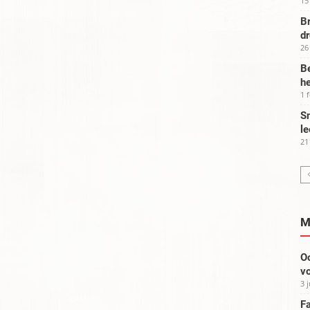
15
Br
d
26
Be
he
1 
Sm
le
21
M
Oo
vo
3 
Fa