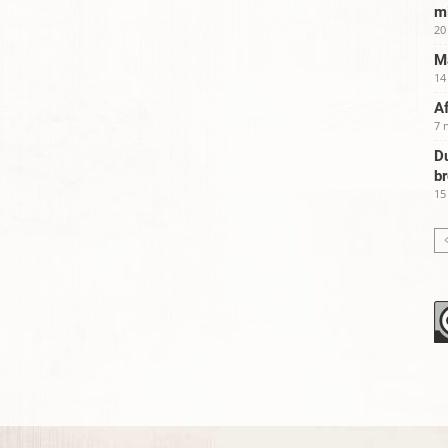
m
20
Ma
14
Af
7 
Du
b
15