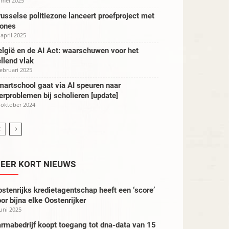
 mei 2025
usselse politiezone lanceert proefproject met
rones
 april 2025
lgië en de AI Act: waarschuwen voor het
llend vlak
februari 2025
artschool gaat via AI speuren naar
erproblemen bij scholieren [update]
 oktober 2024
EER KORT NIEUWS
stenrijks kredietagentschap heeft een ‘score’
or bijna elke Oostenrijker
juni 2025
rmabedrijf koopt toegang tot dna-data van 15