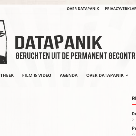
OVER DATAPANIK
PRIVACYVERKLA
OTHEEK
FILM & VIDEO
AGENDA
OVER DATAPANIK
datapanik.org
R
De
5 
Pe
22