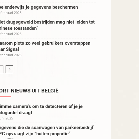
pelenderwijs je gegevens beschermen
 februari 2025
et drugsgeweld bestrijden mag niet leiden tot
hinese toestanden”
 februari 2025
aarom plots zo veel gebruikers overstappen
ar Signal
 februari 2025
ORT NIEUWS UIT BELGIË
imme camera’s om te detecteren of je je
togordel draagt
juni 2025
egevens die de scanwagen van parkeerbedrijf
C opvraagt zijn “buiten proportie”