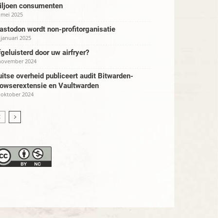
iljoen consumenten
 mei 2025
stodon wordt non-profitorganisatie
 januari 2025
geluisterd door uw airfryer?
november 2024
itse overheid publiceert audit Bitwarden-
rowserextensie en Vaultwarden
 oktober 2024