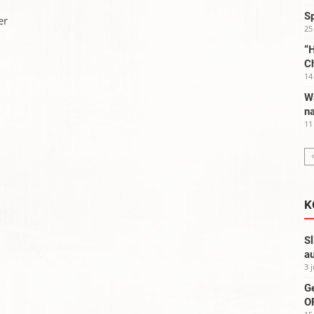
S
er
25
“H
C
14
W
na
11
K
Sl
au
3 
G
OP