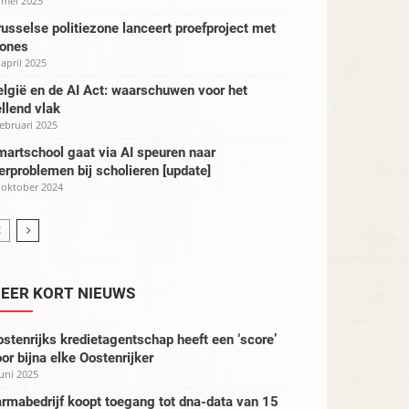
 mei 2025
usselse politiezone lanceert proefproject met
rones
 april 2025
lgië en de AI Act: waarschuwen voor het
llend vlak
februari 2025
artschool gaat via AI speuren naar
erproblemen bij scholieren [update]
 oktober 2024
EER KORT NIEUWS
stenrijks kredietagentschap heeft een ‘score’
or bijna elke Oostenrijker
juni 2025
rmabedrijf koopt toegang tot dna-data van 15