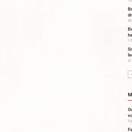
15
Br
d
26
Be
he
1 
Sm
le
21
M
Oo
vo
3 
Fa