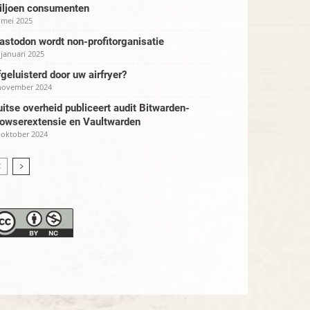
iljoen consumenten
 mei 2025
stodon wordt non-profitorganisatie
 januari 2025
geluisterd door uw airfryer?
november 2024
itse overheid publiceert audit Bitwarden-
rowserextensie en Vaultwarden
 oktober 2024