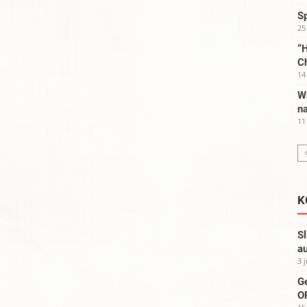
S
25
“H
C
14
W
na
11
K
Sl
au
3 
G
OP