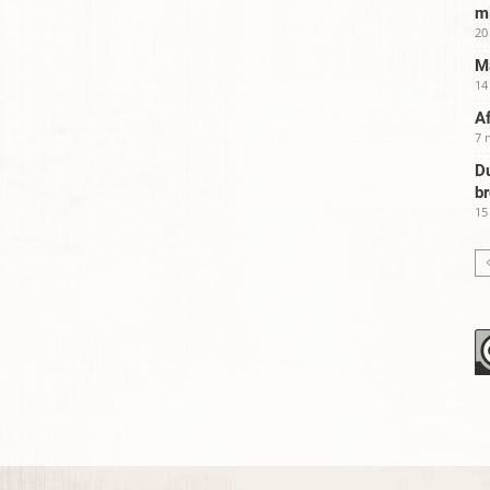
m
20
Ma
14
Af
7 
Du
b
15