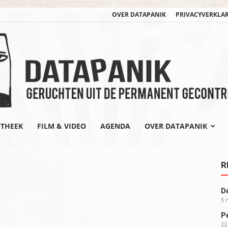
OVER DATAPANIK
PRIVACYVERKLA
OTHEEK
FILM & VIDEO
AGENDA
OVER DATAPANIK
datapanik.org
R
De
5 
Pe
22