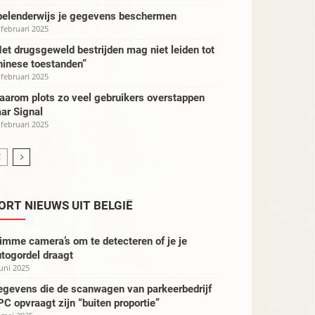
pelenderwijs je gegevens beschermen
 februari 2025
et drugsgeweld bestrijden mag niet leiden tot
hinese toestanden”
 februari 2025
aarom plots zo veel gebruikers overstappen
ar Signal
 februari 2025
ORT NIEUWS UIT BELGIË
imme camera’s om te detecteren of je je
togordel draagt
juni 2025
egevens die de scanwagen van parkeerbedrijf
C opvraagt zijn “buiten proportie”