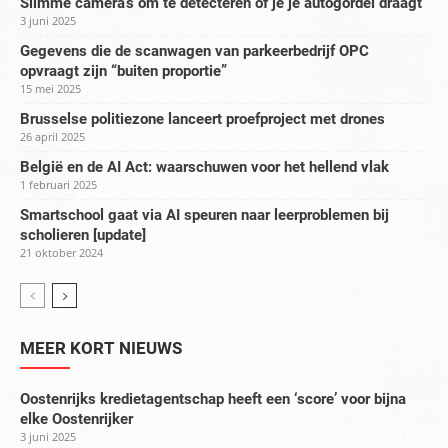
Slimme camera’s om te detecteren of je je autogordel draagt
3 juni 2025
Gegevens die de scanwagen van parkeerbedrijf OPC
opvraagt zijn “buiten proportie”
15 mei 2025
Brusselse politiezone lanceert proefproject met drones
26 april 2025
België en de AI Act: waarschuwen voor het hellend vlak
1 februari 2025
Smartschool gaat via AI speuren naar leerproblemen bij
scholieren [update]
21 oktober 2024
MEER KORT NIEUWS
Oostenrijks kredietagentschap heeft een ‘score’ voor bijna
elke Oostenrijker
3 juni 2025