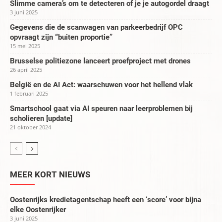
Slimme camera’s om te detecteren of je je autogordel draagt
3 juni 2025
Gegevens die de scanwagen van parkeerbedrijf OPC
opvraagt zijn “buiten proportie”
15 mei 2025
Brusselse politiezone lanceert proefproject met drones
26 april 2025
België en de AI Act: waarschuwen voor het hellend vlak
1 februari 2025
Smartschool gaat via AI speuren naar leerproblemen bij
scholieren [update]
21 oktober 2024
MEER KORT NIEUWS
Oostenrijks kredietagentschap heeft een ‘score’ voor bijna
elke Oostenrijker
3 juni 2025