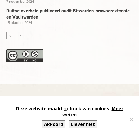
7 november 2024
Duitse overheid publiceert audit Bitwarden-browserextensie
en Vaultwarden
15 oktober 2024
datapanik.org – since 1996 and continuing »
Creative
Deze website maakt gebruik van cookies.
Meer
Commons
»
Privacyverklaring
weten
Akkoord
Liever niet
Website by Exterwerk — Logo + graphics by
Ella