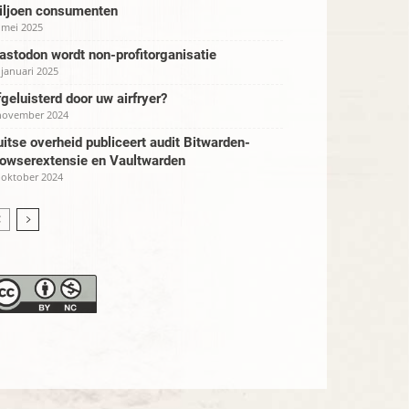
iljoen consumenten
 mei 2025
stodon wordt non-profitorganisatie
 januari 2025
geluisterd door uw airfryer?
november 2024
itse overheid publiceert audit Bitwarden-
rowserextensie en Vaultwarden
 oktober 2024