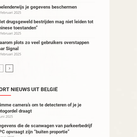
pelenderwijs je gegevens beschermen
 februari 2025
et drugsgeweld bestrijden mag niet leiden tot
hinese toestanden”
 februari 2025
aarom plots zo veel gebruikers overstappen
ar Signal
 februari 2025
ORT NIEUWS UIT BELGIË
imme camera’s om te detecteren of je je
togordel draagt
juni 2025
egevens die de scanwagen van parkeerbedrijf
C opvraagt zijn “buiten proportie”