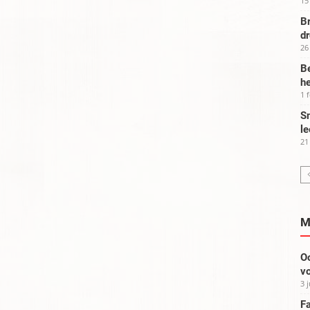
15
Br
d
26
Be
he
1 
Sm
le
21
M
Oo
vo
3 
Fa