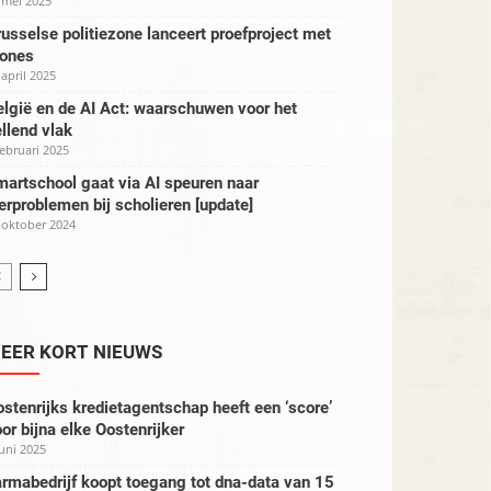
 mei 2025
usselse politiezone lanceert proefproject met
rones
 april 2025
lgië en de AI Act: waarschuwen voor het
llend vlak
februari 2025
artschool gaat via AI speuren naar
erproblemen bij scholieren [update]
 oktober 2024
EER KORT NIEUWS
stenrijks kredietagentschap heeft een ‘score’
or bijna elke Oostenrijker
juni 2025
rmabedrijf koopt toegang tot dna-data van 15