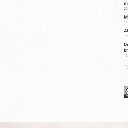
m
20
Ma
14
Af
7 
Du
b
15