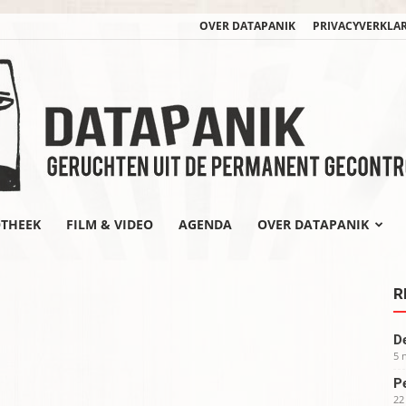
OVER DATAPANIK
PRIVACYVERKLA
OTHEEK
FILM & VIDEO
AGENDA
OVER DATAPANIK
datapanik.org
R
De
5 
Pe
22