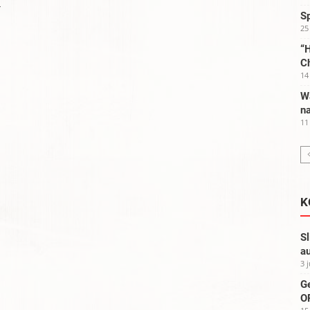
r
S
25
“H
C
14
W
na
11
K
Sl
au
3 
G
OP