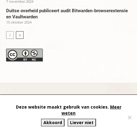
7 november 2024
Duitse overheid publiceert audit Bitwarden-browserextensie
en Vaultwarden
15 oktober 2024
datapanik.org – since 1996 and continuing »
Creative
Deze website maakt gebruik van cookies.
Meer
Commons
»
Privacyverklaring
weten
Akkoord
Liever niet
Website by Exterwerk — Logo + graphics by
Ella