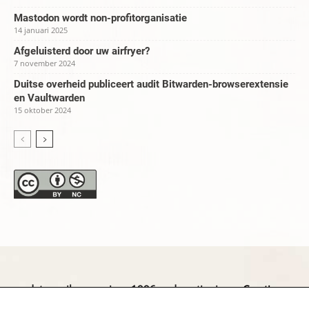
Mastodon wordt non-profitorganisatie
14 januari 2025
Afgeluisterd door uw airfryer?
7 november 2024
Duitse overheid publiceert audit Bitwarden-browserextensie
en Vaultwarden
15 oktober 2024
datapanik.org – since 1996 and continuing »
Creative
Commons
»
Privacyverklaring