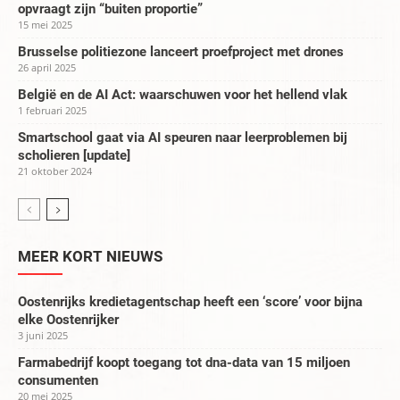
opvraagt zijn “buiten proportie”
15 mei 2025
Brusselse politiezone lanceert proefproject met drones
26 april 2025
België en de AI Act: waarschuwen voor het hellend vlak
1 februari 2025
Smartschool gaat via AI speuren naar leerproblemen bij
scholieren [update]
21 oktober 2024
MEER KORT NIEUWS
Oostenrijks kredietagentschap heeft een ‘score’ voor bijna
elke Oostenrijker
3 juni 2025
Farmabedrijf koopt toegang tot dna-data van 15 miljoen
consumenten
20 mei 2025