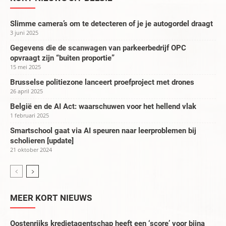
Slimme camera’s om te detecteren of je je autogordel draagt
3 juni 2025
Gegevens die de scanwagen van parkeerbedrijf OPC
opvraagt zijn “buiten proportie”
15 mei 2025
Brusselse politiezone lanceert proefproject met drones
26 april 2025
België en de AI Act: waarschuwen voor het hellend vlak
1 februari 2025
Smartschool gaat via AI speuren naar leerproblemen bij
scholieren [update]
21 oktober 2024
MEER KORT NIEUWS
Oostenrijks kredietagentschap heeft een ‘score’ voor bijna