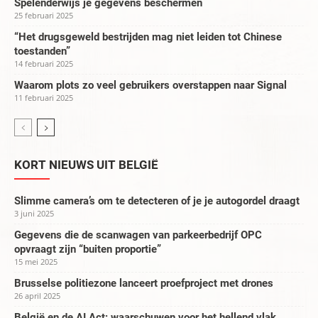
Spelenderwijs je gegevens beschermen
25 februari 2025
“Het drugsgeweld bestrijden mag niet leiden tot Chinese
toestanden”
14 februari 2025
Waarom plots zo veel gebruikers overstappen naar Signal
11 februari 2025
KORT NIEUWS UIT BELGIË
Slimme camera’s om te detecteren of je je autogordel draagt
3 juni 2025
Gegevens die de scanwagen van parkeerbedrijf OPC
opvraagt zijn “buiten proportie”
15 mei 2025
Brusselse politiezone lanceert proefproject met drones
26 april 2025
België en de AI Act: waarschuwen voor het hellend vlak