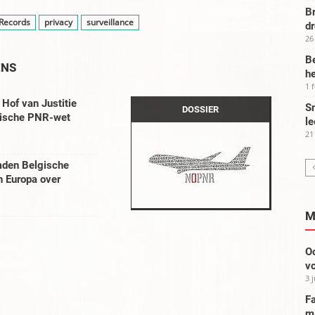
Br
Records
privacy
surveillance
d
26
Be
ENS
he
1 
Hof van Justitie
Sm
DOSSIER
lgische PNR-wet
le
21
den Belgische
in Europa over
M
Oo
vo
3 
Fa
m