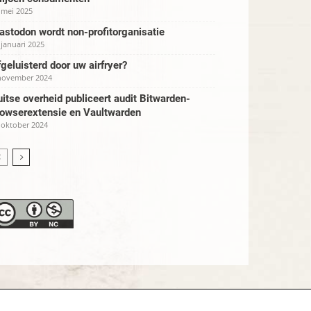
 mei 2025
stodon wordt non-profitorganisatie
 januari 2025
geluisterd door uw airfryer?
november 2024
itse overheid publiceert audit Bitwarden-
rowserextensie en Vaultwarden
 oktober 2024
verklaring