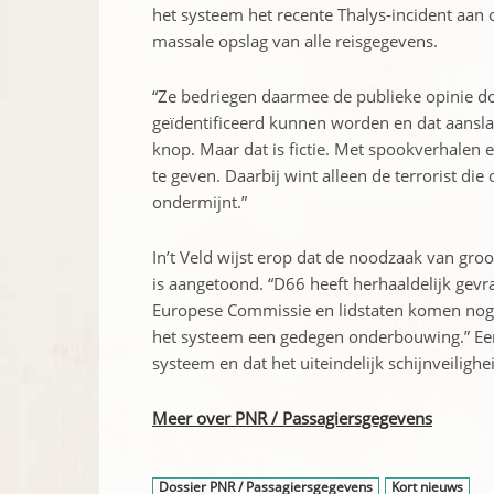
het systeem het recente Thalys-incident aan 
massale opslag van alle reisgegevens.
“Ze bedriegen daarmee de publieke opinie doo
geïdentificeerd kunnen worden en dat aans
knop. Maar dat is fictie. Met spookverhalen
te geven. Daarbij wint alleen de terrorist di
ondermijnt.”
In’t Veld wijst erop dat de noodzaak van groo
is aangetoond. “D66 heeft herhaaldelijk gev
Europese Commissie en lidstaten komen nog 
het systeem een gedegen onderbouwing.” Een 
systeem en dat het uiteindelijk schijnveiligh
Meer over PNR / Passagiersgegevens
Dossier PNR / Passagiersgegevens
Kort nieuws