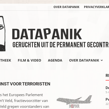
OVER DATAPANIK
PRIVACYVERKLA
OTHEEK
FILM & VIDEO
AGENDA
OVER DATAPANIK
datapanik.org
R
INST VOOR TERRORISTEN
De
5 
ls het Europees Parlement
Pe
in’t Veld, fractievoorzitter van
22
 Veld grepen voorstanders van