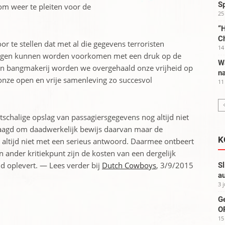
S
om weer te pleiten voor de
25
“H
C
r te stellen dat met al die gegevens terroristen
14
lagen kunnen worden voorkomen met een druk op de
W
 en bangmakerij worden we overgehaald onze vrijheid op
na
e onze open en vrije samenleving zo succesvol
11
tschalige opslag van passagiersgegevens nog altijd niet
raagd om daadwerkelijk bewijs daarvan maar de
K
altijd niet met een serieus antwoord. Daarmee ontbeert
ander kritiekpunt zijn de kosten van een dergelijk
eid oplevert. — Lees verder bij
Dutch Cowboys
, 3/9/2015
Sl
au
3 
G
OP
15