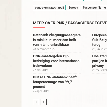
controlemaatschappij
Europa
Passenger Name 
MEER OVER PNR / PASSAGIERSGEGEV
Databank vliegtuigpassagiers
Europees 
is miskleun: meer dan helft
fluit Be
van hits is onbruikbaar
terug
28 december 2022
22 juni 2022
PNR-maatregelen zijn
Hoe stem
bedreiging voor internationaal
partijen 
treinverkeer
privacy
27 mei 2019
22 mei 2019
Duitse PNR-databank heeft
foutpercentage van 99,7
procent
25 april 2019