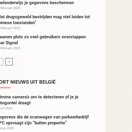
pelenderwijs je gegevens beschermen
 februari 2025
et drugsgeweld bestrijden mag niet leiden tot
hinese toestanden”
 februari 2025
aarom plots zo veel gebruikers overstappen
ar Signal
 februari 2025
ORT NIEUWS UIT BELGIË
imme camera’s om te detecteren of je je
togordel draagt
juni 2025
egevens die de scanwagen van parkeerbedrijf
C opvraagt zijn “buiten proportie”
 mei 2025