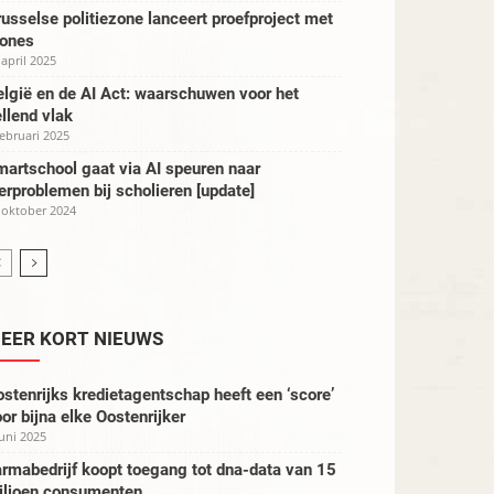
usselse politiezone lanceert proefproject met
rones
 april 2025
lgië en de AI Act: waarschuwen voor het
llend vlak
februari 2025
artschool gaat via AI speuren naar
erproblemen bij scholieren [update]
 oktober 2024
EER KORT NIEUWS
stenrijks kredietagentschap heeft een ‘score’
or bijna elke Oostenrijker
juni 2025
rmabedrijf koopt toegang tot dna-data van 15
iljoen consumenten