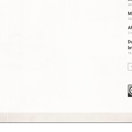
20
Ma
14
Af
7 
Du
b
15
.org – since 1996 and continuing »
Creative Commons
»
Privacy