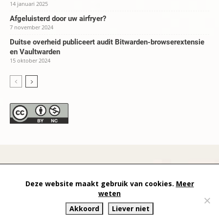
14 januari 2025
Afgeluisterd door uw airfryer?
7 november 2024
Duitse overheid publiceert audit Bitwarden-browserextensie
en Vaultwarden
15 oktober 2024
datapanik.org – since 1996 and continuing »
Creative
Deze website maakt gebruik van cookies.
Meer
Commons
»
Privacyverklaring
weten
Akkoord
Liever niet
Website by Exterwerk — Logo + graphics by
Ella