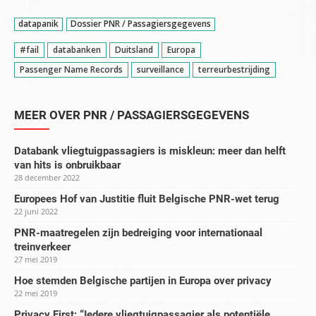
datapanik
Dossier PNR / Passagiersgegevens
#fail
databanken
Duitsland
Europa
Passenger Name Records
surveillance
terreurbestrijding
MEER OVER PNR / PASSAGIERSGEGEVENS
Databank vliegtuigpassagiers is miskleun: meer dan helft
van hits is onbruikbaar
28 december 2022
Europees Hof van Justitie fluit Belgische PNR-wet terug
22 juni 2022
PNR-maatregelen zijn bedreiging voor internationaal
treinverkeer
27 mei 2019
Hoe stemden Belgische partijen in Europa over privacy
22 mei 2019
Privacy First: “Iedere vliegtuigpassagier als potentiële