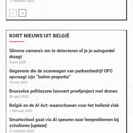
11 februari 2025
KORT NIEUWS UIT BELGIË
Slimme camera’s om te detecteren of je je autogordel
draagt
3 juni 2025
Gegevens die de scanwagen van parkeerbedrijf OPC
opvraagt zijn “buiten proportie”
15 mei 2025
Brusselse politiezone lanceert proefproject met drones
26 april 2025
België en de AI Act: waarschuwen voor het hellend vlak
1 februari 2025
Smartschool gaat via AI speuren naar leerproblemen bij
scholieren [update]
21 oktober 2024