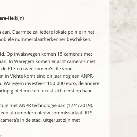
re-Helkijn)
an. Daarmee zal iedere lokale politie in het
n mobiele nummerplaatherkenner beschikken.
hild. Op invalswegen komen 15 camera’s met
gaan. In Waregem komen er acht camera’s met
de E17 en twee camera’s die voor
en in Vichte komt eind dit jaar nog een ANPR-
6. Waregem investeert 150.000 euro, de andere
lopig niet mee en focust zich eerst op haar
ertuig met ANPR technologie aan (17/4/2019).
ar een ultramodern nieuw commissariaat. RTS
camera’s in de stad, uitgerust zijn met
s.