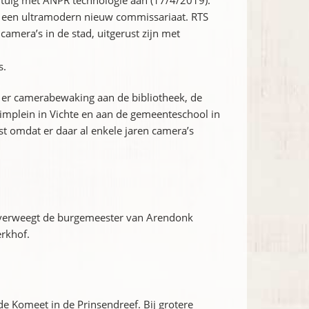
ertuig met ANPR technologie aan (17/4/2019).
ar een ultramodern nieuw commissariaat. RTS
camera’s in de stad, uitgerust zijn met
s.
er camerabewaking aan de bibliotheek, de
plein in Vichte en aan de gemeenteschool in
st omdat er daar al enkele jaren camera’s
verweegt de burgemeester van Arendonk
erkhof.
 Komeet in de Prinsendreef. Bij grotere