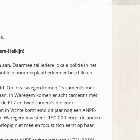
e.
re-Helkijn)
an. Daarmee zal iedere lokale politie in het
n mobiele nummerplaatherkenner beschikken.
hild. Op invalswegen komen 15 camera’s met
gaan. In Waregem komen er acht camera’s met
de E17 en twee camera’s die voor
en in Vichte komt eind dit jaar nog een ANPR-
6. Waregem investeert 150.000 euro, de andere
lopig niet mee en focust zich eerst op haar