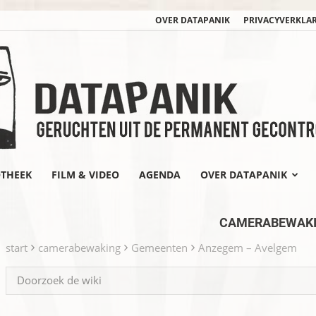
OVER DATAPANIK
PRIVACYVERKLA
OTHEEK
FILM & VIDEO
AGENDA
OVER DATAPANIK
datapanik.org
CAMERABEWAK
start
camerabewaking
Gemeenten
Anzegem – Avelgem