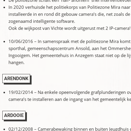
De politiezone schaft een ‘half- anoniem’ snel interventievo
In 2020 verhuisde het politiekorps van Politiezone Mira na
installeerde in en rond dit gebouw camera’s die, net zoals de 
zogenaamd intelligente software.
Ook de wijkpost van Vichte wordt uitgerust met 2 IP-camera’
10/06/2016 – In samenspraak met de politiezone Mira komt 
sporthal, gemeenschapscentrum Ansold, aan het Ommersheim
Ingooigem. Het gemeentehuis in Anzegem staat niet op de lij
hangen.
ARENDONK
19/02/2014 – Na enkele opeenvolgende grafplunderingen o
camera’s te installeren aan de ingang van het gemeentelijk k
ARDOOIE
02/12/2008 – Camerabewaking binnen en buiten Jeugdhuis de