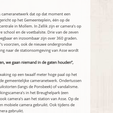
os cameranetwerk dat op dat moment een
 gericht op het Gemeenteplein, één op de
ntrale in Mollem. In Zellik zijn er camera’s op
re school en de voetbalsite. Drie van de zeven
weegbaar en inzoombaar zijn over 360 graden.
a’s voorzien, ook de nieuwe ondergrondse
ing naar de stationsomgeving van Asse wordt
en, we gaan niemand in de gaten houden”,
aking op een twaalf meter hoge paal op het
aande gemeentelijke cameranetwerk. Ondertussen
luikstorten (langs de Ponsbeek) of vandalisme.
ingscamera’s in het Breughelpark (een
ok camera’s aan het station van Asse. Op de
n mobiele camera gebruikt. Ook tijdens de
mera gebruikt.