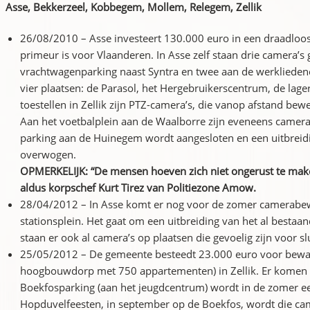
Asse, Bekkerzeel, Kobbegem, Mollem, Relegem, Zellik
26/08/2010 – Asse investeert 130.000 euro in een draadlo
primeur is voor Vlaanderen. In Asse zelf staan drie camera’s
vrachtwagenparking naast Syntra en twee aan de werkliedence
vier plaatsen: de Parasol, het Hergebruikerscentrum, de lage
toestellen in Zellik zijn PTZ-camera’s, die vanop afstand be
Aan het voetbalplein aan de Waalborre zijn eveneens camer
parking aan de Huinegem wordt aangesloten en een uitbreid
overwogen.
OPMERKELIJK: “De mensen hoeven zich niet ongerust te mak
aldus korpschef Kurt Tirez van Politiezone Amow.
28/04/2012 – In Asse komt er nog voor de zomer camerabew
stationsplein. Het gaat om een uitbreiding van het al best
staan er ook al camera’s op plaatsen die gevoelig zijn voor s
25/05/2012 – De gemeente besteedt 23.000 euro voor bewak
hoogbouwdorp met 750 appartementen) in Zellik. Er komen o
Boekfosparking (aan het jeugdcentrum) wordt in de zomer ee
Hopduvelfeesten, in september op de Boekfos, wordt die ca