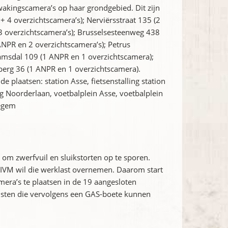
akingscamera’s op haar grondgebied. Dit zijn
 4 overzichtscamera’s); Nerviërsstraat 135 (2
3 overzichtscamera’s); Brusselsesteenweg 438
ANPR en 2 overzichtscamera’s); Petrus
amsdal 109 (1 ANPR en 1 overzichtscamera);
berg 36 (1 ANPR en 1 overzichtscamera).
plaatsen: station Asse, fietsenstalling station
ng Noorderlaan, voetbalplein Asse, voetbalplein
negem
om zwerfvuil en sluikstorten op te sporen.
 IVM wil die werklast overnemen. Daarom start
era’s te plaatsen in de 19 aangesloten
sten die vervolgens een GAS-boete kunnen