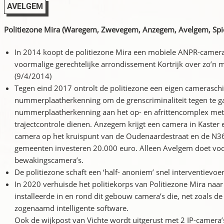
AVELGEM
Politiezone Mira (Waregem, Zwevegem, Anzegem, Avelgem, Spie
In 2014 koopt de politiezone Mira een mobiele ANPR-camera a
voormalige gerechtelijke arrondissement Kortrijk over zo’
(9/4/2014)
Tegen eind 2017 ontrolt de politiezone een eigen camerasc
nummerplaatherkenning om de grenscriminaliteit tegen te 
nummerplaatherkenning aan het op- en afrittencomplex met 
trajectcontrole dienen. Anzegem krijgt een camera in Kaster 
camera op het kruispunt van de Oudenaardestraat en de N3
gemeenten investeren 20.000 euro. Alleen Avelgem doet voor
bewakingscamera’s.
De politiezone schaft een ‘half- anoniem’ snel interventievo
In 2020 verhuisde het politiekorps van Politiezone Mira na
installeerde in en rond dit gebouw camera’s die, net zoals de 
zogenaamd intelligente software.
Ook de wijkpost van Vichte wordt uitgerust met 2 IP-camera’