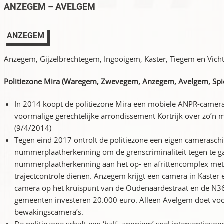
ANZEGEM – AVELGEM
ANZEGEM
Anzegem, Gijzelbrechtegem, Ingooigem, Kaster, Tiegem en Vicht
Politiezone Mira (Waregem, Zwevegem, Anzegem, Avelgem, Spie
In 2014 koopt de politiezone Mira een mobiele ANPR-camera a
voormalige gerechtelijke arrondissement Kortrijk over zo’
(9/4/2014)
Tegen eind 2017 ontrolt de politiezone een eigen camerasc
nummerplaatherkenning om de grenscriminaliteit tegen te 
nummerplaatherkenning aan het op- en afrittencomplex met 
trajectcontrole dienen. Anzegem krijgt een camera in Kaster 
camera op het kruispunt van de Oudenaardestraat en de N3
gemeenten investeren 20.000 euro. Alleen Avelgem doet voor
bewakingscamera’s.