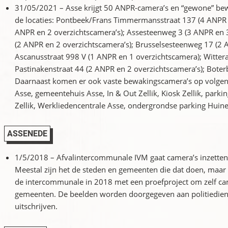
31/05/2021 – Asse krijgt 50 ANPR-camera’s en “gewone” bew
de locaties: Pontbeek/Frans Timmermansstraat 137 (4 ANPR +
ANPR en 2 overzichtscamera’s); Assesteenweg 3 (3 ANPR en 
(2 ANPR en 2 overzichtscamera’s); Brusselsesteenweg 17 (2 
Ascanusstraat 998 V (1 ANPR en 1 overzichtscamera); Witter
Pastinakenstraat 44 (2 ANPR en 2 overzichtscamera’s); Boter
Daarnaast komen er ook vaste bewakingscamera’s op volgende 
Asse, gemeentehuis Asse, In & Out Zellik, Kiosk Zellik, parki
Zellik, Werkliedencentrale Asse, ondergrondse parking Hui
ASSENEDE
1/5/2018 – Afvalintercommunale IVM gaat camera’s inzetten 
Meestal zijn het de steden en gemeenten die dat doen, maar
de intercommunale in 2018 met een proefproject om zelf cam
gemeenten. De beelden worden doorgegeven aan politiedien
uitschrijven.