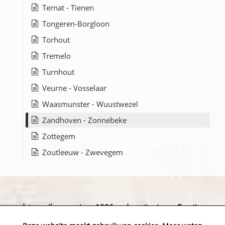
Ternat - Tienen
Tongeren-Borgloon
Torhout
Tremelo
Turnhout
Veurne - Vosselaar
Waasmunster - Wuustwezel
Zandhoven - Zonnebeke
Zottegem
Zoutleeuw - Zwevegem
datapanik.org – since 1996 and continuing »
Creative
Commons
»
Privacyverklaring