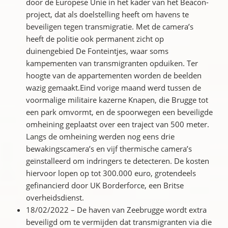
door de Europese Unie in het kader van het Beacon-
project, dat als doelstelling heeft om havens te
beveiligen tegen transmigratie. Met de camera’s
heeft de politie ook permanent zicht op
duinengebied De Fonteintjes, waar soms
kampementen van transmigranten opduiken. Ter
hoogte van de appartementen worden de beelden
wazig gemaakt.Eind vorige maand werd tussen de
voormalige militaire kazerne Knapen, die Brugge tot
een park omvormt, en de spoorwegen een beveiligde
omheining geplaatst over een traject van 500 meter.
Langs de omheining werden nog eens drie
bewakingscamera’s en vijf thermische camera’s
geïnstalleerd om indringers te detecteren. De kosten
hiervoor lopen op tot 300.000 euro, grotendeels
gefinancierd door UK Borderforce, een Britse
overheidsdienst.
18/02/2022 – De haven van Zeebrugge wordt extra
beveiligd om te vermijden dat transmigranten via die