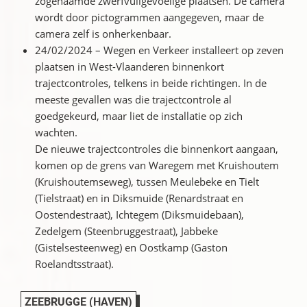
zogenaamde zwerfvuilgevoelige plaatsen. De camera
wordt door pictogrammen aangegeven, maar de
camera zelf is onherkenbaar.
24/02/2024 – Wegen en Verkeer installeert op zeven
plaatsen in West-Vlaanderen binnenkort
trajectcontroles, telkens in beide richtingen. In de
meeste gevallen was die trajectcontrole al
goedgekeurd, maar liet de installatie op zich
wachten.
De nieuwe trajectcontroles die binnenkort aangaan,
komen op de grens van Waregem met Kruishoutem
(Kruishoutemseweg), tussen Meulebeke en Tielt
(Tielstraat) en in Diksmuide (Renardstraat en
Oostendestraat), Ichtegem (Diksmuidebaan),
Zedelgem (Steenbruggestraat), Jabbeke
(Gistelsesteenweg) en Oostkamp (Gaston
Roelandtsstraat).
ZEEBRUGGE (HAVEN)