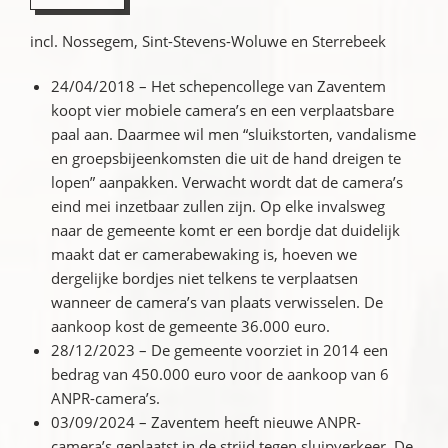
incl. Nossegem, Sint-Stevens-Woluwe en Sterrebeek
24/04/2018 – Het schepencollege van Zaventem
koopt vier mobiele camera’s en een verplaatsbare
paal aan. Daarmee wil men “sluikstorten, vandalisme
en groepsbijeenkomsten die uit de hand dreigen te
lopen” aanpakken. Verwacht wordt dat de camera’s
eind mei inzetbaar zullen zijn. Op elke invalsweg
naar de gemeente komt er een bordje dat duidelijk
maakt dat er camerabewaking is, hoeven we
dergelijke bordjes niet telkens te verplaatsen
wanneer de camera’s van plaats verwisselen. De
aankoop kost de gemeente 36.000 euro.
28/12/2023 – De gemeente voorziet in 2014 een
bedrag van 450.000 euro voor de aankoop van 6
ANPR-camera’s.
03/09/2024 – Zaventem heeft nieuwe ANPR-
camera’s geplaatst in de strijd tegen sluipverkeer. De