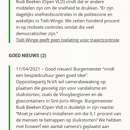
Rudi Beeken (Open VLD) vindt dat er andere
middelen zijn om de snelheid te drukken. “Er zijn
dagelijks snelheidscontroles in de politiezone en
wekelijks in Tielt-Winge. We zetten honderd procent
in op mobiele controles omdat die veel
democratischer zijn.”
Tielt-Winge geeft geen toelating voor trajectcontrole
GOED NIEUWS (2)
11/04/2021 – Goed nieuws! Burgemeester “vindt
een bespiedcultuur geen goed idee”.
Oppositiepartij N-VA wil camerabewaking op
plaatsen die gevoelig zijn voor vandalisme en
sluikstorten, zoals de Vlooybergtoren en de
glascontainers in Sint-Joris-Winge. Burgemeester
Rudi Beeken (Open Vld) is duidelijk in zijn reactie:
“Moet je camera’s installeren om die 0,1 procent van
de mensen te betrappen op sluikstorten? We hebben
met Ecowerf een aantal camera’s geplaatst aan