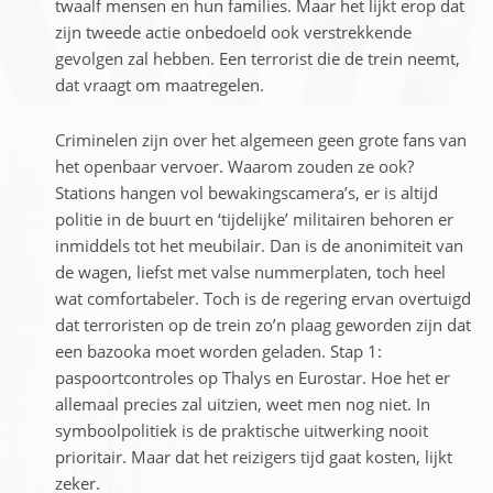
twaalf mensen en hun families. Maar het lijkt erop dat
zijn tweede actie onbedoeld ook verstrekkende
gevolgen zal hebben. Een terrorist die de trein neemt,
dat vraagt om maatregelen.
Criminelen zijn over het algemeen geen grote fans van
het openbaar vervoer. Waarom zouden ze ook?
Stations hangen vol bewakingscamera’s, er is altijd
politie in de buurt en ‘tijdelijke’ militairen behoren er
inmiddels tot het meubilair. Dan is de anonimiteit van
de wagen, liefst met valse nummerplaten, toch heel
wat comfortabeler. Toch is de regering ervan overtuigd
dat terroristen op de trein zo’n plaag geworden zijn dat
een bazooka moet worden geladen. Stap 1:
paspoortcontroles op Thalys en Eurostar. Hoe het er
allemaal precies zal uitzien, weet men nog niet. In
symboolpolitiek is de praktische uitwerking nooit
prioritair. Maar dat het reizigers tijd gaat kosten, lijkt
zeker.