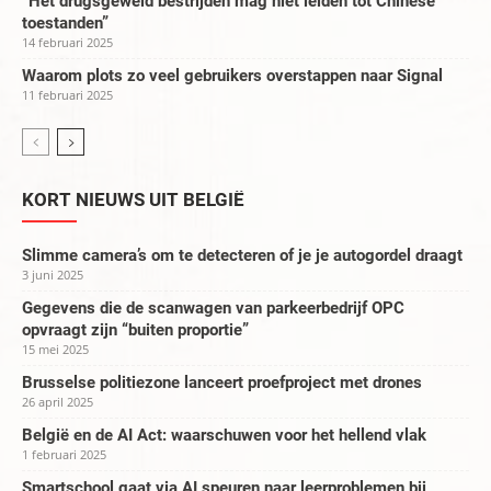
“Het drugsgeweld bestrijden mag niet leiden tot Chinese
toestanden”
14 februari 2025
Waarom plots zo veel gebruikers overstappen naar Signal
11 februari 2025
KORT NIEUWS UIT BELGIË
Slimme camera’s om te detecteren of je je autogordel draagt
3 juni 2025
Gegevens die de scanwagen van parkeerbedrijf OPC
opvraagt zijn “buiten proportie”
15 mei 2025
Brusselse politiezone lanceert proefproject met drones
26 april 2025
België en de AI Act: waarschuwen voor het hellend vlak
1 februari 2025
Smartschool gaat via AI speuren naar leerproblemen bij