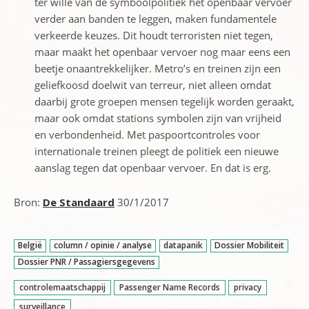
ter wille van de symboolpolitiek het openbaar vervoer
verder aan banden te leggen, maken fundamentele
verkeerde keuzes. Dit houdt terroristen niet tegen,
maar maakt het openbaar vervoer nog maar eens een
beetje onaantrekkelijker. Metro’s en treinen zijn een
geliefkoosd doelwit van terreur, niet alleen omdat
daarbij grote groepen mensen tegelijk worden geraakt,
maar ook omdat stations symbolen zijn van vrijheid
en verbondenheid. Met paspoortcontroles voor
internationale treinen pleegt de politiek een nieuwe
aanslag tegen dat openbaar vervoer. En dat is erg.
Bron:
De Standaard
30/1/2017
België
column / opinie / analyse
datapanik
Dossier Mobiliteit
Dossier PNR / Passagiersgegevens
controlemaatschappij
Passenger Name Records
privacy
surveillance