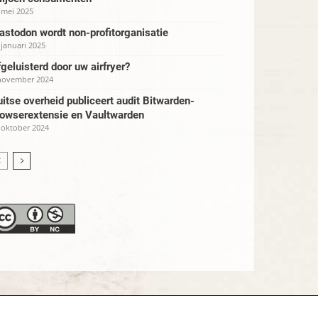
 mei 2025
stodon wordt non-profitorganisatie
 januari 2025
geluisterd door uw airfryer?
november 2024
itse overheid publiceert audit Bitwarden-
rowserextensie en Vaultwarden
 oktober 2024
verklaring