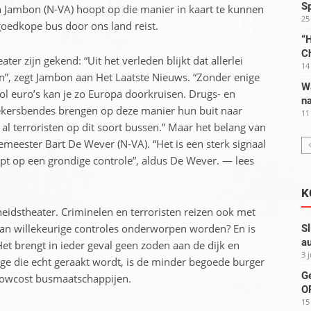
S
 Jambon (N-VA) hoopt op die manier in kaart te kunnen
25
goedkope bus door ons land reist.
“H
C
ter zijn gekend: “Uit het verleden blijkt dat allerlei
14
en”, zegt Jambon aan Het Laatste Nieuws. “Zonder enige
W
vol euro’s kan je zo Europa doorkruisen. Drugs- en
na
ekersbendes brengen op deze manier hun buit naar
11
l terroristen op dit soort bussen.” Maar het belang van
emeester Bart De Wever (N-VA). “Het is een sterk signaal
opt op een grondige controle”, aldus De Wever. — lees
K
gheidstheater. Criminelen en terroristen reizen ook met
 aan willekeurige controles onderworpen worden? En is
Sl
au
 Het brengt in ieder geval geen zoden aan de dijk en
3 
nige die echt geraakt wordt, is de minder begoede burger
G
 lowcost busmaatschappijen.
OP
15