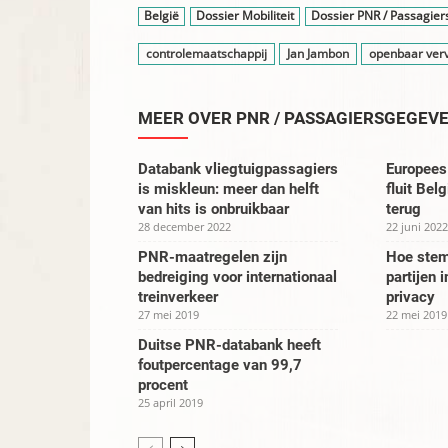
België
Dossier Mobiliteit
Dossier PNR / Passagie
controlemaatschappij
Jan Jambon
openbaar ver
MEER OVER PNR / PASSAGIERSGEGEV
Databank vliegtuigpassagiers
Europees 
is miskleun: meer dan helft
fluit Be
van hits is onbruikbaar
terug
28 december 2022
22 juni 2022
PNR-maatregelen zijn
Hoe stem
bedreiging voor internationaal
partijen 
treinverkeer
privacy
27 mei 2019
22 mei 2019
Duitse PNR-databank heeft
foutpercentage van 99,7
procent
25 april 2019