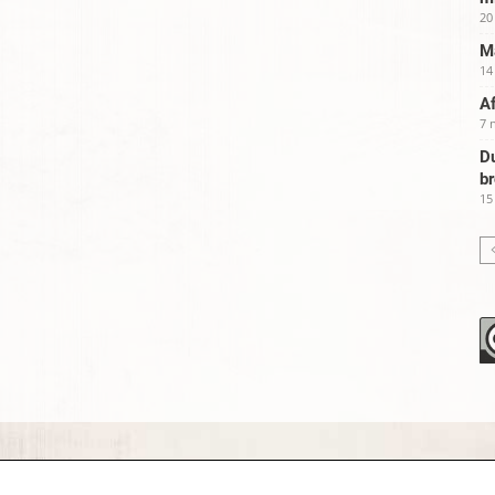
20
Ma
14
Af
7 
Du
b
15
.org – since 1996 and continuing »
Creative Commons
»
Privacy