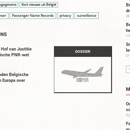
rsgegevens
Kort nieuws uit België
Br
d
voer
Passenger Name Records
privacy
surveillance
26
Be
he
ENS
1 
Sm
Hof van Justitie
le
DOSSIER
lgische PNR-wet
21
den Belgische
in Europa over
M
Oo
vo
3 
Fa
m