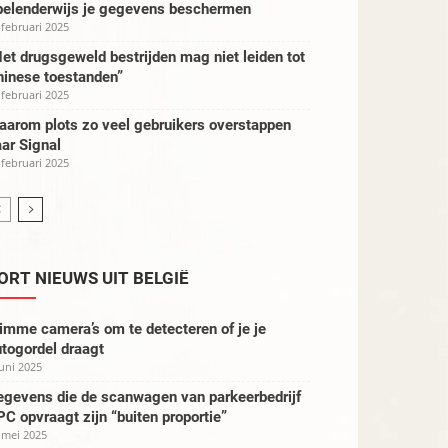
pelenderwijs je gegevens beschermen
 februari 2025
et drugsgeweld bestrijden mag niet leiden tot
hinese toestanden”
 februari 2025
aarom plots zo veel gebruikers overstappen
ar Signal
 februari 2025
ORT NIEUWS UIT BELGIË
imme camera’s om te detecteren of je je
togordel draagt
juni 2025
egevens die de scanwagen van parkeerbedrijf
C opvraagt zijn “buiten proportie”
 mei 2025