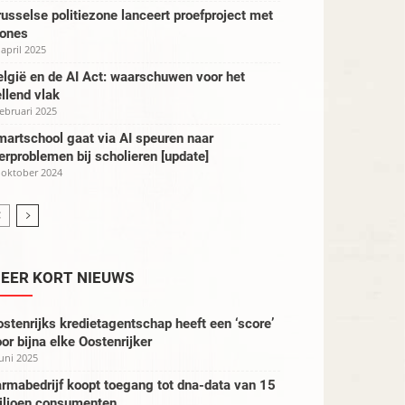
usselse politiezone lanceert proefproject met
rones
 april 2025
lgië en de AI Act: waarschuwen voor het
llend vlak
februari 2025
artschool gaat via AI speuren naar
erproblemen bij scholieren [update]
 oktober 2024
EER KORT NIEUWS
stenrijks kredietagentschap heeft een ‘score’
or bijna elke Oostenrijker
juni 2025
rmabedrijf koopt toegang tot dna-data van 15
iljoen consumenten