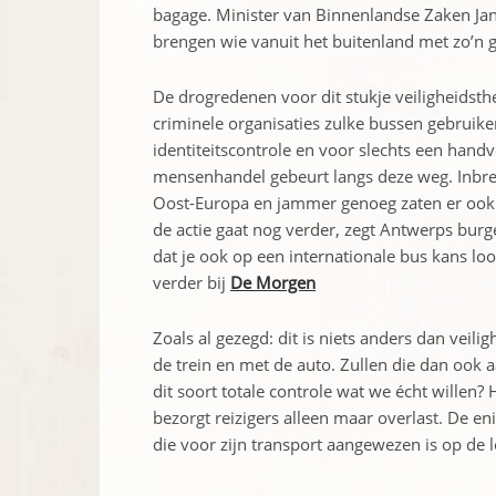
bagage. Minister van Binnenlandse Zaken Jan
brengen wie vanuit het buitenland met zo’n 
De drogredenen voor dit stukje veiligheidsthea
criminele organisaties zulke bussen gebruik
identiteitscontrole en voor slechts een hand
mensenhandel gebeurt langs deze weg. Inbr
Oost-Europa en jammer genoeg zaten er ook a
de actie gaat nog verder, zegt Antwerps burg
dat je ook op een internationale bus kans lo
verder bij
De Morgen
Zoals al gezegd: dit is niets anders dan veili
de trein en met de auto. Zullen die dan ook
dit soort totale controle wat we écht willen?
bezorgt reizigers alleen maar overlast. De e
die voor zijn transport aangewezen is op de