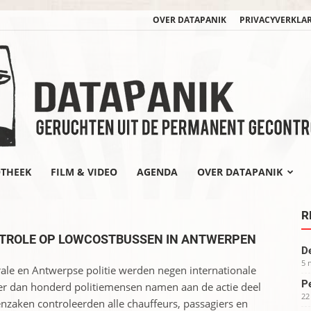
OVER DATAPANIK
PRIVACYVERKLA
OTHEEK
FILM & VIDEO
AGENDA
OVER DATAPANIK
datapanik.org
R
NTROLE OP LOWCOSTBUSSEN IN ANTWERPEN
De
5 
rale en Antwerpse politie werden negen internationale
Pe
er dan honderd politiemensen namen aan de actie deel
22
nzaken controleerden alle chauffeurs, passagiers en