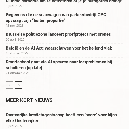
Slimme camera’s om te detecteren of je je autogordel draagt
3 juni 2025
Gegevens die de scanwagen van parkeerbedrijf OPC
opvraagt zijn “buiten proportie”
15 mei 2025
Brusselse politiezone lanceert proefproject met drones
26 april 2025
België en de AI Act: waarschuwen voor het hellend vlak
1 februari 2025
Smartschool gaat via AI speuren naar leerproblemen bij
scholieren [update]
21 oktober 2024
MEER KORT NIEUWS
Oostenrijks kredietagentschap heeft een ‘score’ voor bijna
elke Oostenrijker
3 juni 2025