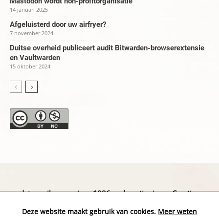
Mastodon wordt non-profitorganisatie
14 januari 2025
Afgeluisterd door uw airfryer?
7 november 2024
Duitse overheid publiceert audit Bitwarden-browserextensie
en Vaultwarden
15 oktober 2024
datapanik.org – since 1996 and continuing »
Creative
Commons
»
Privacyverklaring
Deze website maakt gebruik van cookies.
Meer weten