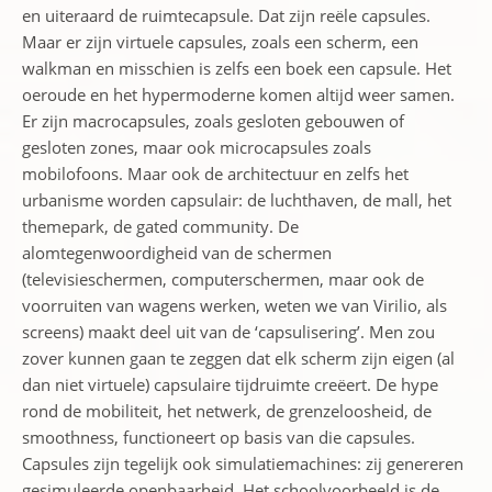
en uiteraard de ruimtecapsule. Dat zijn reële capsules.
Maar er zijn virtuele capsules, zoals een scherm, een
walkman en misschien is zelfs een boek een capsule. Het
oeroude en het hypermoderne komen altijd weer samen.
Er zijn macrocapsules, zoals gesloten gebouwen of
gesloten zones, maar ook microcapsules zoals
mobilofoons. Maar ook de architectuur en zelfs het
urbanisme worden capsulair: de luchthaven, de mall, het
themepark, de gated community. De
alomtegenwoordigheid van de schermen
(televisieschermen, computerschermen, maar ook de
voorruiten van wagens werken, weten we van Virilio, als
screens) maakt deel uit van de ‘capsulisering’. Men zou
zover kunnen gaan te zeggen dat elk scherm zijn eigen (al
dan niet virtuele) capsulaire tijdruimte creëert. De hype
rond de mobiliteit, het netwerk, de grenzeloosheid, de
smoothness, functioneert op basis van die capsules.
Capsules zijn tegelijk ook simulatiemachines: zij genereren
gesimuleerde openbaarheid. Het schoolvoorbeeld is de