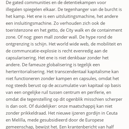
De gated communities en de detentiekampen voor
illegalen spiegelen elkaar. De tegenhanger van de burcht is
het kamp. Het ene is een uitsluitingsmachine, het andere
een insluitingsmachine. Zo verhouden zich ook de
toeristenzone en het getto, de City walk en de containment
zone. Of nog: geen mall zonder wall. De hype rond de
ontgrenzing is schijn. Het world wide web, de mobiliteit en
de communcatie-explosie is recht evenredig aan de
capsularisering. Het ene is niet denkbaar zonder het
andere. De fameuze globalisering is tegelijk een
herterritorialisering. Het transcendentaal kapitalisme kan
niet functioneren zonder kampen en capsules, omdat het
nog steeds berust op de accumulatie van kapitaal op basis
van een ongelijke ruil tussen centrum en periferie, en
omdat die tegenstelling op dit ogenblik misschien scherper
is dan ooit. Of duidelijker: onze maatschappij kan niet
zonder prikkeldraad. Het nieuwe ijzeren gordijn in Ceuta
en Melilla, mede gesubsidieerd door de Europese
gemeenschap, bewijst het. Een krantenbericht van half