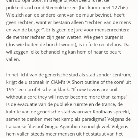
van Europa door. In Belgie bijvoorbeeld is het de
prikkeldraad rond Steenokkerzeel (het kamp heet 127bis).
Wie zich aan de andere kant van de muur bevindt, heeft
geen rechten, want er bestaan alleen “rechten van de mens
en van de burger”. Er is geen de jure voor mensenrechten:
de mensenrechten zijn geen wetten. Wie geen burger is
(dus wie buiten de burcht woont), is in feite rechteloos. Dat
wil zeggen: elke behandeling kan hem of haar te beurt
vallen.
In het licht van de generische stad als stad zonder centrum,
krijgt de uitspraak in CIAM’s ‘A Short outline of the core’ uit
1951 een profetische bijklank: “If new towns are built
without a core they will never become more than camps” .
Is de evacuatie van de publieke ruimte en de trance, de
kalmte van de generische stad waarover Koolhaas spreekt,
samen te denken met het kamp als paradigma? Volgens de
Italiaanse filosoof Giogio Agamben kennelijk wel. Volgens
hem vallen steeds meer mensen uit het statuut van het