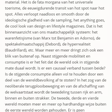
material. Het is de fata morgana van het universele
toerisme, de eeuwigdurende transit van hot spot naar hot
spot. Alles verloopt naadloos en smooth door de
ideologische gladheid van de sampling, het anything goes,
de cool look van design en lifestyle magazines. Dat is het
binnenaanzicht van ons maatschappelijk systeem: het
warenfetisjisme (van Marx tot Benjamin en Adorno), de
spektakelmaatschappij (Debord), de hyperrealiteit
(Baudrillard), etc. Maar meer en meer dringt zich ook een
blik van buitenaf op. Naast stijgende mobiliteit en
consumptie is er het feit dat de wereld ook in stijgende
mate duaal wordt. Is er een causaal verband tussen beide?
Is de stijgende consumptie alleen vol te houden door een
deel van de wereldbevolking af te stoten? In het zog van de
neoliberale terugplooibeweging en van de afschaffing van
de welvaartstaat wordt de tweedeling tussen rijk en arm,
binnen en buiten strakker. De tweede, derde en vierde
wereld moeten meer en meer op hardhandige wijze buiten
de eerste wereld worden gehouden. Er is geen