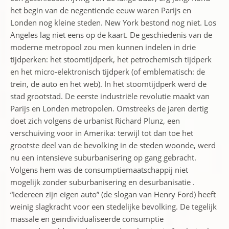
het begin van de negentiende eeuw waren Parijs en
Londen nog kleine steden. New York bestond nog niet. Los
Angeles lag niet eens op de kaart. De geschiedenis van de
moderne metropool zou men kunnen indelen in drie
tijdperken: het stoomtijdperk, het petrochemisch tijdperk
en het micro-elektronisch tijdperk (of emblematisch: de
trein, de auto en het web). In het stoomtijdperk werd de
stad grootstad. De eerste industriële revolutie maakt van
Parijs en Londen metropolen. Omstreeks de jaren dertig
doet zich volgens de urbanist Richard Plunz, een
verschuiving voor in Amerika: terwijl tot dan toe het
grootste deel van de bevolking in de steden woonde, werd
nu een intensieve suburbanisering op gang gebracht.
Volgens hem was de consumptiemaatschappij niet
mogelijk zonder suburbanisering en desurbanisatie .
“Iedereen zijn eigen auto” (de slogan van Henry Ford) heeft
weinig slagkracht voor een stedelijke bevolking. De tegelijk
massale en geïndividualiseerde consumptie