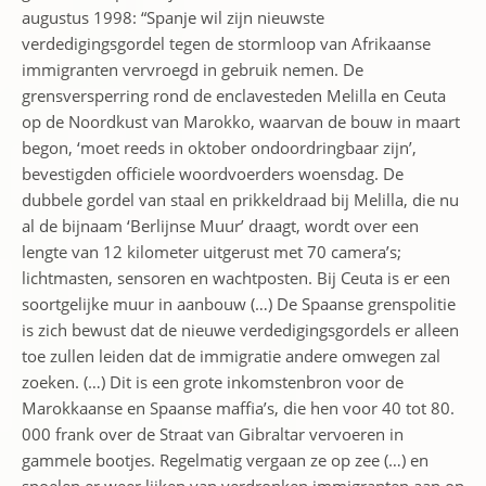
augustus 1998: “Spanje wil zijn nieuwste
verdedigingsgordel tegen de stormloop van Afrikaanse
immigranten vervroegd in gebruik nemen. De
grensversperring rond de enclavesteden Melilla en Ceuta
op de Noordkust van Marokko, waarvan de bouw in maart
begon, ‘moet reeds in oktober ondoordringbaar zijn’,
bevestigden officiele woordvoerders woensdag. De
dubbele gordel van staal en prikkeldraad bij Melilla, die nu
al de bijnaam ‘Berlijnse Muur’ draagt, wordt over een
lengte van 12 kilometer uitgerust met 70 camera’s;
lichtmasten, sensoren en wachtposten. Bij Ceuta is er een
soortgelijke muur in aanbouw (…) De Spaanse grenspolitie
is zich bewust dat de nieuwe verdedigingsgordels er alleen
toe zullen leiden dat de immigratie andere omwegen zal
zoeken. (…) Dit is een grote inkomstenbron voor de
Marokkaanse en Spaanse maffia’s, die hen voor 40 tot 80.
000 frank over de Straat van Gibraltar vervoeren in
gammele bootjes. Regelmatig vergaan ze op zee (…) en