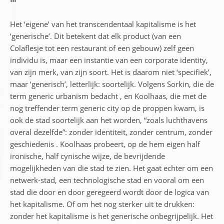
Het ‘eigene’ van het transcendentaal kapitalisme is het
‘generische’. Dit betekent dat elk product (van een
Colaflesje tot een restaurant of een gebouw) zelf geen
individu is, maar een instantie van een corporate identity,
van zijn merk, van zijn soort. Het is daarom niet ‘specifiek’,
maar ‘generisch’, letterlijk: soortelijk. Volgens Sorkin, die de
term generic urbanism bedacht , en Koolhaas, die met de
nog treffender term generic city op de proppen kwam, is
ook de stad soortelijk aan het worden, “zoals luchthavens
overal dezelfde”: zonder identiteit, zonder centrum, zonder
geschiedenis . Koolhaas probeert, op de hem eigen half
ironische, half cynische wijze, de bevrijdende
mogelijkheden van die stad te zien. Het gaat echter om een
netwerk-stad, een technologische stad en vooral om een
stad die door en door geregeerd wordt door de logica van
het kapitalisme. Of om het nog sterker uit te drukken:
zonder het kapitalisme is het generische onbegrijpelijk. Het