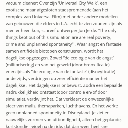
vacuum cleaner: Over zijn ‘Universal City Walk’, een
exotische maar afgesloten stadspromenade (aan het
complex van Universal Film) met onder andere modellen
van gebouwen die elders in L.A. echt te zien zouden zijn als
men er heen kon, schreef ontwerper Jon Jerde: “The only
things kept out of this simulation are are real poverty,
crime and unplanned spontaneity” . Waar angst en fantasie
samen artificiële biotopen construeren, wordt het
dagelijkse opgezogen. Zowel “de ecologie van de angst”
(militarisering) en van het geweld (door bronxificatie)
enerzijds als “de ecologie van de fantasie” (disneyficatie)
anderzijds, verdringen op zeer efficiënte manier het
dagelijkse . Het dagelijkse is onbewust. Zodra een bepaalde
nadrukkelijkheid ontstaat (door controle en/of door
simulatie), verdwijnt het. Dat verklaart de onwezenlijke
sfeer van malls, themaparken, luchthavens. En het werkt:
geen unplanned spontaneity in Disneyland. Je ziet er
nauwelijks vormen van uitbundigheid, alleen het geplande,
kortstondig gejoel na de ride, dat dan weer heel snel