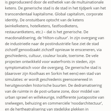
is geproduceerd door de esthetiek van de multuinationale
ketens. De generische stad is de stad in het tijdperk van het
transcendentaal kapitalisme. Global capitalism, corporate
identity. De onstuitbare optocht van de ketens
(winkelketens, hotelketens, fastfoodketens,
restaurantketens, etc.) – dat is het generische. De
macdonaldisering, de ‘Hilton-cultuur’. In zijn overgang van
de industrieële naar de postindustriële fase ziet de stad
zichzelf genoodzaakt zichzelf opnieuw te ensceneren, via
geschiedenis, cultuur, couleur locale, toerisme. De vele
projecten ontwikkeld voor waterfronts in steden, zijn
symptomatisch voor die overgang. De generische stad is
(daarover zijn Koolhaas en Sorkin het eens) een stad van
simulaties: er wordt geschiedenis geenscenereed in
heruitgevonden historische buurten. De dedramatisering
van de ruimte in de post-urbane zone, door middel van
urban sprawl en willekeurige, indifferente juxtapositie van
snelwegen, behuizing en commerciële ‘noodarchitectuur’,
en de hertheatralisering van stedelijke plekken in