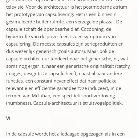
televisie. Voor de architectuur is het postmoderne atrium
het prototype van capsulisering. Het is een binnenin
gesimuleerde buitenruimte, een verzegelde piazza . De
capsule schaft de openbaarheid af. Cocooning, de
hypertrofie van de privesfeer, is een symptoom van
capsulering. De meeste capsules zijn serieprodukten en
dus wezenlijk generisch (zoals auto’s). Maar ook de
capsule-architectuur tendeert naar het generische, of, wat
soms nog erger is, naar een generische originaliteit (catchy
images, design). De capsule heeft, naast al haar andere
functies, een constant neveneffect dat haar politieke
relevantie en efficiëntie garandeert: ze induceert, in de
termen van Mcluhan, een specifiek soort verdoving
(numbness). Capsule-architectuur is struisvogelpolitiek.
VI
In de capsule wordt het alledaagse opgezogen als in een