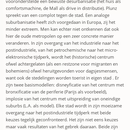
vooronderstelde een bewuste desurbanisatie (het huis als
comfortsmachine, de Mall als drive in distributie). Plunz
spreekt van een complot tegen de stad. Een analoge
suburbanisatie heeft zich voorgedaan in Europa, zij het
minder extreem. Men kan echter niet ontkennen dat ook
hier de oude metropolen op een zeer concrete manier
veranderen. In zijn overgang van het industriële naar het
postindustriële, van het petrochemische naar het micro-
elektronische tijdperk, wordt het (historische) centrum
ofwel achtergelaten (als een restzone voor migranten en
bohemiens) ofwel heruitgevonden voor dagsjesmensen,
want ook de stedelingen worden toerist in eigen stad . Er
zijn twee basismodellen: disneyficatie van het centrum met
bronxificatie van de periferie (Parijs als voorbeeld),
implosie van het centrum met uitspreiding van oneindige
suburbs (L.A. als model). Elke stad wordt in zijn moeizame
overgang naar het postindustriële tijdperk met beide
keuzes tegelijk geconfronteerd. Het zijn niet eens keuzes
maar vaak resultaten van het gebrek daaraan. Beide zijn