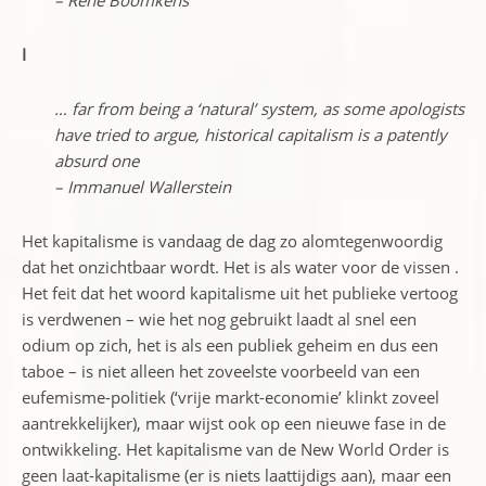
– Rene Boomkens
I
… far from being a ‘natural’ system, as some apologists
have tried to argue, historical capitalism is a patently
absurd one
– Immanuel Wallerstein
Het kapitalisme is vandaag de dag zo alomtegenwoordig
dat het onzichtbaar wordt. Het is als water voor de vissen .
Het feit dat het woord kapitalisme uit het publieke vertoog
is verdwenen – wie het nog gebruikt laadt al snel een
odium op zich, het is als een publiek geheim en dus een
taboe – is niet alleen het zoveelste voorbeeld van een
eufemisme-politiek (‘vrije markt-economie’ klinkt zoveel
aantrekkelijker), maar wijst ook op een nieuwe fase in de
ontwikkeling. Het kapitalisme van de New World Order is
geen laat-kapitalisme (er is niets laattijdigs aan), maar een