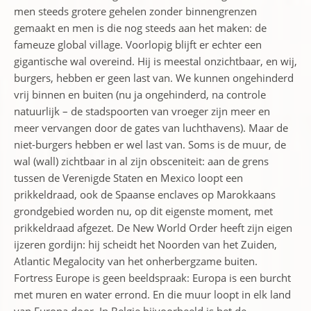
men steeds grotere gehelen zonder binnengrenzen
gemaakt en men is die nog steeds aan het maken: de
fameuze global village. Voorlopig blijft er echter een
gigantische wal overeind. Hij is meestal onzichtbaar, en wij,
burgers, hebben er geen last van. We kunnen ongehinderd
vrij binnen en buiten (nu ja ongehinderd, na controle
natuurlijk – de stadspoorten van vroeger zijn meer en
meer vervangen door de gates van luchthavens). Maar de
niet-burgers hebben er wel last van. Soms is de muur, de
wal (wall) zichtbaar in al zijn obsceniteit: aan de grens
tussen de Verenigde Staten en Mexico loopt een
prikkeldraad, ook de Spaanse enclaves op Marokkaans
grondgebied worden nu, op dit eigenste moment, met
prikkeldraad afgezet. De New World Order heeft zijn eigen
ijzeren gordijn: hij scheidt het Noorden van het Zuiden,
Atlantic Megalocity van het onherbergzame buiten.
Fortress Europe is geen beeldspraak: Europa is een burcht
met muren en water errond. En die muur loopt in elk land