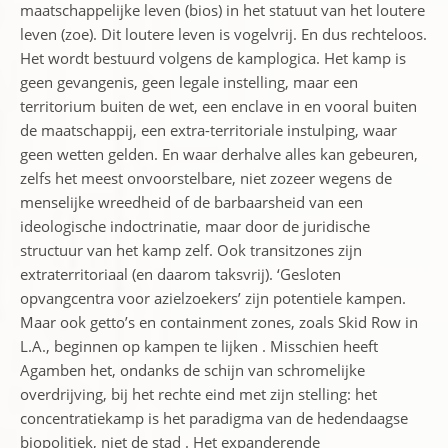
maatschappelijke leven (bios) in het statuut van het loutere
leven (zoe). Dit loutere leven is vogelvrij. En dus rechteloos.
Het wordt bestuurd volgens de kamplogica. Het kamp is
geen gevangenis, geen legale instelling, maar een
territorium buiten de wet, een enclave in en vooral buiten
de maatschappij, een extra-territoriale instulping, waar
geen wetten gelden. En waar derhalve alles kan gebeuren,
zelfs het meest onvoorstelbare, niet zozeer wegens de
menselijke wreedheid of de barbaarsheid van een
ideologische indoctrinatie, maar door de juridische
structuur van het kamp zelf. Ook transitzones zijn
extraterritoriaal (en daarom taksvrij). ‘Gesloten
opvangcentra voor azielzoekers’ zijn potentiele kampen.
Maar ook getto’s en containment zones, zoals Skid Row in
L.A., beginnen op kampen te lijken . Misschien heeft
Agamben het, ondanks de schijn van schromelijke
overdrijving, bij het rechte eind met zijn stelling: het
concentratiekamp is het paradigma van de hedendaagse
biopolitiek, niet de stad . Het expanderende