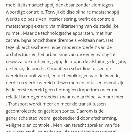
mobiliteitsmaatschappij denkbaar zonder alomtegen-
woordige controle. Terwijl de disciplinaire maatschappij
werkte op basis van interiorisering, werkt de controle
maatschappij extern: via militarisering van de stedelijke
ruimte . Maar de technologische apparaten, met hun
zachte, bijna onzichtbare drempels volstaan niet. Het
tegelijk archaïsche en hypermoderne ‘oerfeit’ van de
architectuur en het urbanisme van de eenentwintigste
eeuw zal de omheining zijn, de muur, de afsluiting, de gate,
de fence, de burcht. Omdat een scheiding tussen de
werelden nooit werkt, en de bevolkingen van de tweede,
derde en vierde wereld uitzwermen en intussen overal zijn,
is de eerste wereld geen homogeen imperium meer met
relatief homogene steden, maar een archipel van burchten
. Transport wordt meer en meer de transit tussen
gecontroleerde en gesloten zones. Daarom is de
generische stad vooral geobsedeerd door afscherming,
veiligheid en controle . Men kan terecht spreken van “de