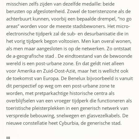
misschien zelfs zijden van dezelfde medaille: beide
berusten op afgeslotenheid. Zowel de toeristenzone als de
achterbuurt kunnen, voorbij een bepaalde drempel, “no go
areas” worden voor de meeste stadsbewoners. Het micro-
electronische tijdperk zal de sub- en desurbanisatie die in
het vorig tijdperk begon voltooien. Men kan overal wonen,
als men maar aangesloten is op de netwerken. Zo ontstaat
de a-geografische stad . De eindtoestand van de bewoonde
wereld is een post-urbane zone. En dat geldt niet alleen
voor Amerika en Zuid-Oost-Azië, maar het is wellicht ook
de toekomst van Europa. De Benelux bijvoorbeeld is vanuit
dit perspectief op weg om een post-urbane zone te
worden, met pretparkachtige historische centra als
overblijfselen van een vroeger tijdperk die functioneren als
toeristische pleisterplekken in een generisch netwerk van
verspreide bebouwing, snelwegen en glasvezelkabels. De
nieuwe constellatie heet Cyburbia, de generische stad.
III