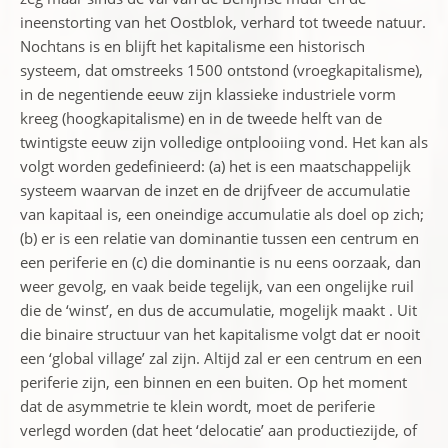
ineenstorting van het Oostblok, verhard tot tweede natuur.
Nochtans is en blijft het kapitalisme een historisch
systeem, dat omstreeks 1500 ontstond (vroegkapitalisme),
in de negentiende eeuw zijn klassieke industriele vorm
kreeg (hoogkapitalisme) en in de tweede helft van de
twintigste eeuw zijn volledige ontplooiing vond. Het kan als
volgt worden gedefinieerd: (a) het is een maatschappelijk
systeem waarvan de inzet en de drijfveer de accumulatie
van kapitaal is, een oneindige accumulatie als doel op zich;
(b) er is een relatie van dominantie tussen een centrum en
een periferie en (c) die dominantie is nu eens oorzaak, dan
weer gevolg, en vaak beide tegelijk, van een ongelijke ruil
die de ‘winst’, en dus de accumulatie, mogelijk maakt . Uit
die binaire structuur van het kapitalisme volgt dat er nooit
een ‘global village’ zal zijn. Altijd zal er een centrum en een
periferie zijn, een binnen en een buiten. Op het moment
dat de asymmetrie te klein wordt, moet de periferie
verlegd worden (dat heet ‘delocatie’ aan productiezijde, of