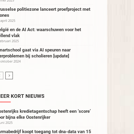
 mei 2025
usselse politiezone lanceert proefproject met
rones
 april 2025
lgië en de AI Act: waarschuwen voor het
llend vlak
februari 2025
artschool gaat via AI speuren naar
erproblemen bij scholieren [update]
 oktober 2024
EER KORT NIEUWS
stenrijks kredietagentschap heeft een ‘score’
or bijna elke Oostenrijker
juni 2025
rmabedrijf koopt toegang tot dna-data van 15