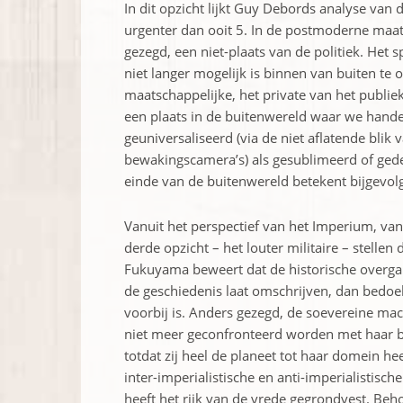
In dit opzicht lijkt Guy Debords analyse van 
urgenter dan ooit 5. In de postmoderne maatsc
gezegd, een niet-plaats van de politiek. Het 
niet langer mogelijk is binnen van buiten te 
maatschappelijke, het private van het publie
een plaats in de buitenwereld waar we hande
geuniversaliseerd (via de niet aflatende blik
bewakingscamera’s) als gesublimeerd of geder
einde van de buitenwereld betekent bijgevolg 
Vanuit het perspectief van het Imperium, va
derde opzicht – het louter militaire – stelle
Fukuyama beweert dat de historische overg
de geschiedenis laat omschrijven, dan bedoelt
voorbij is. Anders gezegd, de soevereine mac
niet meer geconfronteerd worden met haar bu
totdat zij heel de planeet tot haar domein he
inter-imperialistische en anti-imperialistisc
heeft het rijk van de vrede gegrondvest. Beho