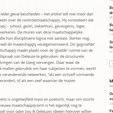
15
Br
d
ieder geval bescheiden – het artikel telt niet meer dan
26
creets over de controlemaatschappij. Hij constateert dat
Be
pij – school, gezin, ziekenhuis, gevangenis, leger,
he
sis verkeren. De muren van deze maatschappelijke
1 
ie hun disciplinaire logica niet aantast. Sterker nog,
Sm
 heel de maatschappij veralgemeniseerd. De ‘gegroefde’
le
atschappij maakt plaats voor de ‘gladde’ ruimte van de
21
spraak van Deleuze te gebruiken: de structurele
olvingen van de slang vervangen. Daar waar de
jke mallen gebruikte om haar subjecten te vormen, werkt
ds veranderende netwerken, “als een zichzelf vormende
erandert, of als een zeef waarvan de mazen
M
Oo
vo
tst is ongetwijfeld mooi en poëtisch, maar om inzicht
3 
nieuwe maatschappijvorm is het eigenlijk nog te
Fa
oel voor ogen zou ik Deleuzes ideeën hierover willen