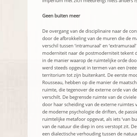
Imperium met zich meebrengt niets anders i
Geen buiten meer
De overgang van de disciplinaire naar de co
door de afbrokkeling van de muren die de ma
verschil tussen ‘intramuraal’ en ‘extramuraal
moderniteit naar de postmoderniteit tekent 
in de manier waarop de ruimtelijke orde do
werd steeds opgevat in termen van een (reëel
territorium tot zijn buitenkant. De eerste m
Rousseau, hebben op die manier de maatscha
ruimte, die tegenover de externe orde van d
verschilt. De begrensde ruimte van de civiele
door haar scheiding van de externe ruimtes 
de moderne psychologie de driften, de passi
ruimtelijke metafoor opgevat, als iets ‘van bu
van de natuur die diep in ons verstopt zit. D
een dialectische verhouding tussen de natuur