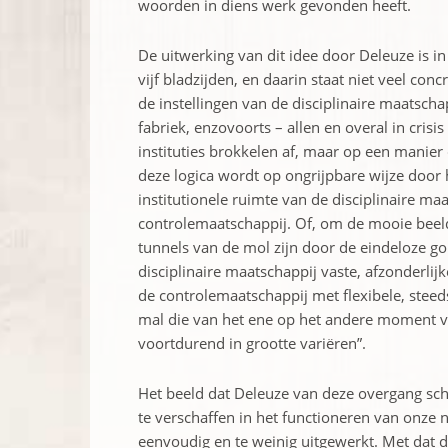
woorden in diens werk gevonden heeft.
De uitwerking van dit idee door Deleuze is in 
vijf bladzijden, en daarin staat niet veel con
de instellingen van de disciplinaire maatschap
fabriek, enzovoorts – allen en overal in cri
instituties brokkelen af, maar op een manier d
deze logica wordt op ongrijpbare wijze door
institutionele ruimte van de disciplinaire ma
controlemaatschappij. Of, om de mooie beeld
tunnels van de mol zijn door de eindeloze g
disciplinaire maatschappij vaste, afzonderli
de controlemaatschappij met flexibele, stee
mal die van het ene op het andere moment v
voortdurend in grootte variëren”.
Het beeld dat Deleuze van deze overgang sche
te verschaffen in het functioneren van onze 
eenvoudig en te weinig uitgewerkt. Met dat d