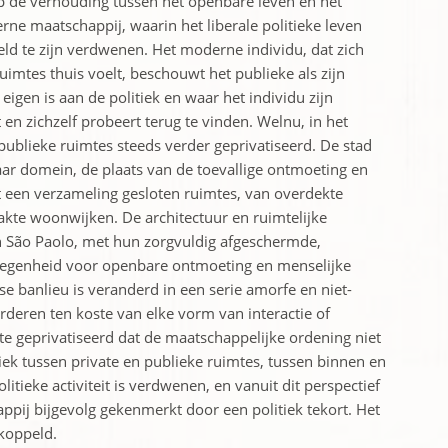
e op de verhouding tussen het openbare leven en het
ne maatschappij, waarin het liberale politieke leven
eld te zijn verdwenen. Het moderne individu, dat zich
 ruimtes thuis voelt, beschouwt het publieke als zijn
eigen is aan de politiek en waar het individu zijn
 en zichzelf probeert terug te vinden. Welnu, in het
blieke ruimtes steeds verder geprivatiseerd. De stad
aar domein, de plaats van de toevallige ontmoeting en
 een verzameling gesloten ruimtes, van overdekte
kte woonwijken. De architectuur en ruimtelijke
n São Paolo, met hun zorgvuldig afgeschermde,
legenheid voor openbare ontmoeting en menselijke
jse banlieu is veranderd in een serie amorfe en niet-
deren ten koste van elke vorm van interactie of
 geprivatiseerd dat de maatschappelijke ordening niet
ek tussen private en publieke ruimtes, tussen binnen en
itieke activiteit is verdwenen, en vanuit dit perspectief
ij bijgevolg gekenmerkt door een politiek tekort. Het
ekoppeld.