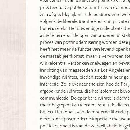
veel verschilt van de liberale politieke visi
privéleven. De publieke ruimtes van de moder
zich afspeelde, lijken in de postmoderne wer
volgens de liberale traditie vooral in private
buitenwereld. Het uitwendige is de plaats die 
activiteiten voor de ogen van anderen uitstalt
proces van postmodernisering worden deze pu
heeft niet meer de functie van levend openb
de massabijeenkomst, maar is verworden tot
winkelcentra, verzonken snelwegen en bewaa
inrichting van megasteden als Los Angeles e
inwendige ruimtes, bieden steeds minder ge
interactie. Zo is eveneens te zien hoe de Pari
afgebakende ruimtes, die het isolement bevor
communicatie. De openbare ruimte is dermate
meer begrepen kan worden vanuit de dialecti
buiten. Het toneel van de moderne liberale pol
wordt onze postmoderne imperiale maatschapp
politieke toneel is van de werkelijkheid losg