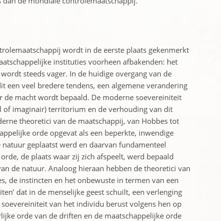
s dan de mondiale controlemaatschappij.
ntrolemaatschappij wordt in de eerste plaats gekenmerkt
atschappelijke instituties voorheen afbakenden: het
’ wordt steeds vager. In de huidige overgang van de
dit een veel bredere tendens, een algemene verandering
or de macht wordt bepaald. De moderne soevereiniteit
 of imaginair) territorium en de verhouding van dit
oderne theoretici van de maatschappij, van Hobbes tot
ppelijke orde opgevat als een beperkte, inwendige
e natuur geplaatst werd en daarvan fundamenteel
 orde, de plaats waar zij zich afspeelt, werd bepaald
van de natuur. Analoog hieraan hebben de theoretici van
es, de instincten en het onbewuste in termen van een
iten’ dat in de menselijke geest schuilt, een verlenging
e soevereiniteit van het individu berust volgens hen op
lijke orde van de driften en de maatschappelijke orde