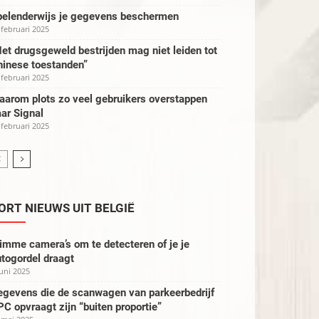
pelenderwijs je gegevens beschermen
 februari 2025
et drugsgeweld bestrijden mag niet leiden tot
hinese toestanden”
 februari 2025
aarom plots zo veel gebruikers overstappen
ar Signal
 februari 2025
ORT NIEUWS UIT BELGIË
imme camera’s om te detecteren of je je
togordel draagt
juni 2025
egevens die de scanwagen van parkeerbedrijf
C opvraagt zijn “buiten proportie”