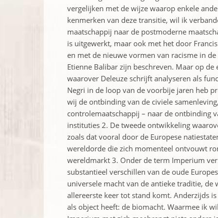
vergelijken met de wijze waarop enkele ande
kenmerken van deze transitie, wil ik verba
maatschappij naar de postmoderne maatschapp
is uitgewerkt, maar ook met het door Franci
en met de nieuwe vormen van racisme in de
Etienne Balibar zijn beschreven. Maar op de 
waarover Deleuze schrijft analyseren als fun
Negri in de loop van de voorbije jaren heb p
wij de ontbinding van de civiele samenleving
controlemaatschappij – naar de ontbinding 
instituties 2. De tweede ontwikkeling waarov
zoals dat vooral door de Europese natiestat
wereldorde die zich momenteel ontvouwt rond
wereldmarkt 3. Onder de term Imperium vers
substantieel verschillen van de oude Europes
universele macht van de antieke traditie, d
allereerste keer tot stand komt. Anderzijds 
als object heeft: de biomacht. Waarmee ik w