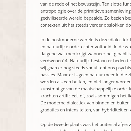
van de rede of het bewustzijn. Ten slotte f
antropologie over de primitieve samenlevinge
geciviliseerde wereld bepaalde. Zo bezien be
contexten uit het steeds verder opslokken do
In de postmoderne wereld is deze dialectiek
en natuurlijke orde, echter voltooid. In de
datgene wat men krijgt wanneer het gloabili
verdwenen’ 4. Natuurlijk bestaan er heden t
wij gaan er nog steeds vanuit dat ons psychi
passies. Maar er is geen natuur meer in die 
worden als een buiten, en niet langer worden 
kunstmatige van de maatschappelijke orde. I
krachten artificieel, of, zoals sommigen het l
De moderne dialectiek van binnen en buiten 
gradaties en intensiteiten, van hybriditeit e
Op de tweede plaats was het buiten al afgezw