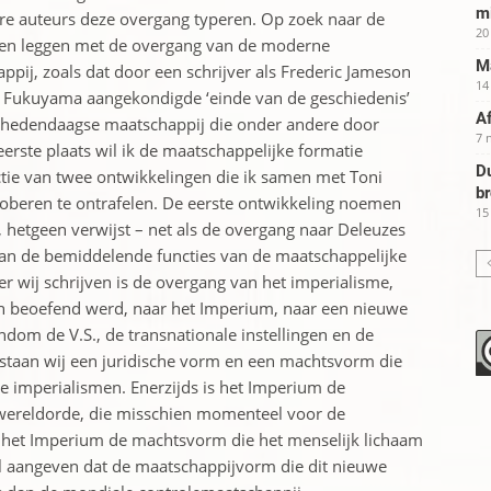
m
re auteurs deze overgang typeren. Op zoek naar de
20
nden leggen met de overgang van de moderne
Ma
ij, zoals dat door een schrijver als Frederic Jameson
14
s Fukuyama aangekondigde ‘einde van de geschiedenis’
Af
 hedendaagse maatschappij die onder andere door
7 
eerste plaats wil ik de maatschappelijke formatie
Du
ctie van twee ontwikkelingen die ik samen met Toni
b
roberen te ontrafelen. De eerste ontwikkeling noemen
15
, hetgeen verwijst – net als de overgang naar Deleuzes
van de bemiddelende functies van de maatschappelijke
er wij schrijven is de overgang van het imperialisme,
en beoefend werd, naar het Imperium, naar een nieuwe
om de V.S., de transnationale instellingen en de
taan wij een juridische vorm en een machtsvorm die
e imperialismen. Enerzijds is het Imperium de
e wereldorde, die misschien momenteel voor de
is het Imperium de machtsvorm die het menselijk lichaam
il aangeven dat de maatschappijvorm die dit nieuwe