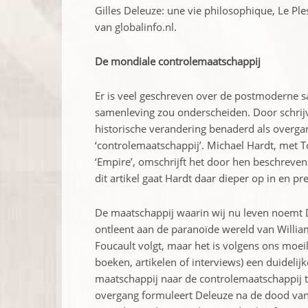
Gilles Deleuze: une vie philosophique, Le P
van globalinfo.nl.
De mondiale controlemaatschappij
Er is veel geschreven over de postmoderne 
samenleving zou onderscheiden. Door schrijv
historische verandering benaderd als overgan
‘controlemaatschappij’. Michael Hardt, met 
‘Empire’, omschrijft het door hen beschreven
dit artikel gaat Hardt daar dieper op in en pre
De maatschappij waarin wij nu leven noemt D
ontleent aan de paranoïde wereld van Willia
Foucault volgt, maar het is volgens ons moei
boeken, artikelen of interviews) een duidelij
maatschappij naar de controlemaatschappij 
overgang formuleert Deleuze na de dood van F