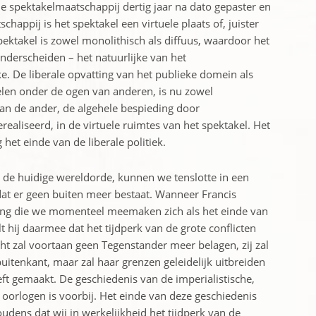
de spektakelmaatschappij dertig jaar na dato gepaster en
happij is het spektakel een virtuele plaats of, juister
spektakel is zowel monolithisch als diffuus, waardoor het
onderscheiden – het natuurlijke van het
ke. De liberale opvatting van het publieke domein als
len onder de ogen van anderen, is nu zowel
 van de ander, de algehele bespieding door
ealiseerd, in de virtuele ruimtes van het spektakel. Het
het einde van de liberale politiek.
n de huidige wereldorde, kunnen we tenslotte in een
n dat er geen buiten meer bestaat. Wanneer Francis
ang die we momenteel meemaken zich als het einde van
 hij daarmee dat het tijdperk van de grote conflicten
ht zal voortaan geen Tegenstander meer belagen, zij zal
itenkant, maar zal haar grenzen geleidelijk uitbreiden
eft gemaakt. De geschiedenis van de imperialistische,
he oorlogen is voorbij. Het einde van deze geschiedenis
udens dat wij in werkelijkheid het tijdperk van de