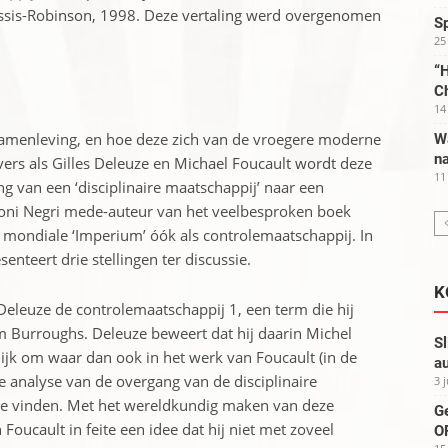
lessis-Robinson, 1998. Deze vertaling werd overgenomen
S
25
“H
C
14
samenleving, en hoe deze zich van de vroegere moderne
W
na
ers als Gilles Deleuze en Michael Foucault wordt deze
11
g van een ‘disciplinaire maatschappij’ naar een
Toni Negri mede-auteur van het veelbesproken boek
 mondiale ‘Imperium’ óók als controlemaatschappij. In
senteert drie stellingen ter discussie.
K
eleuze de controlemaatschappij 1, een term die hij
m Burroughs. Deleuze beweert dat hij daarin Michel
Sl
lijk om waar dan ook in het werk van Foucault (in de
au
ke analyse van de overgang van de disciplinaire
3 
te vinden. Met het wereldkundig maken van deze
G
oucault in feite een idee dat hij niet met zoveel
OP