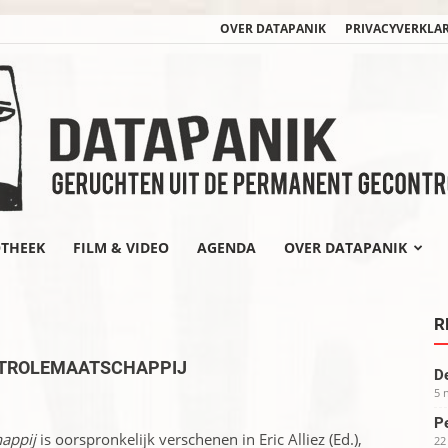
OVER DATAPANIK
PRIVACYVERKLA
OTHEEK
FILM & VIDEO
AGENDA
OVER DATAPANIK
datapanik.org
R
NTROLEMAATSCHAPPIJ
De
5 
Pe
appij
is oorspronkelijk verschenen in Eric Alliez (Ed.),
22