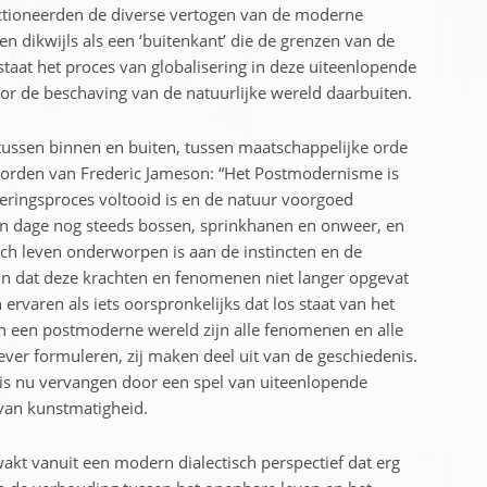
unctioneerden de diverse vertogen van de moderne
n dikwijls als een ‘buitenkant’ die de grenzen van de
staat het proces van globalisering in deze uiteenlopende
or de beschaving van de natuurlijke wereld daarbuiten.
 tussen binnen en buiten, tussen maatschappelijke orde
 woorden van Frederic Jameson: “Het Postmodernisme is
seringsproces voltooid is en de natuur voorgoed
en dage nog steeds bossen, sprinkhanen en onweer, en
sch leven onderworpen is aan de instincten en de
zin dat deze krachten en fenomenen niet langer opgevat
ervaren als iets oorspronkelijks dat los staat van het
n een postmoderne wereld zijn alle fenomenen en alle
iever formuleren, zij maken deel uit van de geschiedenis.
is nu vervangen door een spel van uiteenlopende
n van kunstmatigheid.
akt vanuit een modern dialectisch perspectief dat erg