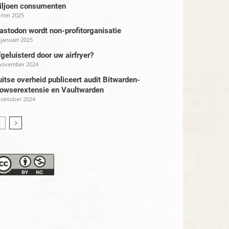
iljoen consumenten
 mei 2025
stodon wordt non-profitorganisatie
 januari 2025
geluisterd door uw airfryer?
november 2024
itse overheid publiceert audit Bitwarden-
rowserextensie en Vaultwarden
 oktober 2024