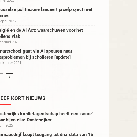
 mei 2025
usselse politiezone lanceert proefproject met
rones
 april 2025
lgië en de AI Act: waarschuwen voor het
llend vlak
februari 2025
artschool gaat via AI speuren naar
erproblemen bij scholieren [update]
 oktober 2024
EER KORT NIEUWS
stenrijks kredietagentschap heeft een ‘score’
or bijna elke Oostenrijker
juni 2025
rmabedrijf koopt toegang tot dna-data van 15