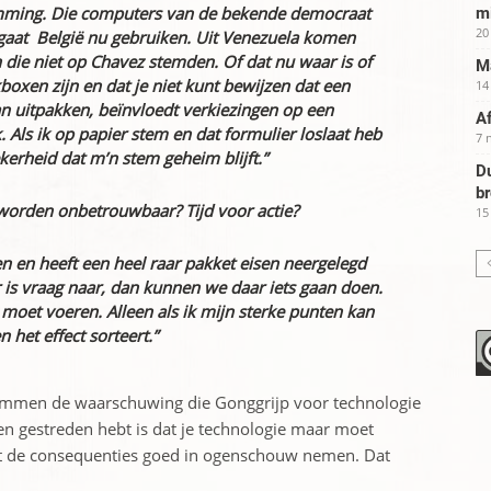
emming. Die computers van de bekende democraat
m
20
gaat België nu gebruiken. Uit Venezuela komen
die niet op Chavez stemden. Of dat nu waar is of
Ma
kboxen zijn en dat je niet kunt bewijzen dat een
14
n uitpakken, beïnvloedt verkiezingen op een
Af
 Als ik op papier stem en dat formulier loslaat heb
7 
erheid dat m’n stem geheim blijft.”
Du
b
worden onbetrouwbaar? Tijd voor actie?
15
n en heeft een heel raar pakket eisen neergelegd
er is vraag naar, dan kunnen we daar iets gaan doen.
moet voeren. Alleen als ik mijn sterke punten kan
n het effect sorteert.”
stemmen de waarschuwing die Gonggrijp voor technologie
gen gestreden hebt is dat je technologie maar moet
t de consequenties goed in ogenschouw nemen. Dat