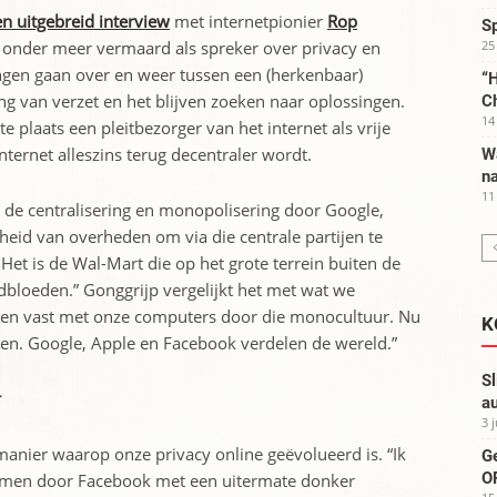
n uitgebreid interview
met internetpionier
Rop
S
l onder meer vermaard als spreker over privacy en
25
ingen gaan over en weer tussen een (herkenbaar)
“H
 van verzet en het blijven zoeken naar oplossingen.
C
14
ste plaats een pleitbezorger van het internet als vrije
nternet alleszins terug decentraler wordt.
W
na
11
en de centralisering en monopolisering door Google,
eid van overheden om via die centrale partijen te
Het is de Wal-Mart die op het grote terrein buiten de
odbloeden.” Gonggrijp vergelijkt het met wat we
en vast met onze computers door die monocultuur. Nu
K
ken. Google, Apple en Facebook verdelen de wereld.”
Sl
r
au
3 
anier waarop onze privacy online geëvolueerd is. “Ik
G
OP
omen door Facebook met een uitermate donker