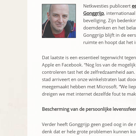
Netkwesties publiceert
ee
Gonggrijp
, internationaa
beveiliging. Zijn bedenk
doemdenken en het belang
Gonggrijp blijft in de eer
ruimte en hoopt dat het i
Dat laatste is een essentieel tegenwicht teg
Apple en Facebook. “Nog los van de mogelijkh
controleren tast het de zelfredzaamheid aan. 
stad arriveert en onze winkelstraten laat do
meegemaakt hebben met Microsoft. “We liep
dreigen we met internet dezelfde fout te ma
Bescherming van de persoonlijke levenssfee
Verder heeft Gonggrijp geen goed oog in de m
denk dat er hele grote problemen kunnen k