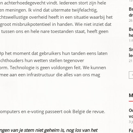
15
n achterhoedegevecht vindt. Iedereen stort zijn hele
Br
en meningen. Ik vind dat uitermate twijfelachtig,
d
chtswellustige overheid heeft in een situatie waarbij het
26
root misbruikpotentieel in handen. Wie niet inziet dat
Be
tussen ons en hele nare toestanden staat, heeft geen
he
1 
Sm
 “Op het moment dat gebruikers hun tanden eens laten
le
ichthouders hun wetten stellen tegenover
21
orm. Technologie is geen voldongen feit. We kunnen
ee aan een infrastructuur die alles van ons mag
M
Oo
omputers en e-voting passeert ook België de revue.
vo
3 
engen van je stem niet geheim is, nog los van het
Fa