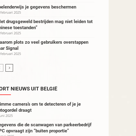
pelenderwijs je gegevens beschermen
 februari 2025
et drugsgeweld bestrijden mag niet leiden tot
hinese toestanden”
 februari 2025
aarom plots zo veel gebruikers overstappen
ar Signal
 februari 2025
ORT NIEUWS UIT BELGIË
imme camera’s om te detecteren of je je
togordel draagt
juni 2025
egevens die de scanwagen van parkeerbedrijf
C opvraagt zijn “buiten proportie”