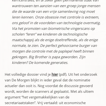
kerncentrales, en al zeker geen permanente staat van
wantrouwen ten aanzien van een groep jonge mensen
die de waarde van een vrije samenleving nog moet
leren kennen. Onze obsessie met controle is extreem,
ons geloof in de voordelen van technologie overmatig.
Via het promoten van biometrische vingerscans op
scholen “leren” we kinderen de technologische
maatschappij als de enige doeltreffende, als de enige
normale, te zien. De perfect gehoorzame burger van
morgen die controle met de paplepel heeft binnen
gekregen. Big Brother is papa geworden. Zijn
kinderen? De komende generaties.
Het volledige dossier vind je
hier
(pdf). Uit het onderzoek
van De Morgen blijkt in ieder geval dat de nominatie
actueler dan ooit is. Nog voordat de discussie gevoerd
wordt, worden de scanners al geplaatst. Met als ultiem
argument “het vergemakkelijken van de
secretariaatstaken”. Vrij vertaald: uit economische