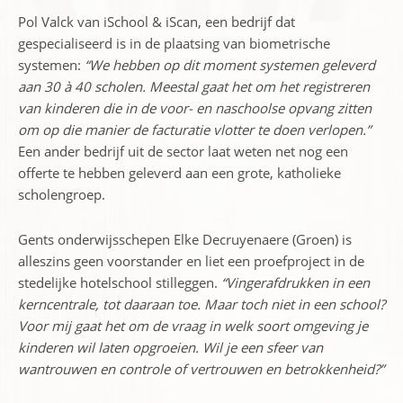
Pol Valck van iSchool & iScan, een bedrijf dat
gespecialiseerd is in de plaatsing van biometrische
systemen:
“We hebben op dit moment systemen geleverd
aan 30 à 40 scholen. Meestal gaat het om het registreren
van kinderen die in de voor- en naschoolse opvang zitten
om op die manier de facturatie vlotter te doen verlopen.”
Een ander bedrijf uit de sector laat weten net nog een
offerte te hebben geleverd aan een grote, katholieke
scholengroep.
Gents onderwijsschepen Elke Decruyenaere (Groen) is
alleszins geen voorstander en liet een proefproject in de
stedelijke hotelschool stilleggen.
“Vingerafdrukken in een
kerncentrale, tot daaraan toe. Maar toch niet in een school?
Voor mij gaat het om de vraag in welk soort omgeving je
kinderen wil laten opgroeien. Wil je een sfeer van
wantrouwen en controle of vertrouwen en betrokkenheid?”