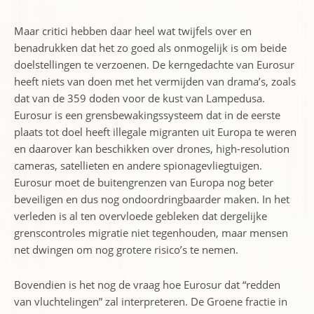
Maar critici hebben daar heel wat twijfels over en
benadrukken dat het zo goed als onmogelijk is om beide
doelstellingen te verzoenen. De kerngedachte van Eurosur
heeft niets van doen met het vermijden van drama’s, zoals
dat van de 359 doden voor de kust van Lampedusa.
Eurosur is een grensbewakingssysteem dat in de eerste
plaats tot doel heeft illegale migranten uit Europa te weren
en daarover kan beschikken over drones, high-resolution
cameras, satellieten en andere spionagevliegtuigen.
Eurosur moet de buitengrenzen van Europa nog beter
beveiligen en dus nog ondoordringbaarder maken. In het
verleden is al ten overvloede gebleken dat dergelijke
grenscontroles migratie niet tegenhouden, maar mensen
net dwingen om nog grotere risico’s te nemen.
Bovendien is het nog de vraag hoe Eurosur dat “redden
van vluchtelingen” zal interpreteren. De Groene fractie in