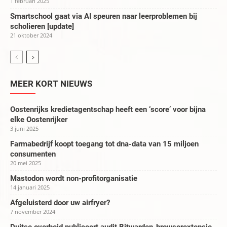
1 februari 2025
Smartschool gaat via AI speuren naar leerproblemen bij
scholieren [update]
21 oktober 2024
MEER KORT NIEUWS
Oostenrijks kredietagentschap heeft een ‘score’ voor bijna
elke Oostenrijker
3 juni 2025
Farmabedrijf koopt toegang tot dna-data van 15 miljoen
consumenten
20 mei 2025
Mastodon wordt non-profitorganisatie
14 januari 2025
Afgeluisterd door uw airfryer?
7 november 2024
Duitse overheid publiceert audit Bitwarden-browserextensie