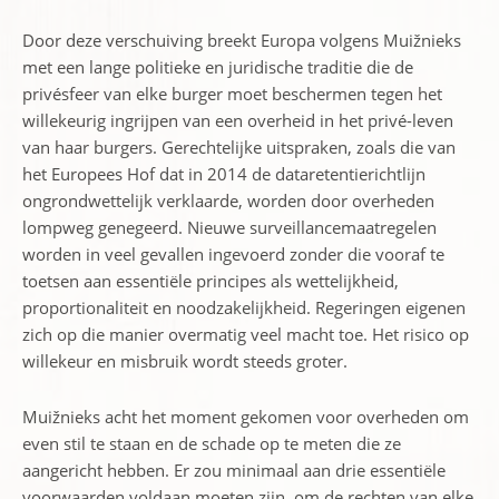
Door deze verschuiving breekt Europa volgens Muižnieks
met een lange politieke en juridische traditie die de
privésfeer van elke burger moet beschermen tegen het
willekeurig ingrijpen van een overheid in het privé-leven
van haar burgers. Gerechtelijke uitspraken, zoals die van
het Europees Hof dat in 2014 de dataretentierichtlijn
ongrondwettelijk verklaarde, worden door overheden
lompweg genegeerd. Nieuwe surveillancemaatregelen
worden in veel gevallen ingevoerd zonder die vooraf te
toetsen aan essentiële principes als wettelijkheid,
proportionaliteit en noodzakelijkheid. Regeringen eigenen
zich op die manier overmatig veel macht toe. Het risico op
willekeur en misbruik wordt steeds groter.
Muižnieks acht het moment gekomen voor overheden om
even stil te staan en de schade op te meten die ze
aangericht hebben. Er zou minimaal aan drie essentiële
voorwaarden voldaan moeten zijn, om de rechten van elke