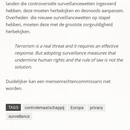
landen die
controversiële
surveillance
wetten ingevoerd
hebben,
deze moeten herbekijken en desnoods
aanpassen.
Overheden die
nieuwe
surveillance
wetten op stapel
hebben,
moeten
deze
met de grootste zorgvuldigheid
herbekijken
.
Terrorism is a real threat and it requires an effective
response. But adopting surveillance measures that
undermine human rights and the rule of law is not the
solution.
Duidelijker kan een mensenrechtencommissaris niet
worden.
TAGS
controlemaatschappij
Europa
privacy
surveillance