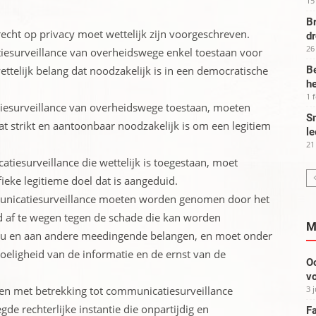
15
Br
echt op privacy moet wettelijk zijn voorgeschreven.
d
26
esurveillance van overheidswege enkel toestaan voor
ettelijk belang dat noodzakelijk is in een democratische
Be
he
1 
iesurveillance van overheidswege toestaan, moeten
Sm
at strikt en aantoonbaar noodzakelijk is om een legitiem
le
21
atiesurveillance die wettelijk is toegestaan, moet
ieke legitieme doel dat is aangeduid.
municatiesurveillance moeten worden genomen door het
 af te wegen tegen de schade die kan worden
M
idu en aan andere meedingende belangen, en moet onder
oeligheid van de informatie en de ernst van de
Oo
vo
ngen met betrekking tot communicatiesurveillance
3 
rechterlijke instantie die onpartijdig en
Fa