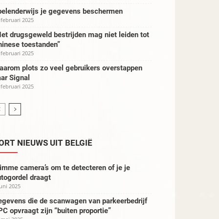
pelenderwijs je gegevens beschermen
 februari 2025
et drugsgeweld bestrijden mag niet leiden tot
hinese toestanden”
 februari 2025
aarom plots zo veel gebruikers overstappen
ar Signal
 februari 2025
ORT NIEUWS UIT BELGIË
imme camera’s om te detecteren of je je
togordel draagt
juni 2025
egevens die de scanwagen van parkeerbedrijf
C opvraagt zijn “buiten proportie”