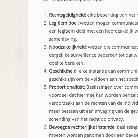
Rechtsgeldigheid:
elke beperking van het r
Legitiem doel
: wetten mogen communicati
een legitiem doel met een hoofdzakelijk w
samenleving.
Noodzakelijkheid
: wetten die communicat
dergelijke surveillance beperken tot dat w
doel te bereiken.
Geschiktheid
: elke instantie van communic
geschikt zijn om de voldoen aan het specif
Proportionaliteit
: Beslissingen over com
voordeel dat hiermee kan worden behaald
veroorzaakt aan de rechten van de indiv
meer bestaan uit een afweging van de gev
schending van het recht op privacy.
Bevoegde rechterlijke instantie
: beslissi
moeten worden genomen door een bevoegde 