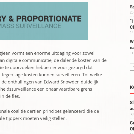
S
25
“H
C
14
W
na
gieën vormt een enorme uitdaging voor zowel
11
an digitale communicatie, de dalende kosten van de
e te doorzoeken hebben er voor gezorgd dat
n tegen lage kosten kunnen surveilleren. Tot welke
r de onthullingen van Edward Snowden duidelijk
K
erheidssurveillance een onaanvaardbare grens
n de fles.
Sl
au
onale coalitie dertien principes gelanceerd die de
3 
e tijdperk moeten veilig stellen.
G
OP