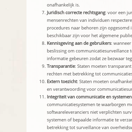
onafhankelijk is.
Juridisch correcte rechtsgang
: voor een ju
mensenrechten van individuen respectere
procedures naar behoren zijn opgesomd in
beschikbaar zijn voor het algemene publie
Kennisgeving aan de gebruikers
: wanneer
beslissing om communicatiesurveillance to
informatie gebeuren zodat ze bezwaar te
Transparantie
: Staten moeten transparant
rechten met betrekking tot communicaties
Extern toezicht
: Staten moeten onafhankel
en verantwoording voor communicatiesurv
Integriteit van communicatie en systemen
communicatiesystemen te waarborgen mog
softwareleveranciers niet verplichten sur
systemen of bepaalde informatie te verza
betrekking tot surveillance van overheids