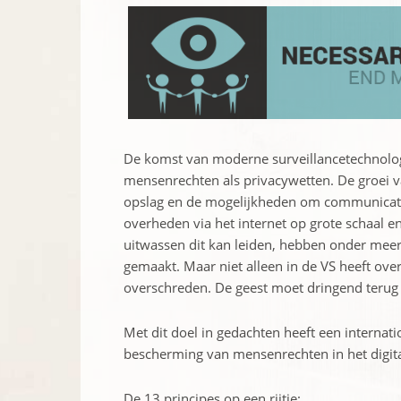
De komst van moderne surveillancetechnolo
mensenrechten als privacywetten. De groei v
opslag en de mogelijkheden om communicati
overheden via het internet op grote schaal e
uitwassen dit kan leiden, hebben onder mee
gemaakt. Maar niet alleen in de VS heeft ov
overschreden. De geest moet dringend terug i
Met dit doel in gedachten heeft een internati
bescherming van mensenrechten in het digital
De 13 principes op een rijtje: