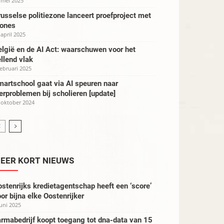
 mei 2025
usselse politiezone lanceert proefproject met
rones
 april 2025
lgië en de AI Act: waarschuwen voor het
llend vlak
februari 2025
artschool gaat via AI speuren naar
erproblemen bij scholieren [update]
 oktober 2024
EER KORT NIEUWS
stenrijks kredietagentschap heeft een ‘score’
or bijna elke Oostenrijker
juni 2025
rmabedrijf koopt toegang tot dna-data van 15