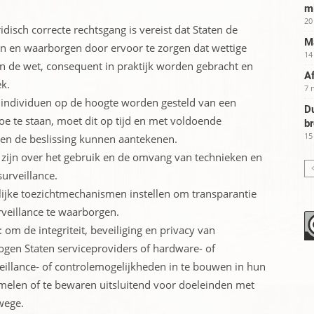
m
20
ridisch correcte rechtsgang is vereist dat Staten de
Ma
n en waarborgen door ervoor te zorgen dat wettige
14
 de wet, consequent in praktijk worden gebracht en
Af
k.
7 
 individuen op de hoogte worden gesteld van een
Du
e te staan, moet dit op tijd en met voldoende
b
15
gen de beslissing kunnen aantekenen.
 zijn over het gebruik en de omvang van technieken en
urveillance.
ijke toezichtmechanismen instellen om transparantie
eillance te waarborgen.
: om de integriteit, beveiliging en privacy van
en Staten serviceproviders of hardware- of
veillance- of controlemogelijkheden in te bouwen in hun
melen of te bewaren uitsluitend voor doeleinden met
wege.