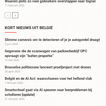
Waarom plots zo veel gebruikers overstappen naar Signal
11 februari 2025
KORT NIEUWS UIT BELGIË
Slimme camera’s om te detecteren of je je autogordel draagt
3 juni 2025
Gegevens die de scanwagen van parkeerbedrijf OPC
opvraagt zijn “buiten proportie”
15 mei 2025
Brusselse politiezone lanceert proefproject met drones
26 april 2025
België en de AI Act: waarschuwen voor het hellend vlak
1 februari 2025
Smartschool gaat via AI speuren naar leerproblemen bij
scholieren [update]
21 oktober 2024