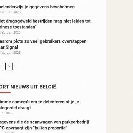
pelenderwijs je gegevens beschermen
 februari 2025
et drugsgeweld bestrijden mag niet leiden tot
hinese toestanden”
 februari 2025
aarom plots zo veel gebruikers overstappen
ar Signal
 februari 2025
ORT NIEUWS UIT BELGIË
imme camera’s om te detecteren of je je
togordel draagt
juni 2025
egevens die de scanwagen van parkeerbedrijf
C opvraagt zijn “buiten proportie”