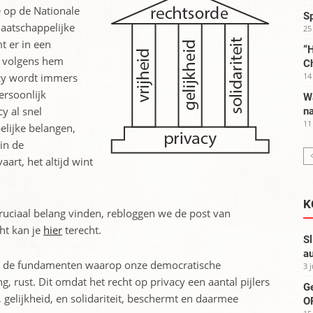
e op de Nationale
S
maatschappelijke
25
 er in een
“H
n volgens hem
C
acy wordt immers
14
ersoonlijk
W
y al snel
na
11
lijke belangen,
in de
aart, het altijd wint
K
ruciaal belang vinden, rebloggen we de post van
ht kan je
hier
terecht.
Sl
au
an de fundamenten waarop onze democratische
3 
 rust. Dit omdat het recht op privacy een aantal pijlers
G
 gelijkheid, en solidariteit, beschermt en daarmee
OP