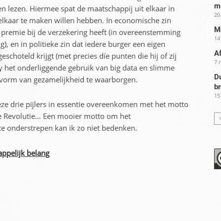
m
en lezen. Hiermee spat de maatschappij uit elkaar in
20
 elkaar te maken willen hebben. In economische zin
Ma
n premie bij de verzekering heeft (in overeenstemming
14
), en in politieke zin dat iedere burger een eigen
Af
choteld krijgt (met precies díe punten die hij of zij
7 
cy het onderliggende gebruik van big data en slimme
Du
 vorm van gezamelijkheid te waarborgen.
b
15
t deze drie pijlers in essentie overeenkomen met het motto
anse Revolutie… Een mooier motto om het
e onderstrepen kan ik zo niet bedenken.
appelijk belang