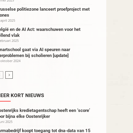
 mei 2025
usselse politiezone lanceert proefproject met
rones
 april 2025
lgië en de AI Act: waarschuwen voor het
llend vlak
februari 2025
artschool gaat via AI speuren naar
erproblemen bij scholieren [update]
 oktober 2024
EER KORT NIEUWS
stenrijks kredietagentschap heeft een ‘score’
or bijna elke Oostenrijker
juni 2025
rmabedrijf koopt toegang tot dna-data van 15