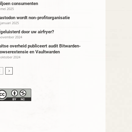
iljoen consumenten
 mei 2025
stodon wordt non-profitorganisatie
 januari 2025
geluisterd door uw airfryer?
november 2024
itse overheid publiceert audit Bitwarden-
rowserextensie en Vaultwarden
 oktober 2024