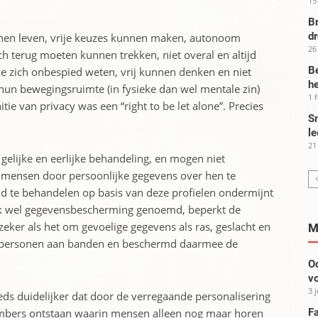
15
Br
d
nnen leven, vrije keuzes kunnen maken, autonoom
26
h terug moeten kunnen trekken, niet overal en altijd
Be
 zich onbespied weten, vrij kunnen denken en niet
he
r hun bewegingsruimte (in fysieke dan wel mentale zin)
1 
itie van privacy was een “right to be let alone”. Precies
Sm
le
21
gelijke en eerlijke behandeling, en mogen niet
n mensen door persoonlijke gegevens over hen te
nd te behandelen op basis van deze profielen ondermijnt
 ook wel gegevensbescherming genoemd, beperkt de
eker als het om gevoelige gegevens als ras, geslacht en
M
van personen aan banden en beschermd daarmee de
Oo
vo
3 
steeds duidelijker dat door de verregaande personalisering
Fa
hambers ontstaan waarin mensen alleen nog maar horen