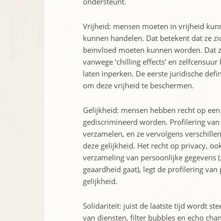
ondersteunt.
Vrijheid: mensen moeten in vrijheid ku
kunnen handelen. Dat betekent dat ze zic
beïnvloed moeten kunnen worden. Dat ze
vanwege ‘chilling effects’ en zelfcensuu
laten inperken. De eerste juridische defin
om deze vrijheid te beschermen.
Gelijkheid: mensen hebben recht op een 
gediscrimineerd worden. Profilering va
verzamelen, en ze vervolgens verschille
deze gelijkheid. Het recht op privacy,
verzameling van persoonlijke gegevens (z
geaardheid gaat), legt de profilering 
gelijkheid.
Solidariteit: juist de laatste tijd wordt 
van diensten, filter bubbles en echo c