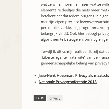
wat ze willen horen, en lezen wat ze will
elementaire deeltjes die niets meer met
betekent het dat iedere burger zijn eige
met zijn eigen preciese levensverwachting
persoonlijk verkiezingsprogramma voorges
belangrijk vindt). Ook hier beoogt priva
algoritmen te beteugelen, om nog enige
Terwijl ik dit schrijf realiseer ik mij da
“Liberté, égalité, fraternité” van de Fr
gemeenschappelijke belang van privacy t
Jaap-Henk Hoepman:
Privacy als maatsch
Nationale Privacyconferentie 2018
TAGS
privacy