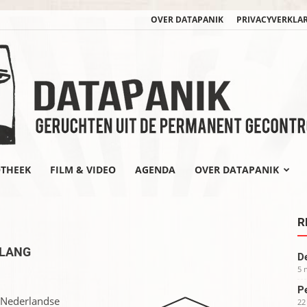
OVER DATAPANIK
PRIVACYVERKLA
OTHEEK
FILM & VIDEO
AGENDA
OVER DATAPANIK
datapanik.org
R
ELANG
De
5 
Pe
e Nederlandse
22