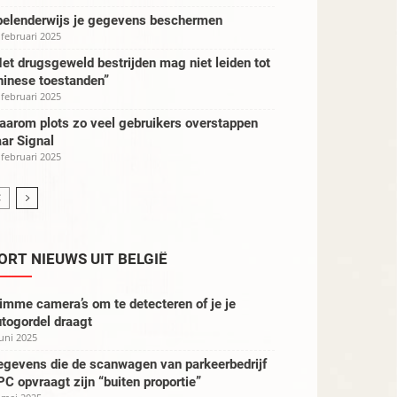
pelenderwijs je gegevens beschermen
 februari 2025
et drugsgeweld bestrijden mag niet leiden tot
hinese toestanden”
 februari 2025
aarom plots zo veel gebruikers overstappen
ar Signal
 februari 2025
ORT NIEUWS UIT BELGIË
imme camera’s om te detecteren of je je
togordel draagt
juni 2025
egevens die de scanwagen van parkeerbedrijf
C opvraagt zijn “buiten proportie”