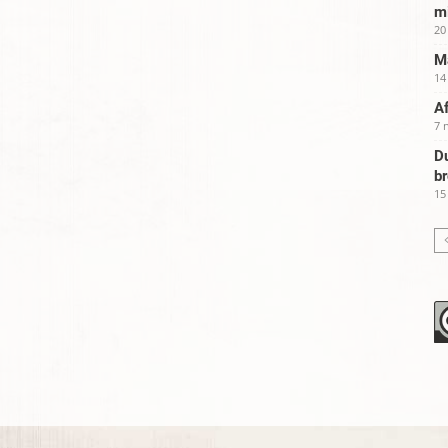
m
20
Ma
14
Af
7 
Du
b
15