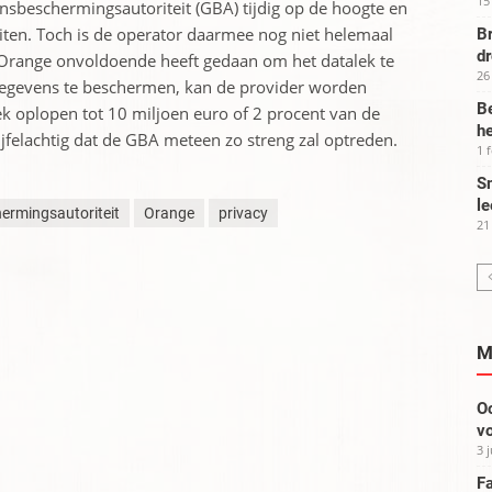
15
sbeschermingsautoriteit (GBA) tijdig op de hoogte en
eiten. Toch is de operator daarmee nog niet helemaal
Br
d
t Orange onvoldoende heeft gedaan om het datalek te
26
gegevens te beschermen, kan de provider worden
Be
ek oplopen tot 10 miljoen euro of 2 procent van de
he
ijfelachtig dat de GBA meteen zo streng zal optreden.
1 
Sm
le
rmingsautoriteit
Orange
privacy
21
M
Oo
vo
3 
Fa