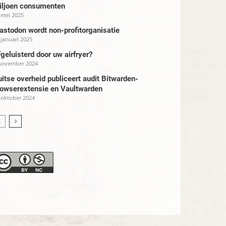
iljoen consumenten
 mei 2025
stodon wordt non-profitorganisatie
 januari 2025
geluisterd door uw airfryer?
november 2024
itse overheid publiceert audit Bitwarden-
rowserextensie en Vaultwarden
 oktober 2024