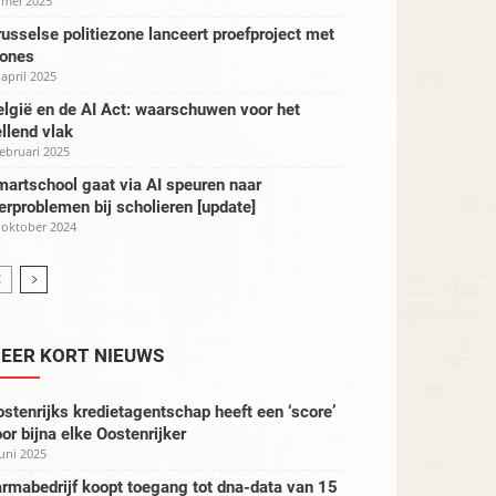
 mei 2025
usselse politiezone lanceert proefproject met
rones
 april 2025
lgië en de AI Act: waarschuwen voor het
llend vlak
februari 2025
artschool gaat via AI speuren naar
erproblemen bij scholieren [update]
 oktober 2024
EER KORT NIEUWS
stenrijks kredietagentschap heeft een ‘score’
or bijna elke Oostenrijker
juni 2025
rmabedrijf koopt toegang tot dna-data van 15