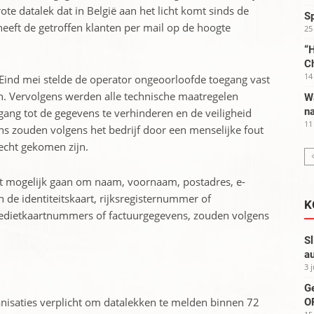
ote datalek dat in België aan het licht komt sinds de
S
eeft de getroffen klanten per mail op de hoogte
25
“H
C
14
 Eind mei stelde de operator ongeoorloofde toegang vast
en. Vervolgens werden alle technische maatregelen
W
na
ng tot de gegevens te verhinderen en de veiligheid
11
ns zouden volgens het bedrijf door een menselijke fout
echt gekomen zijn.
t mogelijk gaan om naam, voornaam, postadres, e-
e identiteitskaart, rijksregisternummer of
K
edietkaartnummers of factuurgegevens, zouden volgens
Sl
au
3 
G
nisaties verplicht om datalekken te melden binnen 72
OP