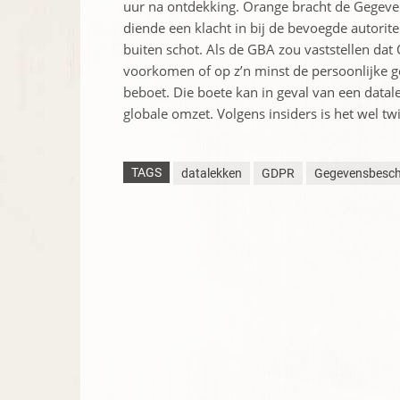
uur na ontdekking. Orange bracht de Gegeven
diende een klacht in bij de bevoegde autorit
buiten schot. Als de GBA zou vaststellen da
voorkomen of op z’n minst de persoonlijke 
beboet. Die boete kan in geval van een datal
globale omzet. Volgens insiders is het wel tw
TAGS
datalekken
GDPR
Gegevensbesche