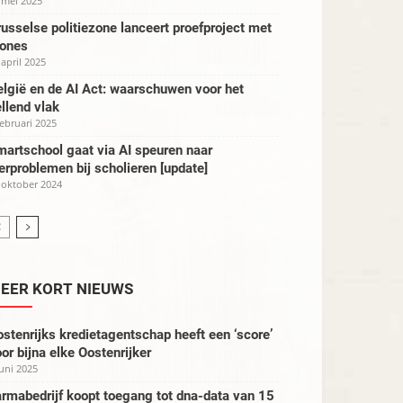
 mei 2025
usselse politiezone lanceert proefproject met
rones
 april 2025
lgië en de AI Act: waarschuwen voor het
llend vlak
februari 2025
artschool gaat via AI speuren naar
erproblemen bij scholieren [update]
 oktober 2024
EER KORT NIEUWS
stenrijks kredietagentschap heeft een ‘score’
or bijna elke Oostenrijker
juni 2025
rmabedrijf koopt toegang tot dna-data van 15