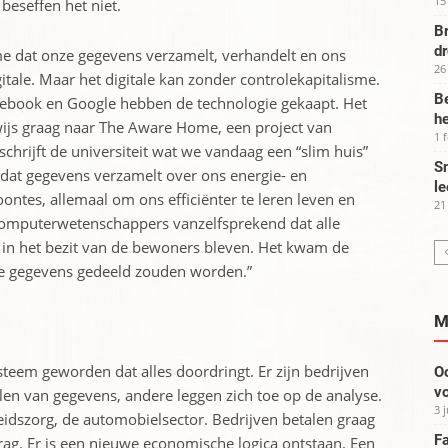
15
beseffen het niet.
Br
d
me dat onze gegevens verzamelt, verhandelt en ons
26
itale. Maar het digitale kan zonder controlekapitalisme.
Be
acebook en Google hebben de technologie gekaapt. Het
he
rwijs graag naar The Aware Home, een project van
1 
chrijft de universiteit wat we vandaag een “slim huis”
Sm
at gegevens verzamelt over ons energie- en
le
ntes, allemaal om ons efficiënter te leren leven en
21
 computerwetenschappers vanzelfsprekend dat alle
 in het bezit van de bewoners bleven. Het kwam de
de gegevens gedeeld zouden worden.”
M
teem geworden dat alles doordringt. Er zijn bedrijven
Oo
vo
len van gegevens, andere leggen zich toe op de analyse.
3 
idszorg, de automobielsector. Bedrijven betalen graag
Fa
ag. Er is een nieuwe economische logica ontstaan. Een