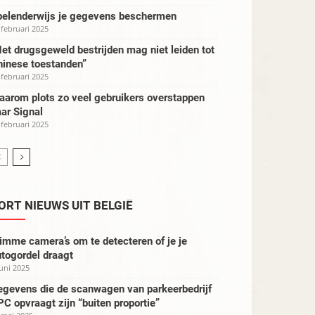
pelenderwijs je gegevens beschermen
 februari 2025
et drugsgeweld bestrijden mag niet leiden tot
hinese toestanden”
 februari 2025
aarom plots zo veel gebruikers overstappen
ar Signal
 februari 2025
ORT NIEUWS UIT BELGIË
imme camera’s om te detecteren of je je
togordel draagt
juni 2025
egevens die de scanwagen van parkeerbedrijf
C opvraagt zijn “buiten proportie”