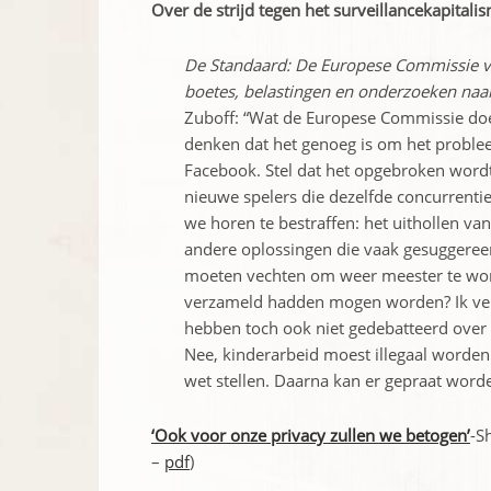
Over de strijd tegen het surveillancekapitali
De Standaard: De Europese Commissie vo
boetes, belastingen en onderzoeken naar
Zuboff: “Wat de Europese Commissie doet,
denken dat het genoeg is om het probleem
Facebook. Stel dat het opgebroken wordt 
nieuwe spelers die dezelfde concurrentie
we horen te bestraffen: het uithollen va
andere oplossingen die vaak gesuggere
moeten vechten om weer meester te word
verzameld hadden mogen worden? Ik verge
hebben toch ook niet gedebatteerd over
Nee, kinderarbeid moest illegaal worde
wet stellen. Daarna kan er gepraat worde
‘Ook voor onze privacy zullen we betogen’
-S
–
pdf
)