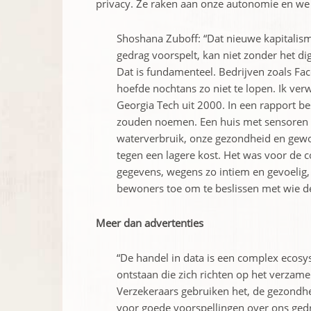
privacy. Ze raken aan onze autonomie en we 
Shoshana Zuboff: “Dat nieuwe kapitalis
gedrag voorspelt, kan niet zonder het dig
Dat is fundamenteel. Bedrijven zoals F
hoefde nochtans zo niet te lopen. Ik ve
Georgia Tech uit 2000. In een rapport bes
zouden noemen. Een huis met sensoren d
waterverbruik, onze gezondheid en gewoo
tegen een lagere kost. Het was voor de
gegevens, wegens zo intiem en gevoelig,
bewoners toe om te beslissen met wie 
Meer dan advertenties
“De handel in data is een complex ecosys
ontstaan die zich richten op het verzame
Verzekeraars gebruiken het, de gezondhe
voor goede voorspellingen over ons gedr