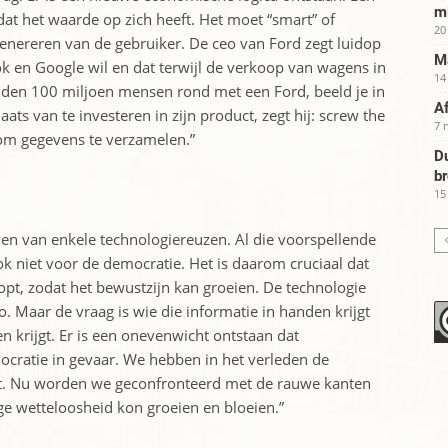
m
t het waarde op zich heeft. Het moet “smart” of
20
genereren van de gebruiker. De ceo van Ford zegt luidop
Ma
ok en Google wil en dat terwijl de verkoop van wagens in
14
 rijden 100 miljoen mensen rond met een Ford, beeld je in
Af
ats van te investeren in zijn product, zegt hij: screw the
7 
om gegevens te verzamelen.”
Du
b
15
den van enkele technologiereuzen. Al die voorspellende
ook niet voor de democratie. Het is daarom cruciaal dat
pt, zodat het bewustzijn kan groeien. De technologie
o. Maar de vraag is wie die informatie in handen krijgt
en krijgt. Er is een onevenwicht ontstaan dat
cratie in gevaar. We hebben in het verleden de
kt. Nu worden we geconfronteerd met de rauwe kanten
ge wetteloosheid kon groeien en bloeien.”