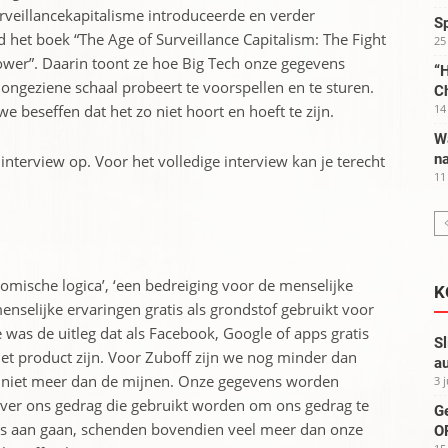
urveillancekapitalisme introduceerde en verder
S
d het boek “The Age of Surveillance Capitalism: The Fight
25
ower”. Daarin toont ze hoe Big Tech onze gegevens
“H
ongeziene schaal probeert te voorspellen en te sturen.
C
e beseffen dat het zo niet hoort en hoeft te zijn.
14
W
na
nterview op. Voor het volledige interview kan je terecht
11
nomische logica’, ‘een bedreiging voor de menselijke
K
nselijke ervaringen gratis als grondstof gebruikt voor
 was de uitleg dat als Facebook, Google of apps gratis
Sl
 het product zijn. Voor Zuboff zijn we nog minder dan
au
we niet meer dan de mijnen. Onze gegevens worden
3 
over ons gedrag die gebruikt worden om ons gedrag te
G
ens aan gaan, schenden bovendien veel meer dan onze
OP