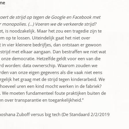
sme
ert de strijd op tegen de Google en Facebook met
 monopolies. (…) Voeren we de verkeerde strijd?
 is noodzakelijk. Maar het zou een tragedie zijn te
 op te lossen. Uiteindelijk gaat het niet over
in vier kleinere bedrijfjes, dan ontstaan er gewoon
strijd met elkaar aangaan. Dan bestraffen we niet wat
n onze democratie. Hetzelfde geldt voor een van die
erd worden: data ownerschip. Waarom zouden we
en van onze eigen gegevens als die vaak niet eens
lijk het graag met de strijd tegen kinderarbeid. We
 hoeveel uren een kind mocht werken in de fabriek?
n. We moeten fundamenteel foute praktijken buiten de
n over transparantie en toegankelijkheid.”
hoshana Zuboff versus big tech (De Standaard 2/2/2019