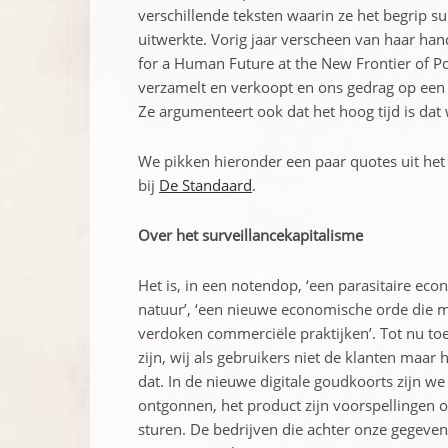
verschillende teksten waarin ze het begrip s
uitwerkte. Vorig jaar verscheen van haar han
for a Human Future at the New Frontier of P
verzamelt en verkoopt en ons gedrag op een 
Ze argumenteert ook dat het hoog tijd is dat w
We pikken hieronder een paar quotes uit het i
bij
De Standaard
.
Over het surveillancekapitalisme
Het is, in een notendop, ‘een parasitaire eco
natuur’, ‘een nieuwe economische orde die me
verdoken commerciële praktijken’. Tot nu toe
zijn, wij als gebruikers niet de klanten maar
dat. In de nieuwe digitale goudkoorts zijn 
ontgonnen, het product zijn voorspellingen 
sturen. De bedrijven die achter onze gegev