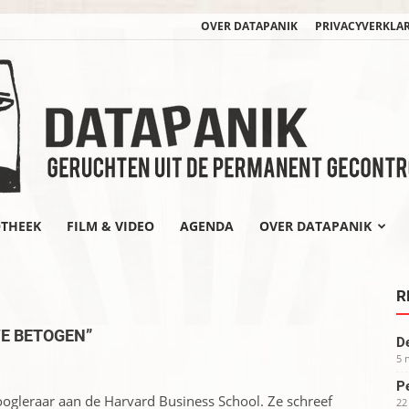
OVER DATAPANIK
PRIVACYVERKLA
OTHEEK
FILM & VIDEO
AGENDA
OVER DATAPANIK
datapanik.org
R
WE BETOGEN”
De
5 
Pe
ogleraar aan de Harvard Business School. Ze schreef
22