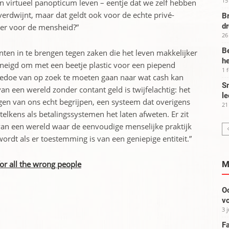
15
en virtueel panopticum leven – eentje dat we zelf hebben
rdwijnt, maar dat geldt ook voor de echte privé-
Br
d
ver voor de mensheid?”
26
Be
nten in te brengen tegen zaken die het leven makkelijker
he
eneigd om met een beetje plastic voor een piepend
1 
 gedoe van op zoek te moeten gaan naar wat cash kan
Sm
an een wereld zonder contant geld is twijfelachtig: het
le
igen van ons echt begrijpen, een systeem dat overigens
21
 telkens als betalingssystemen het laten afweten. Er zit
 van een wereld waar de eenvoudige menselijke praktijk
rdt als er toestemming is van een geniepige entiteit.”
M
for all the wrong people
Oo
vo
3 
Fa