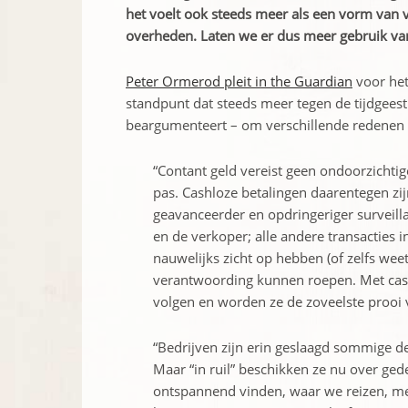
het voelt ook steeds meer als een vorm van v
overheden. Laten we er dus meer gebruik va
Peter Ormerod pleit in the Guardian
voor het
standpunt dat steeds meer tegen de tijdgeest 
beargumenteert – om verschillende redenen cr
“Contant geld vereist geen ondoorzicht
pas. Cashloze betalingen daarentegen zi
geavanceerder en opdringeriger surveill
en de verkoper; alle andere transacties 
nauwelijks zicht op hebben (of zelfs wee
verantwoording kunnen roepen. Met cash
volgen en worden ze de zoveelste prooi 
“Bedrijven zijn erin geslaagd sommige de
Maar “in ruil” beschikken ze nu over ged
ontspannend vinden, waar we reizen, m