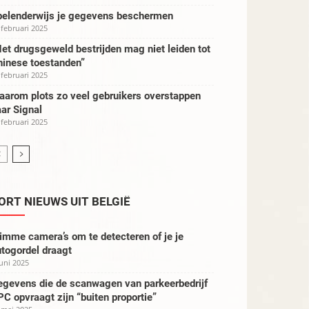
pelenderwijs je gegevens beschermen
 februari 2025
et drugsgeweld bestrijden mag niet leiden tot
hinese toestanden”
 februari 2025
aarom plots zo veel gebruikers overstappen
ar Signal
 februari 2025
ORT NIEUWS UIT BELGIË
imme camera’s om te detecteren of je je
togordel draagt
juni 2025
egevens die de scanwagen van parkeerbedrijf
C opvraagt zijn “buiten proportie”