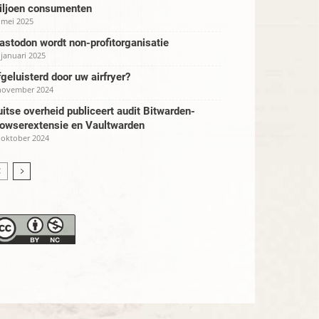
iljoen consumenten
 mei 2025
stodon wordt non-profitorganisatie
 januari 2025
geluisterd door uw airfryer?
november 2024
itse overheid publiceert audit Bitwarden-
rowserextensie en Vaultwarden
 oktober 2024