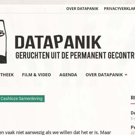
OVER DATAPANIK
PRIVACYVERKLA
OTHEEK
FILM & VIDEO
AGENDA
OVER DATAPANIK
datapanik.org
R
 Cashloze Samenleving
De
5 
Pe
n vaak niet aanwezig als we willen dat het er is. Maar
22