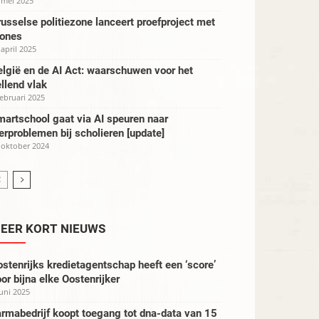
 mei 2025
usselse politiezone lanceert proefproject met
rones
 april 2025
lgië en de AI Act: waarschuwen voor het
llend vlak
februari 2025
artschool gaat via AI speuren naar
erproblemen bij scholieren [update]
 oktober 2024
EER KORT NIEUWS
stenrijks kredietagentschap heeft een ‘score’
or bijna elke Oostenrijker
juni 2025
rmabedrijf koopt toegang tot dna-data van 15