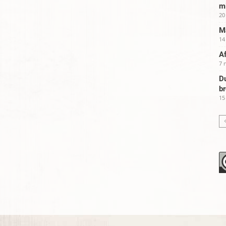
m
20
Ma
14
Af
7 
Du
b
15