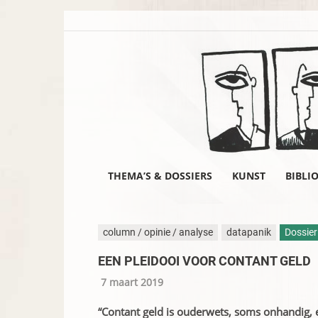
THEMA’S & DOSSIERS
KUNST
BIBLI
column / opinie / analyse
datapanik
Dossier
EEN PLEIDOOI VOOR CONTANT GELD
7 maart 2019
“Contant geld is ouderwets, soms onhandig, e