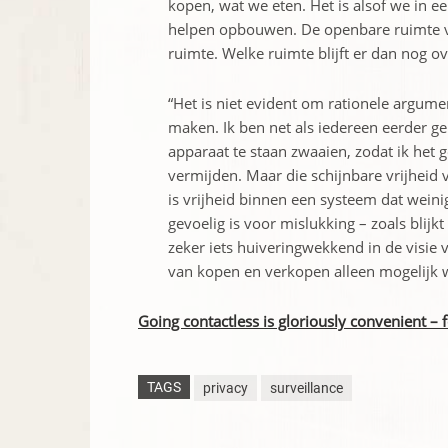
kopen, wat we eten. Het is alsof we in e
helpen opbouwen. De openbare ruimte ve
ruimte. Welke ruimte blijft er dan nog o
“Het is niet evident om rationele argume
maken. Ik ben net als iedereen eerder g
apparaat te staan zwaaien, zodat ik het
vermijden. Maar die schijnbare vrijheid v
is vrijheid binnen een systeem dat wein
gevoelig is voor mislukking – zoals blijkt
zeker iets huiveringwekkend in de visie
van kopen en verkopen alleen mogelijk wo
Going contactless is gloriously convenient – 
TAGS
privacy
surveillance