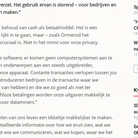
erzet. Het gebruik ervan is storend – voor bedrijven en
S
n maken.”
25
“H
 behoud van cash als betaalmiddel. Het is een
C
14
lijkt in te gaan, maar – zoals Ormerod het
uciaal is. Niet in het minst voor onze privacy.
W
na
11
ige software; er komen geen computersystemen aan te
jn onderworpen aan een steeds uitgebreider,
ance apparaat. Contante transacties verlopen tussen jou
introduceren bedrijven in de transactie waar we
t van hebben) en die we zo goed als niet ter
K
loze betalingen worden onze uitgaven makkelijk te
voor dataminers.”
Sl
au
len van ons leven een tikkeltje makkelijker te maken.
3 
etailleerde informatie over hoe we eruit zien, wat we
G
et wie we communiceren, wat we kopen, waar we het
OP