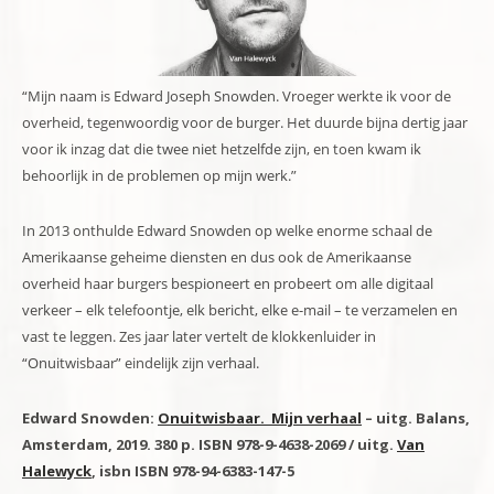
“Mijn naam is Edward Joseph Snowden. Vroeger werkte ik voor de
overheid, tegenwoordig voor de burger. Het duurde bijna dertig jaar
voor ik inzag dat die twee niet hetzelfde zijn, en toen kwam ik
behoorlijk in de problemen op mijn werk.”
In 2013 onthulde Edward Snowden op welke enorme schaal de
Amerikaanse geheime diensten en dus ook de Amerikaanse
overheid haar burgers bespioneert en probeert om alle digitaal
verkeer – elk telefoontje, elk bericht, elke e-mail – te verzamelen en
vast te leggen. Zes jaar later vertelt de klokkenluider in
“Onuitwisbaar” eindelijk zijn verhaal.
Edward Snowden:
Onuitwisbaar. Mijn verhaal
– uitg. Balans,
Amsterdam, 2019. 380 p. ISBN 978-9-4638-2069 / uitg.
Van
Halewyck
, isbn ISBN 978-94-6383-147-5