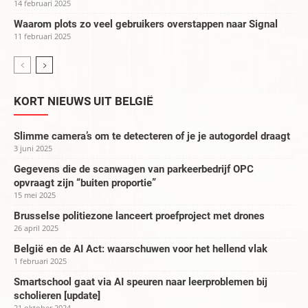
14 februari 2025
Waarom plots zo veel gebruikers overstappen naar Signal
11 februari 2025
KORT NIEUWS UIT BELGIË
Slimme camera’s om te detecteren of je je autogordel draagt
3 juni 2025
Gegevens die de scanwagen van parkeerbedrijf OPC
opvraagt zijn “buiten proportie”
15 mei 2025
Brusselse politiezone lanceert proefproject met drones
26 april 2025
België en de AI Act: waarschuwen voor het hellend vlak
1 februari 2025
Smartschool gaat via AI speuren naar leerproblemen bij
scholieren [update]
21 oktober 2024