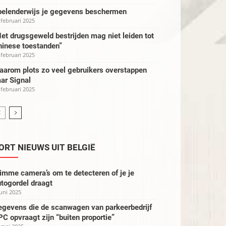
pelenderwijs je gegevens beschermen
 februari 2025
et drugsgeweld bestrijden mag niet leiden tot
hinese toestanden”
 februari 2025
aarom plots zo veel gebruikers overstappen
ar Signal
 februari 2025
ORT NIEUWS UIT BELGIË
imme camera’s om te detecteren of je je
togordel draagt
juni 2025
egevens die de scanwagen van parkeerbedrijf
C opvraagt zijn “buiten proportie”