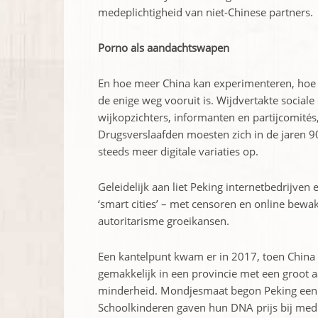
medeplichtigheid van niet-Chinese partners.
Porno als aandachtswapen
En hoe meer China kan experimenteren, hoe me
de enige weg vooruit is. Wijdvertakte sociale 
wijkopzichters, informanten en partijcomités
Drugsverslaafden moesten zich in de jaren 90
steeds meer digitale variaties op.
Geleidelijk aan liet Peking internetbedrijve
‘smart cities’ – met censoren en online bewa
autoritarisme groeikansen.
Een kantelpunt kwam er in 2017, toen China 
gemakkelijk in een provincie met een groot a
minderheid. Mondjesmaat begon Peking een d
Schoolkinderen gaven hun DNA prijs bij medi