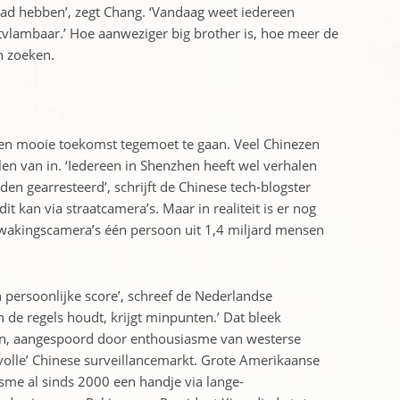
had hebben’, zegt Chang. ‘Vandaag weet iedereen
ntvlambaar.’ Hoe aan­weziger big brother is, hoe meer de
n zoeken.
een mooie toekomst ­tegemoet te gaan. Veel Chinezen
en van in. ‘Iedereen in Shenzhen heeft wel verhalen
den gearresteerd’, schrijft de Chinese tech-blogster
t kan via straatcamera’s. Maar in realiteit is er nog
ewakingscamera’s één persoon uit 1,4 miljard mensen
n persoonlijke score’, schreef de Nederlandse
 de regels houdt, krijgt minpunten.’ Dat bleek
en, aangespoord door ­enthousiasme van westerse
volle’ ­Chinese surveillancemarkt. Grote Amerikaanse
isme al sinds 2000 een handje via ­lange-