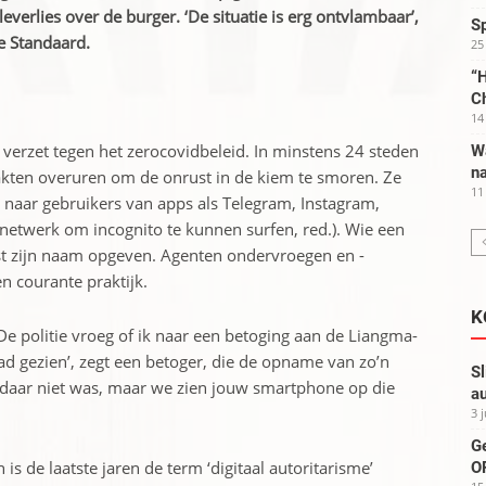
everlies over de burger. ‘De situatie is erg ontvlambaar’,
S
e Standaard.
25
“H
C
14
n verzet tegen het zerocovidbeleid. In minstens 24 steden
W
na
kten overuren om de ­onrust in de kiem te smoren. Ze
11
 naar gebruikers van apps als Telegram, Instagram,
t netwerk om incognito te kunnen surfen, red.). Wie een
t zijn naam ­opgeven. Agenten ­ondervroegen en ­
n courante praktijk.
K
De politie vroeg of ik naar een betoging aan de Liangma-
had gezien’, zegt een betoger, die de opname van zo’n
Sl
e daar niet was, maar we zien jouw smartphone op die
au
3 
G
is de laatste jaren de term ‘digitaal autoritarisme’
OP