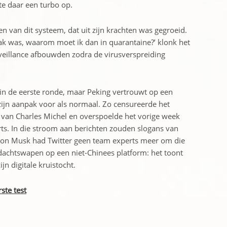
te daar een turbo op.
n van dit systeem, dat uit zijn krachten was gegroeid.
raak was, waarom moet ik dan in quarantaine?’ klonk het
eillance ­afbouwden zodra de virusverspreiding
 in de eerste ronde, maar Peking vertrouwt op een
 zijn aanpak voor als normaal. Zo censureerde het
h van Charles Michel en overspoelde het vorige week
rts. In die stroom aan berichten zouden slogans van
Elon Musk had Twitter geen team experts meer om die
dachtswapen op een niet­-Chinees platform: het toont
­ ­digitale kruistocht.
ste test