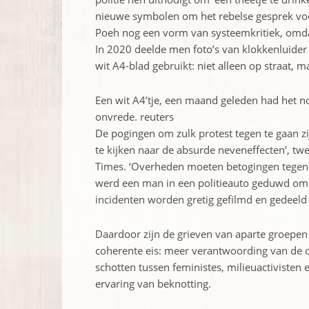
nieuwe symbolen om het rebelse gesprek voor
Poeh nog een vorm van systeemkritiek, omdat
In 2020 deelde men foto’s van klokkenluider
wit A4-blad gebruikt: niet alleen op straat, m
Een wit A4’tje, een maand geleden had het no
onvrede. reuters
De pogingen om zulk protest ­tegen te gaan zijn
te kijken naar de absurde neven­effecten’, t
Times. ‘Overheden moeten ­betogingen tegenh
werd een man in een ­politieauto geduwd omd
incidenten worden ­gretig gefilmd en gedeeld 
Daardoor zijn de grieven van aparte groepen 
coherente eis: meer verantwoording van de
schotten tussen feministes, milieuactivisten 
ervaring van beknotting.