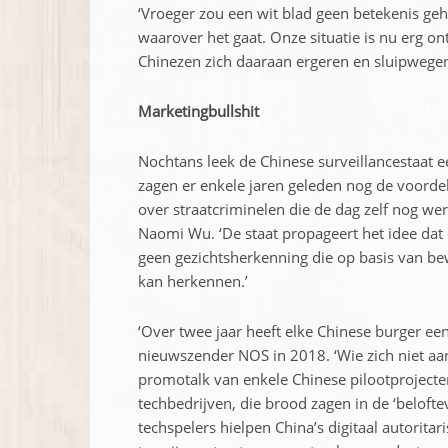
‘Vroeger zou een wit blad geen betekenis ge
waarover het gaat. Onze situatie is nu erg o
Chinezen zich daaraan ergeren en sluipwege
Marketingbullshit
Nochtans leek de Chinese surveillancestaat 
zagen er enkele jaren geleden nog de voordel
over straatcriminelen die de dag zelf nog wer
Naomi Wu. ‘De staat propageert het idee dat di
geen ­gezichtsherkenning die op basis van b
kan herkennen.’
‘Over twee jaar heeft elke Chinese burger ee
nieuwszender NOS in 2018. ‘Wie zich niet aan
promotalk van enkele Chinese pilootproject
techbedrijven, die brood zagen in de ‘belofte
techspelers hielpen China’s digitaal autoritar