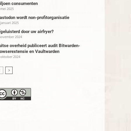
iljoen consumenten
 mei 2025
stodon wordt non-profitorganisatie
 januari 2025
geluisterd door uw airfryer?
november 2024
itse overheid publiceert audit Bitwarden-
rowserextensie en Vaultwarden
 oktober 2024