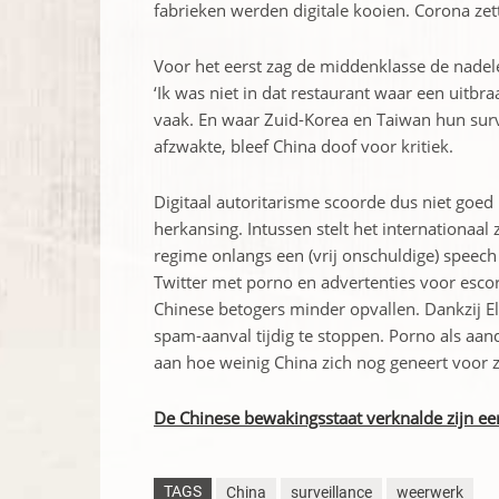
fabrieken werden digitale kooien. Corona zet
Voor het eerst zag de middenklasse de nadele
‘Ik was niet in dat restaurant waar een uitb
vaak. En waar Zuid-Korea en Taiwan hun surv
afzwakte, bleef China doof voor kritiek.
Digitaal autoritarisme scoorde dus niet goed
herkansing. Intussen stelt het internationaal
regime onlangs een (vrij onschuldige) speec
Twitter met porno en advertenties voor ­esco
Chinese ­betogers minder opvallen. Dankzij 
spam-aanval tijdig te stoppen. Porno als aan
aan hoe weinig China zich nog geneert voor zijn
De Chinese bewakingsstaat verknalde zijn eer
TAGS
China
surveillance
weerwerk