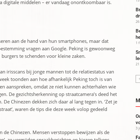
15
 via digitale middelen – er vandaag onontkoombaar is.
Br
d
26
Be
he
liseren aan de hand van hun smartphones, maar dat
1 
oestemming vragen aan Google. ­Peking is gewoonweg
Sm
 burgers te schenden voor kleine zaken.
le
21
n irisscans bij jonge mannen tot de relatiestatus van
ek toonden aan hoe ­afhankelijk Peking toch is van
nsen aanspreken, omdat ze niet kunnen achterhalen wie
gen. De gezichtsherkenning op straat­camera’s deed het
M
De Chinezen dekken zich daar al lang tegen in. ‘Zet je
traat’, waren de tips die deze week ­volop gedeeld
Oo
vo
3 
an de Chinezen. Mensen verstoppen bewijzen als de
Fa
ken’, ze vermijden spraakberichten en kiezen telkens