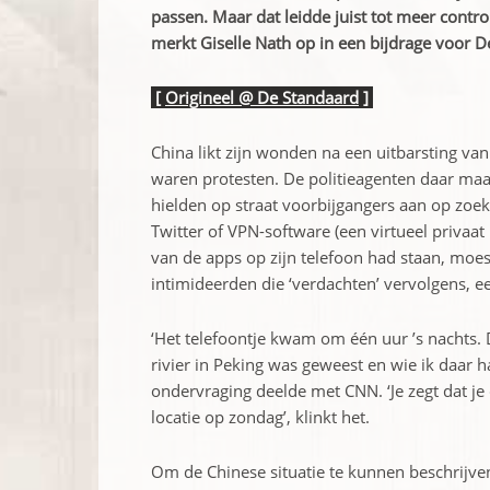
passen. Maar dat leidde juist tot meer control
merkt Giselle Nath op in een bijdrage voor D
[
Origineel @ De Standaard
]
China likt zijn wonden na een uitbarsting va
waren protesten. De politieagenten daar maa
hielden op straat voorbijgangers aan op zoek
Twitter of VPN-software (een virtueel privaa
van de apps op zijn telefoon had staan, moes
intimideerden die ‘verdachten’ vervolgens, ee
‘Het telefoontje kwam om één uur ’s nachts. 
rivier in Peking was geweest en wie ik daar 
ondervraging deelde met CNN. ‘Je zegt dat j
locatie op zondag’, klinkt het.
Om de Chinese situatie te kunnen beschrijven 