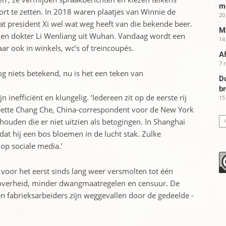
m
t te zetten. In 2018 ­waren plaatjes van Winnie de
20
 president Xi wel wat weg heeft van die bekende beer.
Ma
 en dokter Li Wenliang uit ­Wuhan. Vandaag wordt een
14
aar ook in winkels, wc’s of treincoupés.
Af
7 
g niets betekend, nu is het een teken van
Du
b
 inefficiënt en klungelig. ‘Iedereen zit op de eerste rij
15
weette Chang Che, ­China-correspondent voor de New York
ouden die er niet uitzien als betogingen. In Shanghai
at hij een bos bloemen in de lucht stak. Zulke
op sociale media.’
voor het eerst sinds lang weer versmolten tot één
 overheid, minder dwangmaatregelen en censuur. De
en fabrieksarbeiders zijn weggevallen door de gedeelde ­