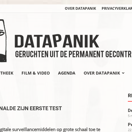
OVER DATAPANIK
PRIVACYVERKLA
OTHEEK
FILM & VIDEO
AGENDA
OVER DATAPANIK
datapanik.org
R
ALDE ZIJN EERSTE TEST
De
5 
Pe
itale surveillancemiddelen op grote schaal toe te
22