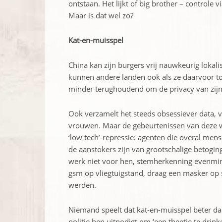
ontstaan. Het lijkt of big brother – controle
Maar is dat wel zo?
Kat-en-muisspel
China kan zijn burgers vrij nauwkeurig loka
kunnen andere landen ook als ze daarvoor t
minder ­terughoudend om de privacy van zijn
Ook verzamelt het steeds obsessiever data, va
vrouwen. Maar de gebeurtenissen van deze we
‘low tech’-repressie: agenten die overal me
de aanstokers zijn van grootschalige betogin
werk niet voor hen, stemherkenning evenmin. 
gsm op vliegtuigstand, draag een masker op s
werden.
Niemand speelt dat kat-en-muisspel beter d
politie hen uitnodigt om ‘een theetje te drin