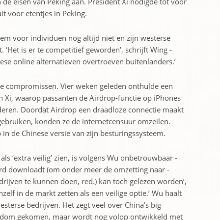
de ­eisen van Peking aan. President Xi ­nodigde tot voor
uit voor etentjes in Peking.
teem voor individuen nog altijd niet en zijn westerse
‘Het is er te competitief geworden’, schrijft Wing ­
se online alternatieven overtroeven buitenlanders.’
nte compromissen. Vier ­weken geleden onthulde een
 Xi, waarop passanten de Airdrop-functie op iPhones
nderen. Doordat Airdrop een draadloze connectie maakt
 gebruiken, konden ze de internetcensuur omzeilen.
n de Chinese versie van zijn besturingssysteem.
als ‘extra veilig’ zien, is volgens Wu onbetrouwbaar ­
ard downloadt (om onder meer de omzetting naar ­
rijven te kunnen doen, red.) kan toch gelezen worden’,
hzelf in de markt zetten als een veilige optie.’ Wu haalt
westerse bedrijven. Het zegt veel over China’s big
 wasdom gekomen, maar wordt nog volop ontwikkeld met