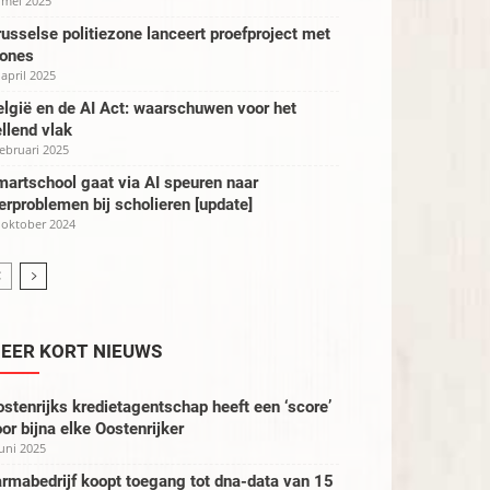
 mei 2025
usselse politiezone lanceert proefproject met
rones
 april 2025
lgië en de AI Act: waarschuwen voor het
llend vlak
februari 2025
artschool gaat via AI speuren naar
erproblemen bij scholieren [update]
 oktober 2024
EER KORT NIEUWS
stenrijks kredietagentschap heeft een ‘score’
or bijna elke Oostenrijker
juni 2025
rmabedrijf koopt toegang tot dna-data van 15