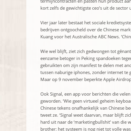
termijncontracten en pasten hun product aan 
kort zelfs de ­gewichtigste ceo’s uit de sector 
Vier jaar later bestaat het sociale kredietsys
bedrijven ontgoocheld over de ­Chinese markt. 
Kuang voor het Australische ABC News. ‘Chine
Wie wel blijft, ziet zich gedwongen tot gêna
eenzame betoger in Peking spandoeken tegen
gebruikten om zijn manifest te ­delen met a
tussen naburige iphones, zonder internet te
Maar op 9 november beperkte Apple Airdrop i
Ook Signal, een app voor berichten die velen 
geworden. ‘Wie geen virtueel ­geheim keybo
Chinese tekens onafhankelijk van Chinese bed
tweet ze. ‘Signal weet daarvan, maar blijft zic
hard uit naar de ‘marketing­bullshit’ van die 
brother: het systeem is nog niet tot volle